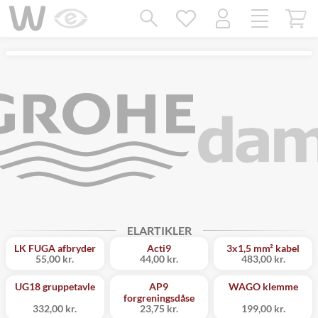
Mangler chatten?
Ret samtykke!
ELARTIKLER
LK FUGA afbryder
Acti9
3x1,5 mm² kabel
55,00 kr.
44,00 kr.
483,00 kr.
UG18 gruppetavle
AP9
WAGO klemme
forgreningsdåse
332,00 kr.
23,75 kr.
199,00 kr.