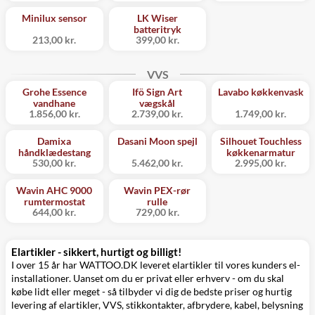
Minilux sensor
LK Wiser
batteritryk
213,00 kr.
399,00 kr.
VVS
Grohe Essence
Ifö Sign Art
Lavabo køkkenvask
vandhane
vægskål
1.856,00 kr.
2.739,00 kr.
1.749,00 kr.
Damixa
Dasani Moon spejl
Silhouet Touchless
håndklædestang
køkkenarmatur
530,00 kr.
5.462,00 kr.
2.995,00 kr.
Wavin AHC 9000
Wavin PEX-rør
rumtermostat
rulle
644,00 kr.
729,00 kr.
Elartikler - sikkert, hurtigt og billigt!
I over 15 år har WATTOO.DK leveret elartikler til vores kunders el-
installationer. Uanset om du er privat eller erhverv - om du skal
købe lidt eller meget - så tilbyder vi dig de bedste priser og hurtig
levering af elartikler,
VVS
,
stikkontakter
,
afbrydere
, kabel, belysning