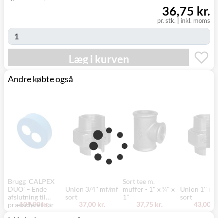
(9230)
36,75 kr.
pr. stk.
|
inkl. moms
Læg i kurven
Andre købte også
Brugg 'CALPEX
Sort tee m.
DUO' – Ende
Union 3/4'' mf/mf
muffer - 1" x ¾" x
Union 1'' mf
afslutning til
sort
1"
sort
109,00 kr.
37,00 kr.
37,75 kr.
43,00 kr
præisoleret rør
med 128 mm udv.