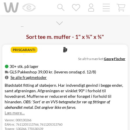
Mangler chatten?
Ret samtykke!
…
Sort tee m. muffer - 1" x ¾" x ¾"
PRISGARANTI
Se alt fra mærket
Georg Fischer
30+ stk. på lager
GLS Pakkeshop 39,00 kr. (leveres onsdag d. 12/8)
Se alle fragtmetoder
Blødstøbt fitting af støbejern. Har indvendigt gevind i begge ender,
Metode
Pris
Leveres
samt afgreningen. Afgreningen er vinklet 90° i forhold til
GLS Pakkeshop
39,00 kr.
Onsdag d. 12/8
hovedrøret. Mufferne er reduceret eller forøget i forhold til
GLS
49,00 kr.
Onsdag d. 12/8
hinanden.
OBS: 'Sort' er en VVS-betegnelse for rør og fittinger af
Hjemmelevering
ubehandlet metal. Det angiver ikke en farve.
GLS Erhverv
49,00 kr.
Onsdag d. 12/8
Læs mere…
Direkte levering
149,00 kr.
Tirsdag d. 11/8
Click&Collect i
Varenr.:
000130266
EAN nr.:
7611205113766, 7611205313760
Svenstrup
0,00 kr.
Tirsdag d. 11/8
Typenr.:
130266, 770130139