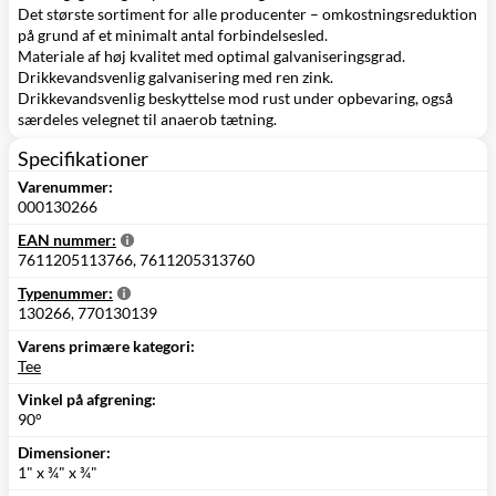
Det største sortiment for alle producenter – omkostningsreduktion
på grund af et minimalt antal forbindelsesled.
Materiale af høj kvalitet med optimal galvaniseringsgrad.
Drikkevandsvenlig galvanisering med ren zink.
Drikkevandsvenlig beskyttelse mod rust under opbevaring, også
særdeles velegnet til anaerob tætning.
Specifikationer
Varenummer:
000130266
EAN nummer:
7611205113766, 7611205313760
Typenummer:
130266, 770130139
Varens primære kategori:
Tee
Vinkel på afgrening:
90°
Dimensioner:
1" x ¾" x ¾"