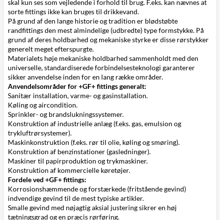
skal kun ses som vejledende i forhold til brug. F.eks. kan nævnes at
sorte fittings ikke kan bruges til drikkevand.
På grund af den lange historie og tradition er blødstøbte
randfittings den mest almindelige (udbredte) type formstykke. På
grund af deres holdbarhed og mekaniske styrke er disse rørstykker
generelt meget efterspurgte.
Materialets høje mekaniske holdbarhed sammenholdt med den
universelle, standardiserede forbindelsesteknologi garanterer
sikker anvendelse inden for en lang række områder.
Anvendelsområder for +GF+ fittings
generalt:
Sanitær installation, varme- og gasinstallation.
Køling og aircondition.
Sprinkler- og brandslukningssystemer.
Konstruktion af industrielle anlæg (f.eks. gas, emulsion og
trykluftrørsystemer).
Maskinkonstruktion (f.eks. rør til olie, køling og smøring).
Konstruktion af benzinstationer (gasledninger).
Maskiner til papirproduktion og trykmaskiner.
Konstruktion af kommercielle køretøjer.
Fordele ved +GF+ fittings:
Korrosionshæmmende og forstærkede (fritstående gevind)
indvendige gevind til de mest typiske artikler.
Smalle gevind med nøjagtig aksial justering sikrer en høj
tætningsgrad og en præcis rørføring.