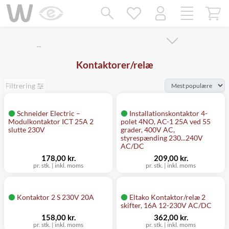
Mangler chatten?
Ret samtykke!
…
Kontaktorer/relæ
Filtrering
Schneider Electric –
Installationskontaktor 4-
Modulkontaktor ICT 25A 2
polet 4NO, AC-1 25A ved 55
slutte 230V
grader, 400V AC,
styrespænding 230...240V
AC/DC
178,00 kr.
209,00 kr.
pr. stk.
|
inkl. moms
pr. stk.
|
inkl. moms
Kontaktor 2 S 230V 20A
Eltako Kontaktor/relæ 2
skifter, 16A 12-230V AC/DC
158,00 kr.
362,00 kr.
pr. stk.
|
inkl. moms
pr. stk.
|
inkl. moms