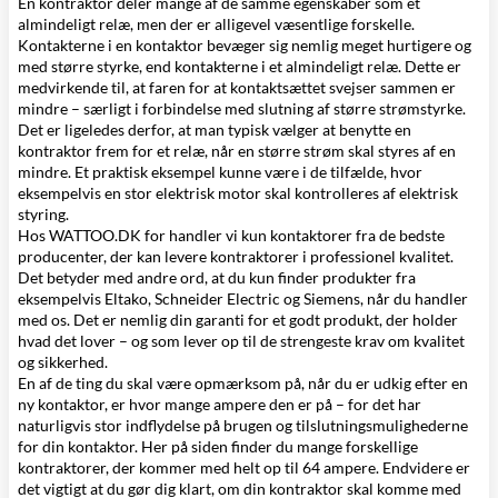
En kontraktor deler mange af de samme egenskaber som
et
almindeligt relæ
, men der er alligevel væsentlige forskelle.
Kontakterne i en kontaktor bevæger sig nemlig meget hurtigere og
med større styrke, end kontakterne i et almindeligt relæ. Dette er
medvirkende til, at faren for at kontaktsættet svejser sammen er
mindre – særligt i forbindelse med slutning af større strømstyrke.
Det er ligeledes derfor, at man typisk vælger at benytte en
kontraktor frem for et relæ, når en større strøm skal styres af en
mindre. Et praktisk eksempel kunne være i de tilfælde, hvor
eksempelvis en stor elektrisk motor skal kontrolleres af elektrisk
styring.
Hos WATTOO.DK for handler vi kun kontaktorer fra
de bedste
producenter
, der kan levere kontraktorer i professionel kvalitet.
Det betyder med andre ord, at du kun finder produkter fra
eksempelvis
Eltako
,
Schneider Electric
og
Siemens
, når du handler
med os. Det er nemlig din garanti for et godt produkt, der holder
hvad det lover – og som lever op til de strengeste krav om kvalitet
og sikkerhed.
En af de ting du skal være opmærksom på, når du er udkig efter en
ny kontaktor, er hvor mange ampere den er på – for det har
naturligvis stor indflydelse på brugen og tilslutningsmulighederne
for din kontaktor. Her på siden finder du mange forskellige
kontraktorer, der kommer med helt op til 64 ampere. Endvidere er
det vigtigt at du gør dig klart, om din kontraktor skal komme med