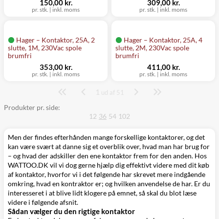
150,00 kr.
309,00 kr.
pr. stk.
|
inkl. moms
pr. stk.
|
inkl. moms
Hager – Kontaktor, 25A, 2
Hager – Kontaktor, 25A, 4
slutte, 1M, 230Vac spole
slutte, 2M, 230Vac spole
brumfri
brumfri
353,00 kr.
411,00 kr.
pr. stk.
|
inkl. moms
pr. stk.
|
inkl. moms
1
Side
ud af 51
Produkter pr. side:
12
36
54
102
Men der findes efterhånden mange forskellige kontaktorer, og det
kan være svært at danne sig et overblik over, hvad man har brug for
– og hvad der adskiller den ene kontaktor frem for den anden. Hos
WATTOO.DK vil vi dog gerne hjælp dig effektivt videre med dit køb
af kontaktor, hvorfor vi i det følgende har skrevet mere indgående
omkring, hvad en kontraktor er; og hvilken anvendelse de har. Er du
interesseret i at blive lidt klogere på emnet, så skal du blot læse
videre i følgende afsnit.
Sådan vælger du den rigtige kontaktor