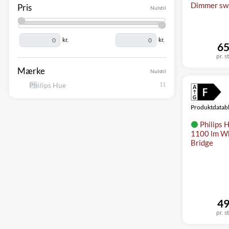
Dimmer swi
Pris
Nulstil
kr.
kr.
65
pr. s
Mærke
Nulstil
Philips Hue
Produktdatab
Philips H
1100 lm Wh
Bridge
49
pr. s