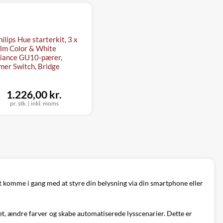
ilips Hue starterkit, 3 x
lm Color & White
iance GU10-pærer,
er Switch, Bridge
1.226,00 kr.
pr. stk.
|
inkl. moms
 at komme i gang med at styre din belysning via din smartphone eller
et, ændre farver og skabe automatiserede lysscenarier. Dette er