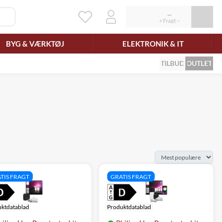
BYG & VÆRKTØJ
ELEKTRONIK & IT
TILBUD
OUTLET
TIS FRAGT
GRATIS FRAGT
ktdatablad
Produktdatablad