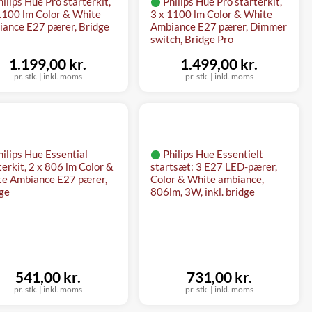
hilips Hue Pro starterkit,
Philips Hue Pro starterkit,
1100 lm Color & White
3 x 1100 lm Color & White
ance E27 pærer, Bridge
Ambiance E27 pærer, Dimmer
switch, Bridge Pro
1.199,00 kr.
1.499,00 kr.
pr. stk.
|
inkl. moms
pr. stk.
|
inkl. moms
hilips Hue Essential
Philips Hue Essentielt
terkit, 2 x 806 lm Color &
startsæt: 3 E27 LED-pærer,
e Ambiance E27 pærer,
Color & White ambiance,
ge
806lm, 3W, inkl. bridge
541,00 kr.
731,00 kr.
pr. stk.
|
inkl. moms
pr. stk.
|
inkl. moms