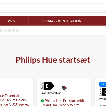
VVS
KLIMA & VENTILATION
Philips Hue startsæt
GRA
Produktdatablad
Hue Essential
Produ
 3 x 345 lm Color &
Philips Hue Pro starterkit,
iance GU10 pærer,
3 x 400 lm Color & White