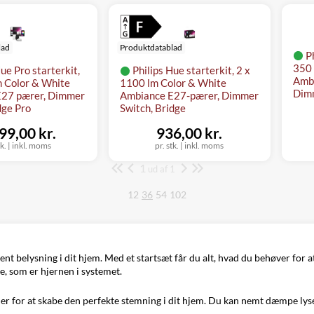
lad
Produktdatablad
Ph
350 
ue Pro starterkit,
Philips Hue starterkit, 2 x
Amb
m Color & White
1100 lm Color & White
Dimm
E27 pærer, Dimmer
Ambiance E27-pærer, Dimmer
dge Pro
Switch, Bridge
99,00 kr.
936,00 kr.
tk.
|
inkl. moms
pr. stk.
|
inkl. moms
1
Side
ud af 1
12
36
54
102
ent belysning i dit hjem. Med et startsæt får du alt, hvad du behøver for
e, som er hjernen i systemet.
der for at skabe den perfekte stemning i dit hjem. Du kan nemt dæmpe lys