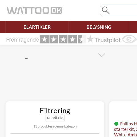
Mangler chatten?
Ret samtykke!
ELARTIKLER
BELYSNING
Fremragende
…
Filtrering
Nulstil alle
Philips 
11 produkter i denne kategori
starterkit,
White Amb