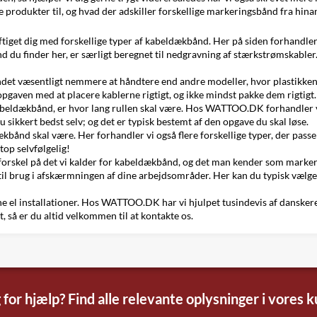
e produkter til, og hvad der adskiller forskellige markeringsbånd fra hina
æftiget dig med forskellige typer af kabeldækbånd. Her på siden forhandl
nd du finder her, er særligt beregnet til nedgravning af stærkstrømskabler
ndet væsentligt nemmere at håndtere end andre modeller, hvor plastikken e
 opgaven med at placere kablerne rigtigt, og ikke mindst pakke dem rigtigt.
e kabeldækbånd, er hvor lang rullen skal være. Hos WATTOO.DK forhandler v
 sikkert bedst selv; og det er typisk bestemt af den opgave du skal løse.
kbånd skal være. Her forhandler vi også flere forskellige typer, der passer 
top selvfølgelig!
r forskel på det vi kalder for kabeldækbånd, og det man kender som marke
il brug i afskærmningen af dine arbejdsområder. Her kan du typisk vælg
e el installationer. Hos WATTOO.DK har vi hjulpet tusindevis af danskere go
, så er du altid velkommen til at kontakte os.
 for hjælp? Find alle relevante oplysninger i vores 