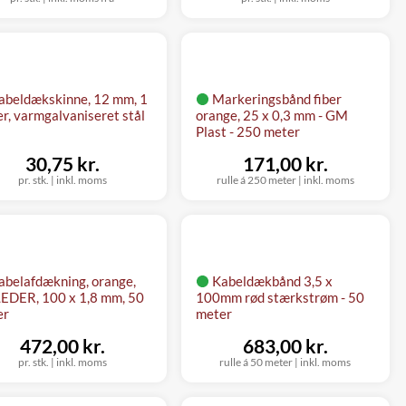
abeldækskinne, 12 mm, 1
Markeringsbånd fiber
r, varmgalvaniseret stål
orange, 25 x 0,3 mm - GM
Plast - 250 meter
30,75 kr.
171,00 kr.
pr. stk.
|
inkl. moms
rulle á 250 meter
|
inkl. moms
abelafdækning, orange,
Kabeldækbånd 3,5 x
EDER, 100 x 1,8 mm, 50
100mm rød stærkstrøm - 50
er
meter
472,00 kr.
683,00 kr.
pr. stk.
|
inkl. moms
rulle á 50 meter
|
inkl. moms