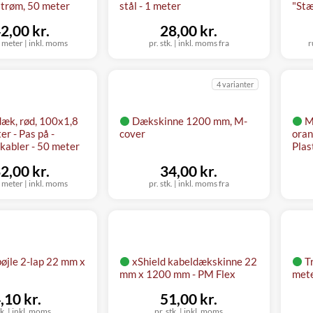
trøm, 50 meter
stål - 1 meter
"Stæ
2,00 kr.
28,00 kr.
0 meter
|
inkl. moms
pr. stk.
|
inkl. moms fra
r
4 varianter
æk, rød, 100x1,8
Dækskinne 1200 mm, M-
M
r - Pas på -
cover
oran
kabler - 50 meter
Plas
2,00 kr.
34,00 kr.
0 meter
|
inkl. moms
pr. stk.
|
inkl. moms fra
bøjle 2-lap 22 mm x
xShield kabeldækskinne 22
T
mm x 1200 mm - PM Flex
met
,10 kr.
51,00 kr.
tk.
|
inkl. moms
pr. stk.
|
inkl. moms