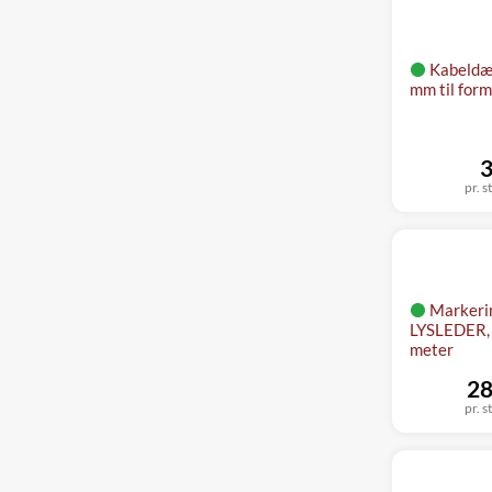
Kabeldæ
mm til for
3
pr. s
Markeri
LYSLEDER, 
meter
28
pr. s