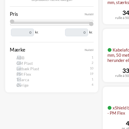
mm, stærks
34
Pris
Nulstil
rulle á 5
kr.
kr.
Mærke
Kabelafd
Nulstil
mm, 50 mete
ABB
herunder el
GM Plast
Letbæk Plast
33
PM Flex
rulle á 5
Triarca
Øvrige
xShield 
- PM Flex
4
pr. s