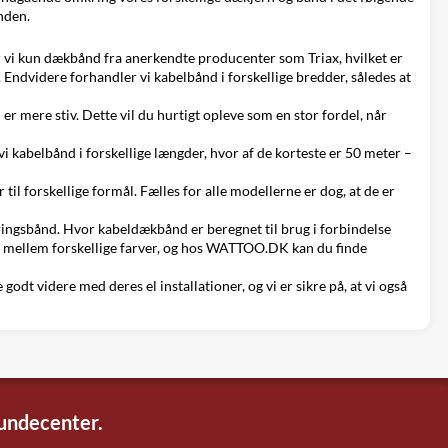
nden.
er vi kun dækbånd fra
anerkendte producenter
som
Triax
, hvilket er
. Endvidere forhandler vi kabelbånd i forskellige bredder, således at
r mere stiv. Dette vil du hurtigt opleve som en stor fordel, når
i kabelbånd i forskellige længder, hvor af de korteste er 50 meter –
til forskellige formål. Fælles for alle modellerne er dog, at de er
ringsbånd. Hvor kabeldækbånd er beregnet til brug i forbindelse
e mellem forskellige farver, og hos WATTOO.DK kan du finde
dt videre med deres el installationer, og vi er sikre på, at vi også
kundecenter.