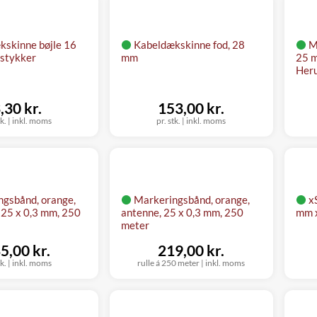
kskinne bøjle 16
Kabeldækskinne fod, 28
M
mstykker
mm
25 m
Heru
,30 kr.
153,00 kr.
tk.
|
inkl. moms
pr. stk.
|
inkl. moms
ngsbånd, orange,
Markeringsbånd, orange,
x
25 x 0,3 mm, 250
antenne, 25 x 0,3 mm, 250
mm x
meter
5,00 kr.
219,00 kr.
tk.
|
inkl. moms
rulle á 250 meter
|
inkl. moms