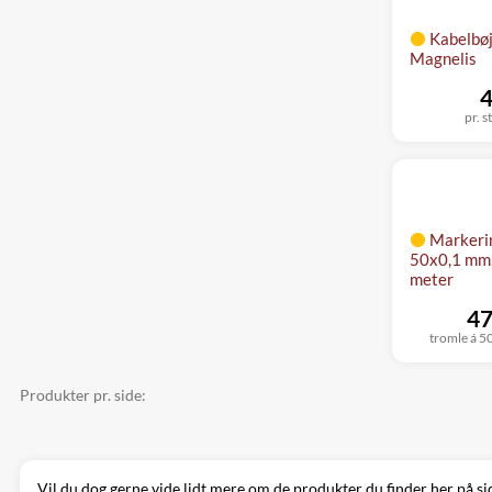
Kabelbøj
Magnelis
4
pr. s
Markeri
50x0,1 mm,
meter
47
tromle á 5
Produkter pr. side:
Vil du dog gerne vide lidt mere om de produkter du finder her på si