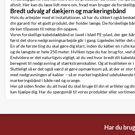
afsnit. Her kan du læse lidt mere om, hvad man bruger de forskellig
Bredt udvalg af dækjern og markeringsbånd
Hvis du arbejder med el installationer, så har du sikkert også besk
din garanti for et godt produkt, der holder længe. De forskellige bå
de kan tilpasses til netop din opgave.
Vores forskellige kabeldækbånd er lavet i blød PE-plast, der gør bå
først det store nedgravningsarbejde går i gang. Ligeledes letter det
En af de første ting du skal gøre dig klart, inden du køber en rull
og de længste er hele 250 meter. Hvilken type du har brug for, ved du
Endvidere er det naturligvis vigtigt, at du ved hvor bredt dit kabeldæ
beregnet til nedgravning af stærkstrømskabler. Og at kvaliteten er i 
Slutteligt så er det også værd at gøre opmærksom på, at der er sto
med nedgravningen af kabler – så er markeringsbånd udelukkende t
markeringsbånd i både rød og orange.
Her på siden finder du alt hvad du skal bruge til din
el artikler
og din
kan hjælpe dig. Har du spørgsmål til vores produkter eller sortiment
Har du brug