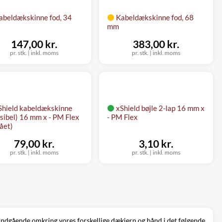
abeldækskinne fod, 34
Kabeldækskinne fod, 68
mm
147,00 kr.
383,00 kr.
pr. stk.
|
inkl. moms
pr. stk.
|
inkl. moms
Shield kabeldækskinne
xShield bøjle 2-lap 16 mm x
ksibel) 16 mm x - PM Flex
- PM Flex
ået)
79,00 kr.
3,10 kr.
pr. stk.
|
inkl. moms
pr. stk.
|
inkl. moms
e indgående omkring vores forskellige dækjern og bånd i det følgende