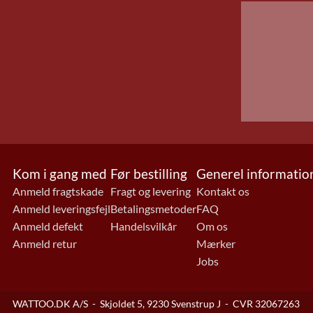
Kom i gang med
Før bestilling
Generel informatio
Anmeld fragtskade
Fragt og levering
Kontakt os
Anmeld leveringsfejl
Betalingsmetoder
FAQ
Anmeld defekt
Handelsvilkår
Om os
Anmeld retur
Mærker
Jobs
WATTOO.DK A/S
-
Skjoldet 5, 9230 Svenstrup J
-
CVR 32067263