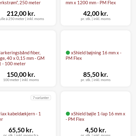
rkstrøm", 250 meter
mm x 1200 mm - PM Flex
212,00 kr.
42,00 kr.
ulle á 250 meter
|
inkl. moms
pr. stk.
|
inkl. moms
arkeringsbånd fiber,
xShield bøjning 16 mm x -
ge, 40 x 0,15 mm - GM
PM Flex
t - 100 meter
150,00 kr.
85,50 kr.
100 meter
|
inkl. moms
pr. stk.
|
inkl. moms
7 varianter
riax kabeldækjern - 1
xShield bøjle 1-lap 16 mm x
er
- PM Flex
65,50 kr.
4,50 kr.
pr. stk.
|
inkl. moms fra
pr. stk.
|
inkl. moms