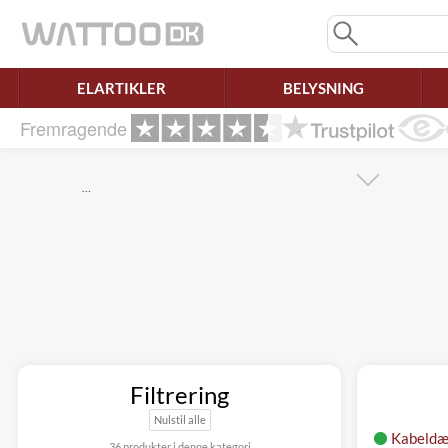
Mangler chatten?
Ret samtykke!
ELARTIKLER
BELYSNING
Fremragende
…
Filtrering
Nulstil alle
Kabeldæ
36 produkter i denne kategori