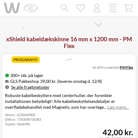
Mangler chatten?
Ret samtykke!
…
xShield kabeldækskinne 16 mm x 1200 mm - PM
Flex
PRISGARANTI
Se alt fra mærket
PM Flex
300+ stk. på lager
GLS Pakkeshop 39,00 kr. (leveres onsdag d. 12/8)
Se alle fragtmetoder
Robuste kabelbeskyttere med centerhuller, der forenkler
Metode
Pris
Leveres
installationen betydeligt! Alle kabelbeskyttelsesdetaljer er
GLS Pakkeshop
39,00 kr.
Onsdag d. 12/8
overfladebehandlet med Magnelis, som har overlege...
Læs mere…
GLS
49,00 kr.
Onsdag d. 12/8
Hjemmelevering
Varenr.:
4230669000
EAN nr.:
7350098730383
GLS Erhverv
49,00 kr.
Onsdag d. 12/8
Typenr.:
0666900
Direkte levering
149,00 kr.
Tirsdag d. 11/8
42,00 kr.
Click&Collect i
Svenstrup
0,00 kr.
Tirsdag d. 11/8