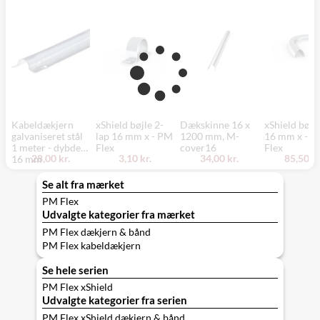
Kabeldækjern
xShield bøjle 2-
Dækskinne 16 x
xShield bøjn
galvaniseret stål
lap 16 mm x - PM
1200 mm, M-
16 mm x - 
1 meter - dybde
Flex
cover16
Flex
28,00 kr.
3,10 kr.
34,00 kr.
85,50 kr
16 mm
Se alt fra mærket
PM Flex
Udvalgte kategorier fra mærket
PM Flex dækjern & bånd
PM Flex kabeldækjern
Se hele serien
PM Flex xShield
Udvalgte kategorier fra serien
PM Flex xShield dækjern & bånd