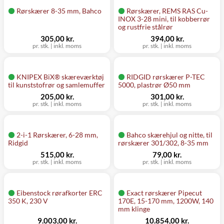
Rørskærer 8-35 mm, Bahco
Rørskærer, REMS RAS Cu-
INOX 3-28 mini, til kobberrør
og rustfrie stålrør
305,00 kr.
394,00 kr.
pr. stk.
|
inkl. moms
pr. stk.
|
inkl. moms
KNIPEX BiX® skæreværktøj
RIDGID rørskærer P-TEC
til kunststofrør og samlemuffer
5000, plastrør Ø50 mm
205,00 kr.
301,00 kr.
pr. stk.
|
inkl. moms
pr. stk.
|
inkl. moms
2-i-1 Rørskærer, 6-28 mm,
Bahco skærehjul og nitte, til
Ridgid
rørskærer 301/302, 8-35 mm
515,00 kr.
79,00 kr.
pr. stk.
|
inkl. moms
pr. stk.
|
inkl. moms
Eibenstock rørafkorter ERC
Exact rørskærer Pipecut
350 K, 230 V
170E, 15-170 mm, 1200W, 140
mm klinge
9.003,00 kr.
10.854,00 kr.