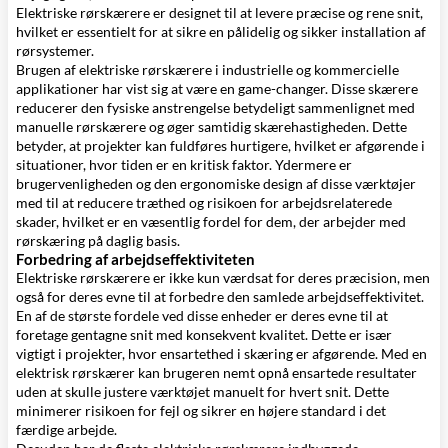
Elektriske rørskærere er designet til at levere præcise og rene snit,
hvilket er essentielt for at sikre en pålidelig og sikker installation af
rørsystemer.
Brugen af elektriske rørskærere i industrielle og kommercielle
applikationer har vist sig at være en game-changer. Disse skærere
reducerer den fysiske anstrengelse betydeligt sammenlignet med
manuelle rørskærere og øger samtidig skærehastigheden. Dette
betyder, at projekter kan fuldføres hurtigere, hvilket er afgørende i
situationer, hvor tiden er en kritisk faktor. Ydermere er
brugervenligheden og den ergonomiske design af disse værktøjer
med til at reducere træthed og risikoen for arbejdsrelaterede
skader, hvilket er en væsentlig fordel for dem, der arbejder med
rørskæring på daglig basis.
Forbedring af arbejdseffektiviteten
Elektriske rørskærere er ikke kun værdsat for deres præcision, men
også for deres evne til at forbedre den samlede arbejdseffektivitet.
En af de største fordele ved disse enheder er deres evne til at
foretage gentagne snit med konsekvent kvalitet. Dette er især
vigtigt i projekter, hvor ensartethed i skæring er afgørende. Med en
elektrisk rørskærer kan brugeren nemt opnå ensartede resultater
uden at skulle justere værktøjet manuelt for hvert snit. Dette
minimerer risikoen for fejl og sikrer en højere standard i det
færdige arbejde.