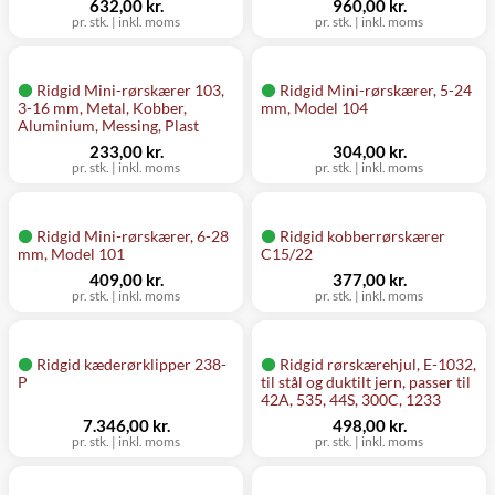
632,00 kr.
960,00 kr.
pr. stk.
|
inkl. moms
pr. stk.
|
inkl. moms
Ridgid Mini-rørskærer 103,
Ridgid Mini-rørskærer, 5-24
3-16 mm, Metal, Kobber,
mm, Model 104
Aluminium, Messing, Plast
233,00 kr.
304,00 kr.
pr. stk.
|
inkl. moms
pr. stk.
|
inkl. moms
Ridgid Mini-rørskærer, 6-28
Ridgid kobberrørskærer
mm, Model 101
C15/22
409,00 kr.
377,00 kr.
pr. stk.
|
inkl. moms
pr. stk.
|
inkl. moms
Ridgid kæderørklipper 238-
Ridgid rørskærehjul, E-1032,
P
til stål og duktilt jern, passer til
42A, 535, 44S, 300C, 1233
7.346,00 kr.
498,00 kr.
pr. stk.
|
inkl. moms
pr. stk.
|
inkl. moms