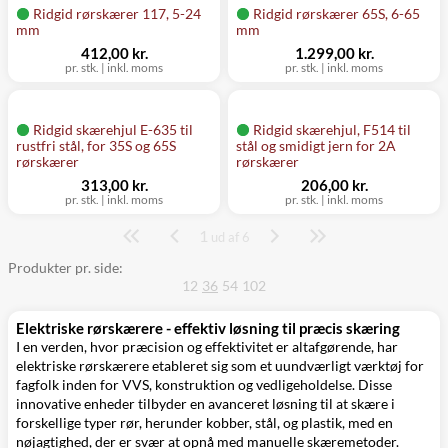
Ridgid rørskærer 117, 5-24
Ridgid rørskærer 65S, 6-65
mm
mm
412,00 kr.
1.299,00 kr.
pr. stk.
|
inkl. moms
pr. stk.
|
inkl. moms
Ridgid skærehjul E-635 til
Ridgid skærehjul, F514 til
rustfri stål, for 35S og 65S
stål og smidigt jern for 2A
rørskærer
rørskærer
313,00 kr.
206,00 kr.
pr. stk.
|
inkl. moms
pr. stk.
|
inkl. moms
1
Side
ud af 6
Produkter pr. side:
12
36
54
102
Elektriske rørskærere - effektiv løsning til præcis skæring
I en verden, hvor præcision og effektivitet er altafgørende, har
elektriske rørskærere etableret sig som et uundværligt værktøj for
fagfolk inden for VVS, konstruktion og vedligeholdelse. Disse
innovative enheder tilbyder en avanceret løsning til at skære i
forskellige typer rør, herunder kobber, stål, og plastik, med en
nøjagtighed, der er svær at opnå med manuelle skæremetoder.