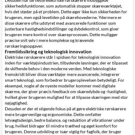
Desuden har de fleste elektriske rørskærere indbyggede
sikkerhedsfunktioner, som automatisk stopper skæreværktøjet,
hvis det støder på et problem. Dette øger ikke kun sikkerheden for
brugeren, men også levetiden på skærehovederne. Ydermere er
disse skærere ofte udstyret med avancerede funktioner som
justerbare hastighedsindstillinger og dybdekontrol, som giver
brugeren mere kontrol over skæreprocessen. Dette muliggør
præcise snit selv i mere komplekse og krævende
rørskæringsopgaver.
Fremtidssikring og teknologisk innovation
Elektriske rørskærere står i spidsen for teknologisk innovation
inden for værktøjsindustrien, tilbydende løsninger, der er tilpasset
de skiftende behov i den moderne verden. Med teknologiske
fremskridt bliver disse værktøjer mere avancerede, integrerer
smart teknologi, som forbedrer brugeroplevelsen betydeligt. For
eksempel, nogle af de nyeste modeller kommer med digitale
skærme, der giver præcis feedback om skæredybde og -hastighed,
hvilket giver brugeren mulighed for at tilpasse skæringen med stor
nøjagtighed.
Desuden er der et stigende fokus på at gøre elektriske rørskærere
mere brugervenlige og ergonomiske. Dette omfatter
letvægtsdesign, bedre balance, og reduktion af vibrationer under
brug, hvilket bidrager til mindre træthed og øget komfort for
brugeren. Denne udvikling er især vigtig for fagfolk, der bruger