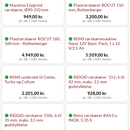
Mandrex Ezygrind
Plastrørskærer ROCUT 110
rørskærer, Ø90-150 mm
mm, Rothenberger
949,00 kr.
3.200,00 kr.
pr. stk.
|
inkl. moms
pr. stk.
|
inkl. moms
Plastrørskærer ROCUT 160,
REMS rørskæremaskine
160 mm - Rothenberger
Nano 12V Basic-Pack, 1 x 12
V/2,5 Ah
4.949,00 kr.
5.509,00 kr.
pr. stk.
|
inkl. moms
pr. stk.
|
inkl. moms
REMS understel til Cento,
RIDGID rørskærer '151', 6 til
Turbo og Collum
42 mm, maks. 3,5 mm
godstykkelse
2.201,00 kr.
928,00 kr.
pr. stk.
|
inkl. moms
pr. stk.
|
inkl. moms
RIDGID rørskærer 150L, 6 til
Rems rørskærer RAS Cu-
35 mm, maks. 3,5 mm
INOX, 3-35 S
godstykkelse