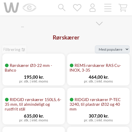
Mangler chatten?
Ret samtykke!
…
Rørskærer
Filtrering
Rørskærer Ø3-22 mm -
REMS rørskærer RAS Cu-
Bahco
INOX, 3-35
195,00 kr.
464,00 kr.
pr. stk.
|
inkl. moms
pr. stk.
|
inkl. moms
RIDGID rørskærer 150LS, 6-
RIDGID rørskærer P-TEC
35 mm, til almindeligt og
3240, til plastrør Ø32 og 40
rustfrit stål
mm
635,00 kr.
307,00 kr.
pr. stk.
|
inkl. moms
pr. stk.
|
inkl. moms