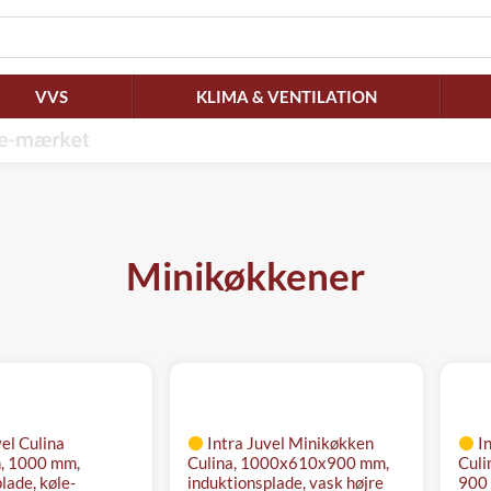
VVS
KLIMA & VENTILATION
Minikøkkener
vel Culina
Intra Juvel Minikøkken
I
, 1000 mm,
Culina, 1000x610x900 mm,
Culi
lade, køle-
induktionsplade, vask højre
900 