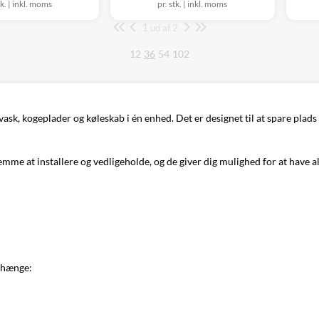
tk.
|
inkl. moms
pr. stk.
|
inkl. moms
1
Side
ud af 2
12
36
54
102
k, kogeplader og køleskab i én enhed. Det er designet til at spare plads 
emme at installere og vedligeholde, og de giver dig mulighed for at have a
nhænge: