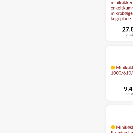
minikøkken,
enkeltkumm
mikrobølge
kogeplade
27.
pr. s
Minikøkk
1000/610/
9.4
pr. s
Minikøk
Premiumli