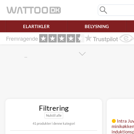
Mangler chatten?
Ret samtykke!
ELARTIKLER
BELYSNING
Fremragende
…
Filtrering
Nulstil alle
Intra Ju
41 produkter i denne kategori
minikøkken
induktionsp