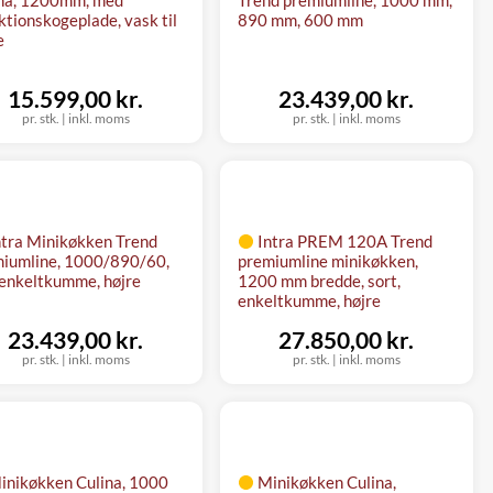
ktionskogeplade, vask til
890 mm, 600 mm
e
15.599,00 kr.
23.439,00 kr.
pr. stk.
|
inkl. moms
pr. stk.
|
inkl. moms
ntra Minikøkken Trend
Intra PREM 120A Trend
iumline, 1000/890/60,
premiumline minikøkken,
 enkeltkumme, højre
1200 mm bredde, sort,
enkeltkumme, højre
23.439,00 kr.
27.850,00 kr.
pr. stk.
|
inkl. moms
pr. stk.
|
inkl. moms
inikøkken Culina, 1000
Minikøkken Culina,