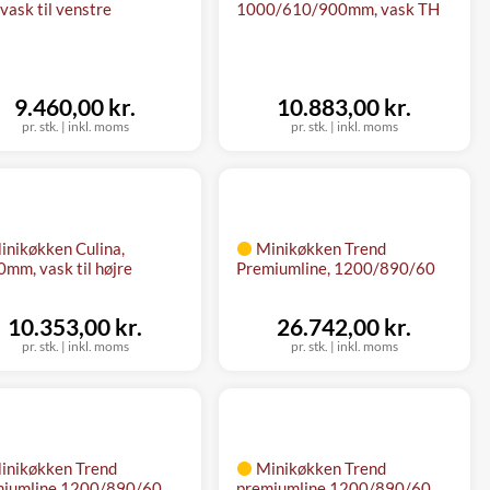
vask til venstre
1000/610/900mm, vask TH
9.460,00 kr.
10.883,00 kr.
pr. stk.
|
inkl. moms
pr. stk.
|
inkl. moms
inikøkken Culina,
Minikøkken Trend
mm, vask til højre
Premiumline, 1200/890/60
10.353,00 kr.
26.742,00 kr.
pr. stk.
|
inkl. moms
pr. stk.
|
inkl. moms
inikøkken Trend
Minikøkken Trend
miumline 1200/890/60
premiumline 1200/890/60