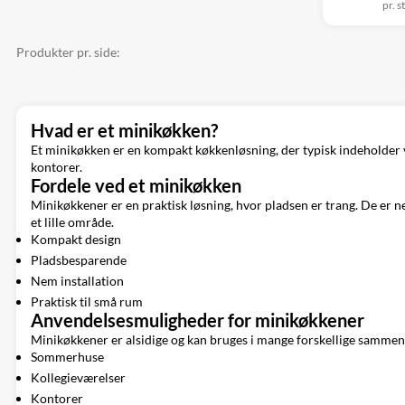
pr. s
Produkter pr. side:
Hvad er et minikøkken?
Et minikøkken er en kompakt køkkenløsning, der typisk indeholder vas
kontorer.
Fordele ved et minikøkken
Minikøkkener er en praktisk løsning, hvor pladsen er trang. De er n
et lille område.
Kompakt design
Pladsbesparende
Nem installation
Praktisk til små rum
Anvendelsesmuligheder for minikøkkener
Minikøkkener er alsidige og kan bruges i mange forskellige samme
Sommerhuse
Kollegieværelser
Kontorer