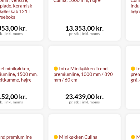
dplade, keramisk
indu
køleskab 121 l
højr
ryseboks
353,00 kr.
13.353,00 kr.
tk.
|
inkl. moms
pr. stk.
|
inkl. moms
vel minikøkken,
Intra Minikøkken Trend
I
iumline, 1500 mm,
premiumline, 1000 mm / 890
prem
eltkumme, højre
mm / 60 cm
grå,
152,00 kr.
23.439,00 kr.
tk.
|
inkl. moms
pr. stk.
|
inkl. moms
end premiumline
Minikøkken Culina
M