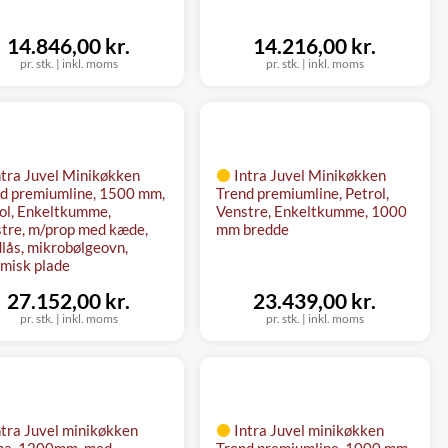
14.846,00 kr.
14.216,00 kr.
pr. stk.
|
inkl. moms
pr. stk.
|
inkl. moms
ntra Juvel Minikøkken
Intra Juvel Minikøkken
d premiumline, 1500 mm,
Trend premiumline, Petrol,
ol, Enkeltkumme,
Venstre, Enkeltkumme, 1000
tre, m/prop med kæde,
mm bredde
lås, mikrobølgeovn,
misk plade
27.152,00 kr.
23.439,00 kr.
pr. stk.
|
inkl. moms
pr. stk.
|
inkl. moms
ntra Juvel minikøkken
Intra Juvel minikøkken
na, 1200mm, med
Trend premiumline, 1000 mm,