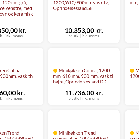
 120 cm, grå,
1200/610/900mm vask tv,
mm, 
e venstre, med
Oprindelsesland SE
ovn og keramisk
850,00 kr.
10.353,00 kr.
tk.
|
inkl. moms
pr. stk.
|
inkl. moms
en Culina,
Minikøkken Culina, 1200
M
900mm, vask th
mm, 610 mm, 900 mm, vask til
1200
højre, Oprindelsesland DK
60,00 kr.
11.736,00 kr.
tk.
|
inkl. moms
pr. stk.
|
inkl. moms
ken Trend
Minikøkken Trend
M
ne, 1500/890/60
premiumline 1000/890/60
pre