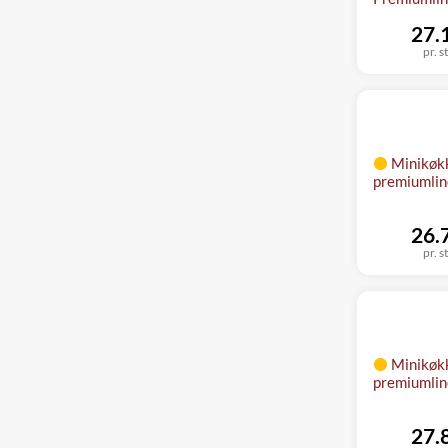
27.
pr. s
Minikøk
premiumli
26.
pr. s
Minikøk
premiumli
27.