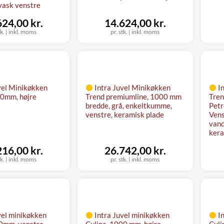
vask venstre
624,00 kr.
14.624,00 kr.
tk.
|
inkl. moms
pr. stk.
|
inkl. moms
vel Minikøkken
Intra Juvel Minikøkken
I
00mm, højre
Trend premiumline, 1000 mm
Tren
bredde, grå, enkeltkumme,
Petr
venstre, keramisk plade
Vens
vand
kera
216,00 kr.
26.742,00 kr.
tk.
|
inkl. moms
pr. stk.
|
inkl. moms
vel minikøkken
Intra Juvel minikøkken
I
0mm, venstre,
Culina, 1000 mm, højre
Culi