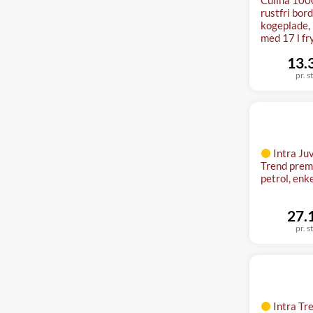
rustfri bor
kogeplade, 
med 17 l f
13.
pr. s
Intra Ju
Trend prem
petrol, enk
27.
pr. s
Intra Tr