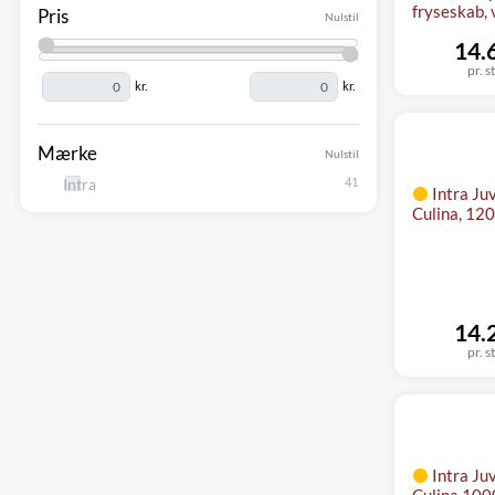
fryseskab, 
Pris
Nulstil
14.
pr. s
kr.
kr.
Mærke
Nulstil
Intra
Intra Ju
Culina, 12
14.
pr. s
Intra Ju
Culina 100