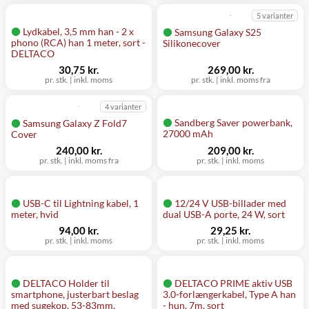
5 varianter
Lydkabel, 3,5 mm han - 2 x
Samsung Galaxy S25
phono (RCA) han 1 meter, sort -
Silikonecover
DELTACO
30,75 kr.
269,00 kr.
pr. stk.
|
inkl. moms
pr. stk.
|
inkl. moms fra
4 varianter
Sandberg Saver powerbank,
Samsung Galaxy Z Fold7
27000 mAh
Cover
240,00 kr.
209,00 kr.
pr. stk.
|
inkl. moms fra
pr. stk.
|
inkl. moms
USB-C til Lightning kabel, 1
12/24 V USB-billader med
meter, hvid
dual USB-A porte, 24 W, sort
94,00 kr.
29,25 kr.
pr. stk.
|
inkl. moms
pr. stk.
|
inkl. moms
DELTACO Holder til
DELTACO PRIME aktiv USB
smartphone, justerbart beslag
3.0-forlængerkabel, Type A han
med sugekop, 53-83mm,
- hun, 7m, sort