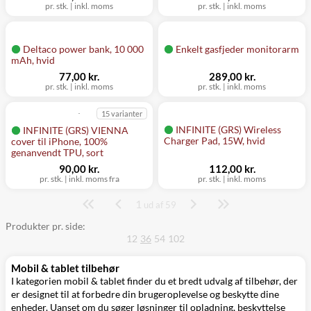
pr. stk.
|
inkl. moms
pr. stk.
|
inkl. moms
Deltaco power bank, 10 000
Enkelt gasfjeder monitorarm
mAh, hvid
77,00 kr.
289,00 kr.
pr. stk.
|
inkl. moms
pr. stk.
|
inkl. moms
15 varianter
INFINITE (GRS) Wireless
INFINITE (GRS) VIENNA
Charger Pad, 15W, hvid
cover til iPhone, 100%
genanvendt TPU, sort
90,00 kr.
112,00 kr.
pr. stk.
|
inkl. moms fra
pr. stk.
|
inkl. moms
1
Side
ud af 59
Produkter pr. side:
12
36
54
102
Mobil & tablet tilbehør
I kategorien mobil & tablet finder du et bredt udvalg af tilbehør, der
er designet til at forbedre din brugeroplevelse og beskytte dine
enheder. Uanset om du søger løsninger til opladning, beskyttelse