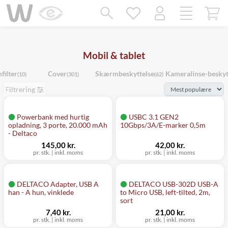
Mangler chatten?
Ret samtykke!
Mobil & tablet
ilter
Cover
Skærmbeskyttelse
Kameralinse-beskyt
(10)
(301)
(62)
Filtrering
Powerbank med hurtig
USBC 3.1 GEN2
opladning, 3 porte, 20.000 mAh
10Gbps/3A/E-marker 0,5m
- Deltaco
145,00 kr.
42,00 kr.
pr. stk.
|
inkl. moms
pr. stk.
|
inkl. moms
DELTACO Adapter, USB A
DELTACO USB-302D USB-A
han - A hun, vinklede
to Micro USB, left-tilted, 2m,
sort
7,40 kr.
21,00 kr.
pr. stk.
|
inkl. moms
pr. stk.
|
inkl. moms