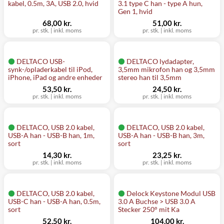
kabel, 0.5m, 3A, USB 2.0, hvid
3.1 type C han - type A hun,
Gen 1, hvid
68,00 kr.
51,00 kr.
pr. stk.
|
inkl. moms
pr. stk.
|
inkl. moms
DELTACO USB-
DELTACO lydadapter,
synk-/opladerkabel til iPod,
3,5mm mikrofon han og 3,5mm
iPhone, iPad og andre enheder
stereo han til 3,5mm
53,50 kr.
24,50 kr.
pr. stk.
|
inkl. moms
pr. stk.
|
inkl. moms
DELTACO, USB 2.0 kabel,
DELTACO, USB 2.0 kabel,
USB-A han - USB-B han, 1m,
USB-A han - USB-B han, 3m,
sort
sort
14,30 kr.
23,25 kr.
pr. stk.
|
inkl. moms
pr. stk.
|
inkl. moms
DELTACO, USB 2.0 kabel,
Delock Keystone Modul USB
USB-C han - USB-A han, 0.5m,
3.0 A Buchse > USB 3.0 A
sort
Stecker 250° mit Ka
52,50 kr.
104,00 kr.