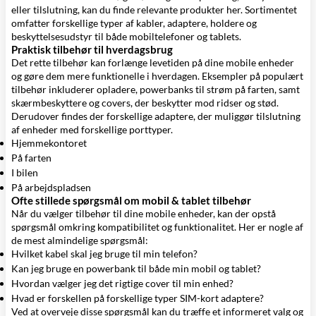
eller tilslutning, kan du finde relevante produkter her. Sortimentet
omfatter forskellige typer af kabler, adaptere, holdere og
beskyttelsesudstyr til både mobiltelefoner og tablets.
Praktisk tilbehør til hverdagsbrug
Det rette tilbehør kan forlænge levetiden på dine mobile enheder
og gøre dem mere funktionelle i hverdagen. Eksempler på populært
tilbehør inkluderer opladere, powerbanks til strøm på farten, samt
skærmbeskyttere og covers, der beskytter mod ridser og stød.
Derudover findes der forskellige adaptere, der muliggør tilslutning
af enheder med forskellige porttyper.
Hjemmekontoret
På farten
I bilen
På arbejdspladsen
Ofte stillede spørgsmål om mobil & tablet tilbehør
Når du vælger tilbehør til dine mobile enheder, kan der opstå
spørgsmål omkring kompatibilitet og funktionalitet. Her er nogle af
de mest almindelige spørgsmål:
Hvilket kabel skal jeg bruge til min telefon?
Kan jeg bruge en powerbank til både min mobil og tablet?
Hvordan vælger jeg det rigtige cover til min enhed?
Hvad er forskellen på forskellige typer SIM-kort adaptere?
Ved at overveje disse spørgsmål kan du træffe et informeret valg og