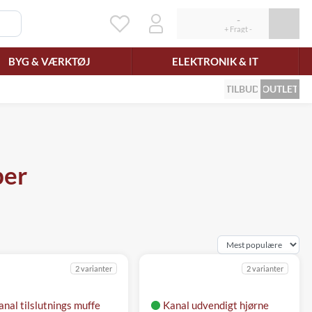
BYG & VÆRKTØJ
ELEKTRONIK & IT
TILBUD
OUTLET
per
2 varianter
2 varianter
anal tilslutnings muffe
Kanal udvendigt hjørne