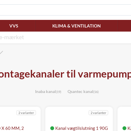
VVS
KLIMA & VENTILATION
ntagekanaler til varmepum
Inaba kanal
Qsantec kanal
(19)
(16)
2 varianter
2 varianter
0 X 60 MM, 2
Kanal vægtilslutning 1 90G
K