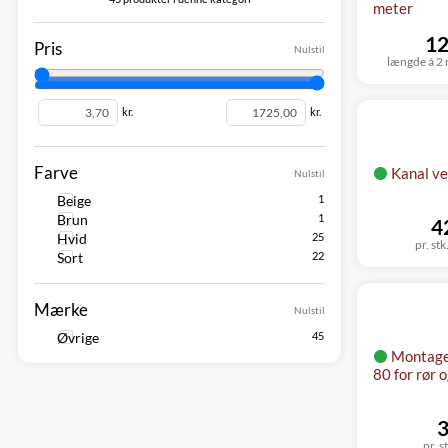
meter
12
Pris
Nulstil
længde á 2 
kr.
kr.
Farve
Kanal ve
Nulstil
Beige
Brun
4
Hvid
pr. stk
Sort
Mærke
Nulstil
Øvrige
Montage
80 for rør 
3
pr. s