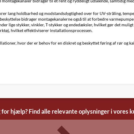
montagekanaler bidrager til et rent og ryddeligt udseende, samtidig me
sikrer lang holdbarhed og modstandsdygtighed over for UV-stråling, tempe
 beskyttelse bidrager montagekanalerne også til at forbedre varmepumpens
r lige stykker, vinkler, T-stykker og endedæksler, hvilket gør det muligt 
ktøj, hvilket effektiviserer installationsprocessen.
ationer, hvor der er behov for en diskret og beskyttet føring af rør og 
 for hjælp? Find alle relevante oplysninger i vores 