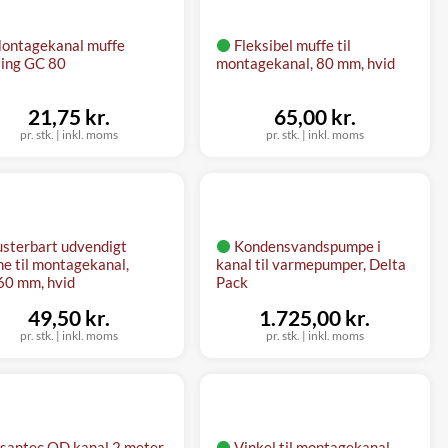
ontagekanal muffe
Fleksibel muffe til
ing GC 80
montagekanal, 80 mm, hvid
21,75 kr.
65,00 kr.
pr. stk. | inkl. moms
pr. stk. | inkl. moms
usterbart udvendigt
Kondensvandspumpe i
ne til montagekanal,
kanal til varmepumper, Delta
0 mm, hvid
Pack
49,50 kr.
1.725,00 kr.
pr. stk. | inkl. moms
pr. stk. | inkl. moms
santec QD kanal 2 meter,
Vinkel til montagekanal,