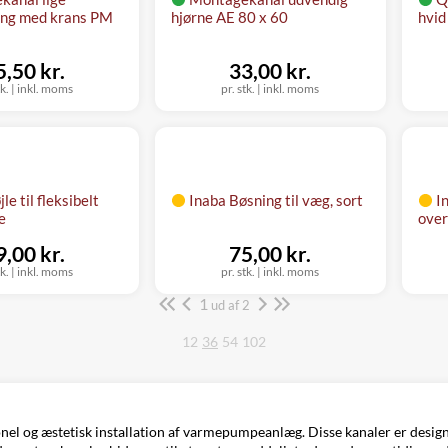
ing med krans PM
hjørne AE 80 x 60
hvid
5,50 kr.
33,00 kr.
tk. | inkl. moms
pr. stk. | inkl. moms
le til fleksibelt
Inaba Bøsning til væg, sort
I
e
over
9,00 kr.
75,00 kr.
tk. | inkl. moms
pr. stk. | inkl. moms
1
Side
ud af 2
12
36
54
102
el og æstetisk installation af varmepumpeanlæg. Disse kanaler er designet 