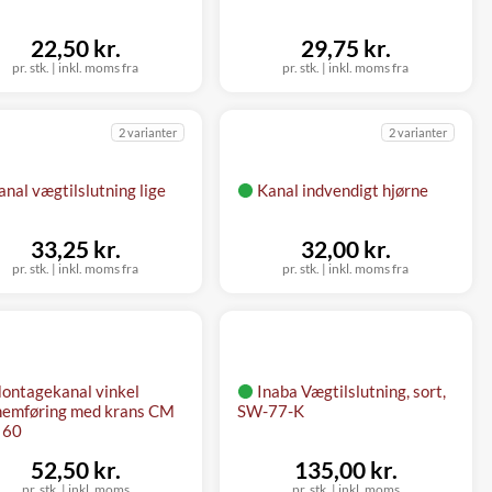
22,50 kr.
29,75 kr.
pr. stk. | inkl. moms fra
pr. stk. | inkl. moms fra
2 varianter
2 varianter
anal vægtilslutning lige
Kanal indvendigt hjørne
33,25 kr.
32,00 kr.
pr. stk. | inkl. moms fra
pr. stk. | inkl. moms fra
ontagekanal vinkel
Inaba Vægtilslutning, sort,
emføring med krans CM
SW-77-K
 60
52,50 kr.
135,00 kr.
pr. stk. | inkl. moms
pr. stk. | inkl. moms