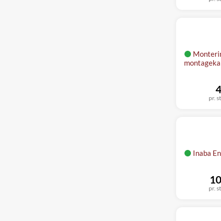
Monteri
montageka
4
pr. s
Inaba En
10
pr. s