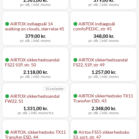
2.561,00 kr.
379,00 kr.
pr. stk.
|
inkl. moms
pr. stk.
|
inkl. moms
AIRTOX indlægssål 14
AIRTOX indlægssål
walking on clouds, størrelse 45
comfoPEDIC, str 45
379,00 kr.
348,00 kr.
pr. stk.
|
inkl. moms
pr. stk.
|
inkl. moms
AIRTOX sikkerhedssandal
AIRTOX sikkerhedssandal
FS22 S1P, str. 50
FS22, S1P, str 49
2.118,00 kr.
1.257,00 kr.
pr. stk.
|
inkl. moms
pr. stk.
|
inkl. moms
15 varianter
AIRTOX sikkerhedssko TX11
AIRTOX sikkerhedssandal
TransAm ESD, 43
FW22, S1
1.331,00 kr.
2.348,00 kr.
pr. stk.
|
inkl. moms fra
pr. stk.
|
inkl. moms
AIRTOX, sikkerhedssko TX11
Airtox FS55 sikkerhedssko
TransAm ESD, 44
S3, sort, str. 47