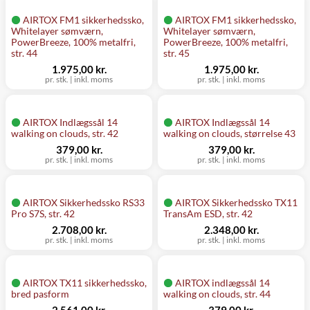
AIRTOX FM1 sikkerhedssko,
AIRTOX FM1 sikkerhedssko,
Whitelayer sømværn,
Whitelayer sømværn,
PowerBreeze, 100% metalfri,
PowerBreeze, 100% metalfri,
str. 44
str. 45
1.975,00 kr.
1.975,00 kr.
pr. stk.
|
inkl. moms
pr. stk.
|
inkl. moms
AIRTOX Indlægssål 14
AIRTOX Indlægssål 14
walking on clouds, str. 42
walking on clouds, størrelse 43
379,00 kr.
379,00 kr.
pr. stk.
|
inkl. moms
pr. stk.
|
inkl. moms
AIRTOX Sikkerhedssko RS33
AIRTOX Sikkerhedssko TX11
Pro S7S, str. 42
TransAm ESD, str. 42
2.708,00 kr.
2.348,00 kr.
pr. stk.
|
inkl. moms
pr. stk.
|
inkl. moms
AIRTOX TX11 sikkerhedssko,
AIRTOX indlægssål 14
bred pasform
walking on clouds, str. 44