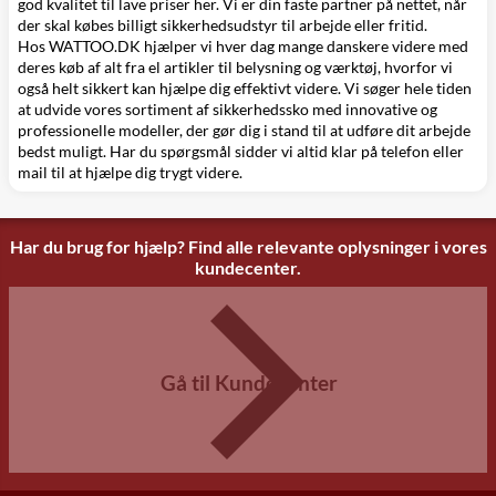
god kvalitet til lave priser her. Vi er din faste partner på nettet, når
der skal købes
billigt sikkerhedsudstyr
til arbejde eller fritid.
Hos WATTOO.DK hjælper vi hver dag mange danskere videre med
deres køb af alt fra
el artikler
til
belysning
og
værktøj
, hvorfor vi
også helt sikkert kan hjælpe dig effektivt videre. Vi søger hele tiden
at udvide vores sortiment af sikkerhedssko med innovative og
professionelle modeller, der gør dig i stand til at udføre dit arbejde
bedst muligt. Har du spørgsmål sidder vi altid klar på telefon eller
mail til at hjælpe dig trygt videre.
Har du brug for hjælp? Find alle relevante oplysninger i vores
kundecenter.
Gå til Kundecenter