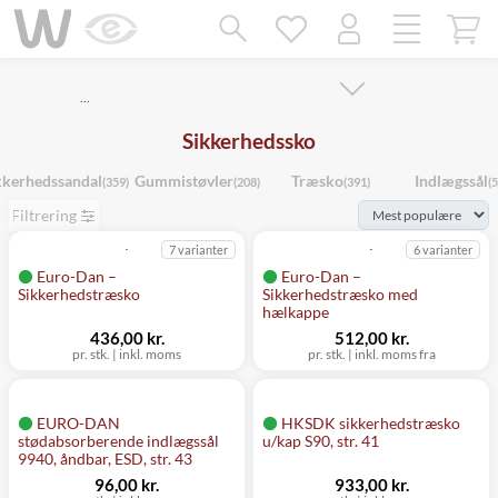
Mangler chatten?
Ret samtykke!
…
Sikkerhedssko
kkerhedssandal
Gummistøvler
Træsko
Indlægssål
(359)
(208)
(391)
(
Filtrering
7 varianter
6 varianter
Euro-Dan –
Euro-Dan –
Sikkerhedstræsko
Sikkerhedstræsko med
hælkappe
436,00 kr.
512,00 kr.
pr. stk.
|
inkl. moms
pr. stk.
|
inkl. moms fra
EURO-DAN
HKSDK sikkerhedstræsko
stødabsorberende indlægssål
u/kap S90, str. 41
9940, åndbar, ESD, str. 43
96,00 kr.
933,00 kr.