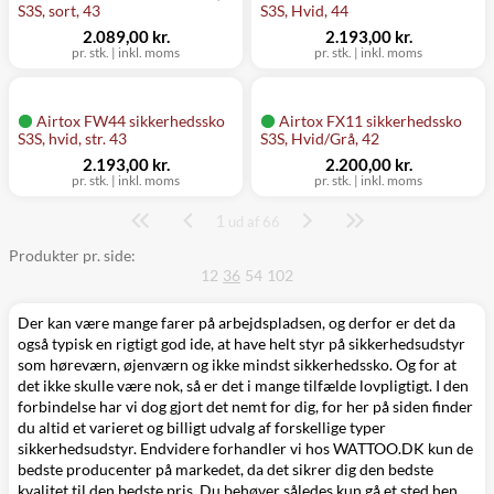
S3S, sort, 43
S3S, Hvid, 44
2.089,00 kr.
2.193,00 kr.
pr. stk.
|
inkl. moms
pr. stk.
|
inkl. moms
Airtox FW44 sikkerhedssko
Airtox FX11 sikkerhedssko
S3S, hvid, str. 43
S3S, Hvid/Grå, 42
2.193,00 kr.
2.200,00 kr.
pr. stk.
|
inkl. moms
pr. stk.
|
inkl. moms
1
Side
ud af 66
Produkter pr. side:
12
36
54
102
Der kan være mange farer på arbejdspladsen, og derfor er det da
også typisk en rigtigt god ide, at have helt styr på sikkerhedsudstyr
som
høreværn
,
øjenværn
og ikke mindst sikkerhedssko. Og for at
det ikke skulle være nok, så er det i mange tilfælde lovpligtigt. I den
forbindelse har vi dog gjort det nemt for dig, for her på siden finder
du altid et varieret og billigt udvalg af forskellige typer
sikkerhedsudstyr. Endvidere forhandler vi hos WATTOO.DK kun de
bedste producenter på markedet, da det sikrer dig den bedste
kvalitet til den bedste pris. Du behøver således kun gå et sted hen,