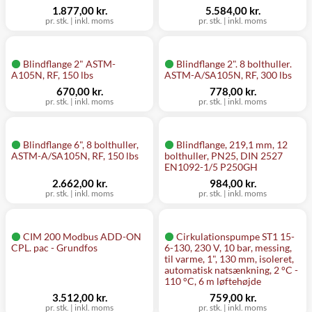
1.877,00 kr.
5.584,00 kr.
pr. stk.
|
inkl. moms
pr. stk.
|
inkl. moms
Blindflange 2" ASTM-
Blindflange 2". 8 bolthuller.
A105N, RF, 150 lbs
ASTM-A/SA105N, RF, 300 lbs
670,00 kr.
778,00 kr.
pr. stk.
|
inkl. moms
pr. stk.
|
inkl. moms
Blindflange 6", 8 bolthuller,
Blindflange, 219,1 mm, 12
ASTM-A/SA105N, RF, 150 lbs
bolthuller, PN25, DIN 2527
EN1092-1/5 P250GH
2.662,00 kr.
984,00 kr.
pr. stk.
|
inkl. moms
pr. stk.
|
inkl. moms
CIM 200 Modbus ADD-ON
Cirkulationspumpe ST1 15-
CPL. pac - Grundfos
6-130, 230 V, 10 bar, messing,
til varme, 1", 130 mm, isoleret,
automatisk natsænkning, 2 °C -
110 °C, 6 m løftehøjde
3.512,00 kr.
759,00 kr.
pr. stk.
|
inkl. moms
pr. stk.
|
inkl. moms