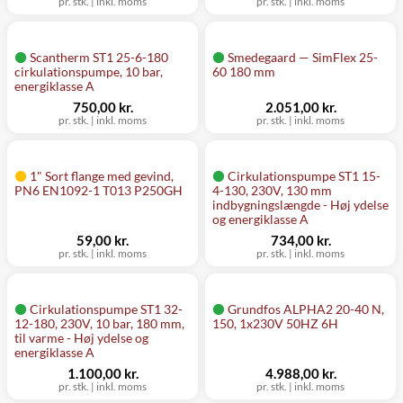
pr. stk.
|
inkl. moms
pr. stk.
|
inkl. moms
Scantherm ST1 25-6-180
Smedegaard — SimFlex 25-
cirkulationspumpe, 10 bar,
60 180 mm
energiklasse A
750,00 kr.
2.051,00 kr.
pr. stk.
|
inkl. moms
pr. stk.
|
inkl. moms
1" Sort flange med gevind,
Cirkulationspumpe ST1 15-
PN6 EN1092-1 T013 P250GH
4-130, 230V, 130 mm
indbygningslængde - Høj ydelse
og energiklasse A
59,00 kr.
734,00 kr.
pr. stk.
|
inkl. moms
pr. stk.
|
inkl. moms
Cirkulationspumpe ST1 32-
Grundfos ALPHA2 20-40 N,
12-180, 230V, 10 bar, 180 mm,
150, 1x230V 50HZ 6H
til varme - Høj ydelse og
energiklasse A
1.100,00 kr.
4.988,00 kr.
pr. stk.
|
inkl. moms
pr. stk.
|
inkl. moms