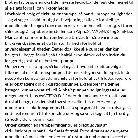
blot en lav pris, men også den nyeste teknologi der gør dem egnet til
alle slags formål og virksomheder.
I forhold til valg af cirkulationspumpe, så har du mange muligheder
– og vi søger så vidt muligt at tilvejebringe alle de forskellige
modeller, der bruges i den moderne virksomhed eller bolig. Vi fører
således også populære modeller som Alpha2, MAGNA3 og SimFlex.
Mange af pumperne kan endvidere bruges til både
varme
og
brugsvand, således at du får stor frihed i forhold til
anvendelsesmuligheder. Det er dog ikke alle pumper, der kan
bruges til begge formål; så tjek altid produktskrivelsen inden du
lægger dig fast på en bestemt pumpe.
Ud over vores pumper, så kan vi også tilbyde et bredt udvalg af
tilbehør til cirkulationspumper
. I denne kategori vil du typisk finde
netop den komponent du mangler, i forhold til at tilslutte, reparere
eller opgradere din cirkulationspumpe. Eksempler fra denne
kategori kunne vores stik til Alpha2 pumper, udligningssæt eller
meget andet. Hos WATTOO.DK finder du med andre ord alt hvad
du skal bruge, når der skal investeres eller installeres en ny,
moderne cirkulationspumpe. Har du spørgsmål til vores udvalg, så
er du velkommen til at kontakte os – og så vil vi søge at hjælpe dig
så godt videre, som vi kan.
Under kategorien
Pumper
finder du et bredt udvalg af
cirkulationspumper til de fleste formål. Produkterne er de nyeste
modeller på markedet, og der er ofte stor strømbesparelse ved at