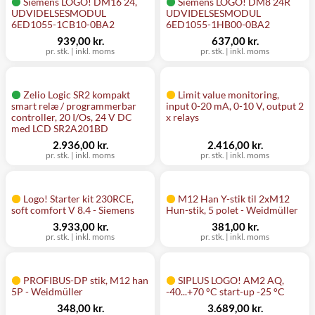
Siemens LOGO! DM16 24,
Siemens LOGO! DM8 24R
UDVIDELSESMODUL
UDVIDELSESMODUL
6ED1055-1CB10-0BA2
6ED1055-1HB00-0BA2
939,00 kr.
637,00 kr.
pr. stk.
|
inkl. moms
pr. stk.
|
inkl. moms
Zelio Logic SR2 kompakt
Limit value monitoring,
smart relæ / programmerbar
input 0-20 mA, 0-10 V, output 2
controller, 20 I/Os, 24 V DC
x relays
med LCD SR2A201BD
2.936,00 kr.
2.416,00 kr.
pr. stk.
|
inkl. moms
pr. stk.
|
inkl. moms
Logo! Starter kit 230RCE,
M12 Han Y-stik til 2xM12
soft comfort V 8.4 - Siemens
Hun-stik, 5 polet - Weidmüller
3.933,00 kr.
381,00 kr.
pr. stk.
|
inkl. moms
pr. stk.
|
inkl. moms
PROFIBUS-DP stik, M12 han
SIPLUS LOGO! AM2 AQ,
5P - Weidmüller
-40...+70 °C start-up -25 °C
348,00 kr.
3.689,00 kr.