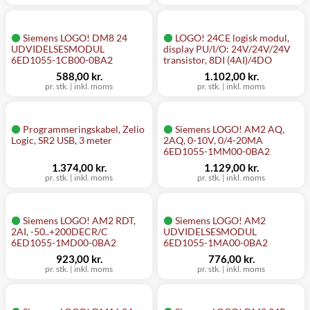
Siemens LOGO! DM8 24
LOGO! 24CE logisk modul,
UDVIDELSESMODUL
display PU/I/O: 24V/24V/24V
6ED1055-1CB00-0BA2
transistor, 8DI (4AI)/4DO
588,00 kr.
1.102,00 kr.
pr. stk.
|
inkl. moms
pr. stk.
|
inkl. moms
Programmeringskabel, Zelio
Siemens LOGO! AM2 AQ,
Logic, SR2 USB, 3 meter
2AQ, 0-10V, 0/4-20MA
6ED1055-1MM00-0BA2
1.374,00 kr.
1.129,00 kr.
pr. stk.
|
inkl. moms
pr. stk.
|
inkl. moms
Siemens LOGO! AM2 RDT,
Siemens LOGO! AM2
2AI, -50..+200DECR/C
UDVIDELSESMODUL
6ED1055-1MD00-0BA2
6ED1055-1MA00-0BA2
923,00 kr.
776,00 kr.
pr. stk.
|
inkl. moms
pr. stk.
|
inkl. moms