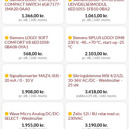
COMPACT SWITCH 6GK7177-
UDVIDELSESMODUL
1MA20-0AA0
6ED1055-1FB10-0BA2
1.366,00 kr.
1.061,00 kr.
pr. stk.
|
inkl. moms
pr. stk.
|
inkl. moms
Siemens LOGO! SOFT
Siemens SIPLUS LOGO! DM8
COMFORT V8 6ED1058-
230 V, -40...+70 °C, start-up -25
0BA08-0YA1
°C
568,00 kr.
2.103,00 kr.
pr. stk.
|
inkl. moms
pr. stk.
|
inkl. moms
Signalkonverter MAZ4, 0(4) -
Sikringsklemme WSI 4/2/LD,
20 mA / 0 - 10 V
10-36V AC/DC - Weidmüller -
25 stk
1.908,00 kr.
3.418,00 kr.
pr. stk.
|
inkl. moms
pakke á 25 stk.
|
inkl. moms
Wave Micro Analog DC/DC-
Zelio 12I / 8U relæ med ur,
SELECT - Weidmüller
230VAC
1.955,00 kr.
3.190,00 kr.