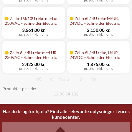
pr. stk.
|
inkl. moms
pr. stk.
|
inkl. moms
Zelio 16I/10U relæ med ur,
Zelio 6I / 4U relæ M/UR,
230VAC - Schneider Electric
24VDC - Schneider Electric
3.661,00 kr.
2.150,00 kr.
pr. stk.
|
inkl. moms
pr. stk.
|
inkl. moms
Zelio 6I / 4U relæ med UR,
Zelio 6I / 4U relæ, U/UR,
230VAC - Schneider Electric
24VDC - Schneider Electric
2.423,00 kr.
1.875,00 kr.
pr. stk.
|
inkl. moms
pr. stk.
|
inkl. moms
1
Side
ud af 2
Produkter pr. side:
12
36
54
102
Har du brug for hjælp? Find alle relevante oplysninger i vores
kundecenter.