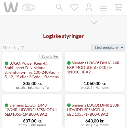
Mangler chatten?
Ret samtykke!
…
Logiske styringer
Filtrering
11 varianter
Siemens LOGO! DM16 24R,
LOGO!Power (Gen 4.):
EXP. MODULE, 6ED1055-
Stabiliseret DIN-skinne
1NB10-0BA2
strømforsyning, 100-240Vac →
5, 12, 15 eller 24Vdc – Siemens
305,00 kr.
1.060,00 kr.
pr. stk.
|
inkl. moms fra
pr. stk.
|
inkl. moms
Siemens LOGO! DM8
Siemens LOGO! DM8 230R,
12/24R, UDVIDELSESMODUL
UDVIDELSESMODUL,
6ED1055-1MB00-0BA2
6ED1055-1FB00-0BA2
637,00 kr.
643,00 kr.
pr. stk.
|
inkl. moms
pr. stk.
|
inkl. moms