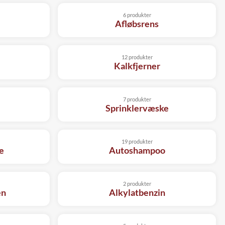
6 produkter
Afløbsrens
12 produkter
Kalkfjerner
7 produkter
Sprinklervæske
19 produkter
e
Autoshampoo
2 produkter
en
Alkylatbenzin