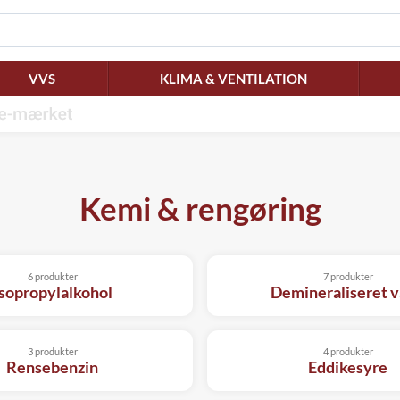
VVS
KLIMA & VENTILATION
Kemi & rengøring
6 produkter
7 produkter
sopropylalkohol
Demineraliseret 
3 produkter
4 produkter
Rensebenzin
Eddikesyre