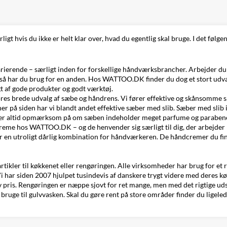
ligt hvis du ikke er helt klar over, hvad du egentlig skal bruge. I det føl
arierende – særligt inden for forskellige håndværksbrancher. Arbejder 
 så har du brug for en anden. Hos WATTOO.DK finder du dog et stort udval
t af gode produkter og
godt værktøj
.
ores brede udvalg af
sæbe og håndrens
. Vi fører effektive og skånsomme s
r på siden har vi blandt andet effektive sæber med slib. Sæber med slib ind
vær altid opmærksom på om sæben indeholder meget parfume og parabener,
creme
hos WATTOO.DK – og de henvender sig særligt til dig, der arbejde
r en utroligt dårlig kombination for håndværkeren. De håndcremer du fin
tikler til køkkenet eller rengøringen. Alle virksomheder har brug for et r
har siden 2007 hjulpet tusindevis af danskere trygt videre med deres kø
lav pris. Rengøringen er næppe sjovt for ret mange, men med det rigtige u
bruge til gulvvasken. Skal du gøre rent på store områder finder du ligele