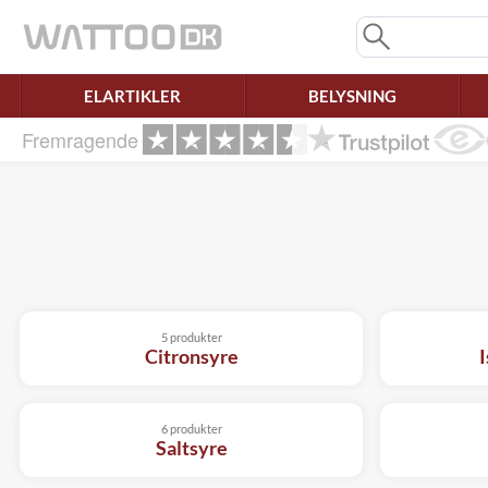
Mangler chatten?
Ret samtykke!
ELARTIKLER
BELYSNING
Fremragende
5 produkter
Citronsyre
I
6 produkter
Saltsyre