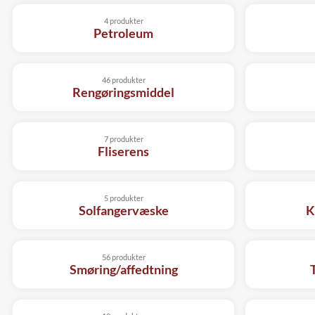
4 produkter
Petroleum
46 produkter
Rengøringsmiddel
7 produkter
Fliserens
5 produkter
Solfangervæske
K
56 produkter
Smøring/affedtning