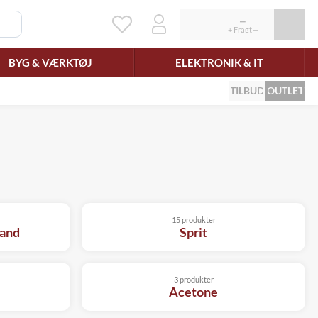
BYG & VÆRKTØJ
ELEKTRONIK & IT
TILBUD
OUTLET
15 produkter
vand
Sprit
3 produkter
Acetone