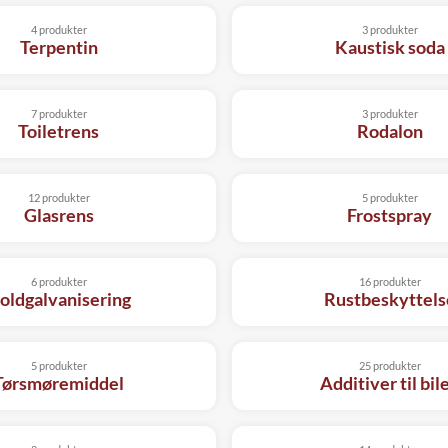
4 produkter
3 produkter
Terpentin
Kaustisk soda
7 produkter
3 produkter
Toiletrens
Rodalon
12 produkter
5 produkter
Glasrens
Frostspray
6 produkter
16 produkter
oldgalvanisering
Rustbeskyttels
5 produkter
25 produkter
Tørsmøremiddel
Additiver til bil