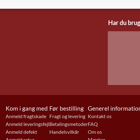
Har du brug
Kom i gang med
Før bestilling
Generel informatio
Anmeld fragtskade
Fragt og levering
Kontakt os
Anmeld leveringsfejl
Betalingsmetoder
FAQ
Anmeld defekt
Handelsvilkår
Om os
Anmeld retur
Mærker