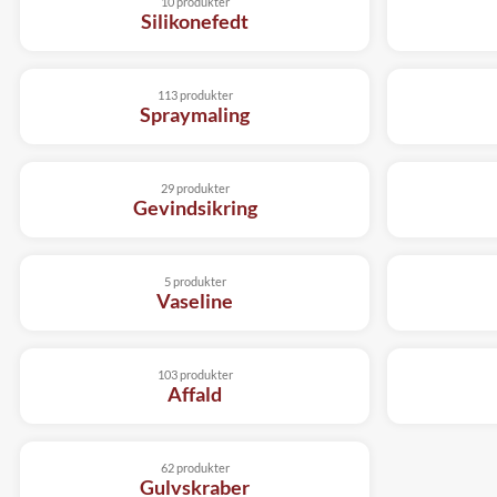
10 produkter
Silikonefedt
113 produkter
Spraymaling
29 produkter
Gevindsikring
5 produkter
Vaseline
103 produkter
Affald
62 produkter
Gulvskraber