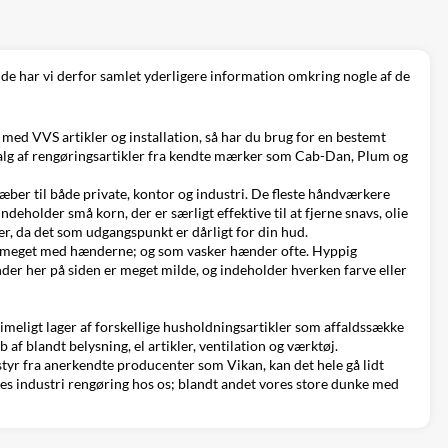
gende har vi derfor samlet yderligere information omkring nogle af de
du med
VVS artikler
og installation, så har du brug for en bestemt
g af rengøringsartikler fra
kendte mærker
som Cab-Dan, Plum og
æber til både private, kontor og industri. De fleste håndværkere
eholder små korn, der er særligt effektive til at fjerne snavs, olie
 da det som udgangspunkt er dårligt for din hud.
r meget med hænderne; og som vasker hænder ofte. Hyppig
der her på siden er meget milde, og indeholder hverken farve eller
imeligt lager af forskellige husholdningsartikler som
affaldssække
b af blandt
belysning
,
el artikler
,
ventilation
og
værktøj
.
dstyr fra anerkendte producenter som Vikan, kan det hele gå lidt
des industri rengøring hos os; blandt andet vores store dunke med