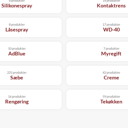
8 produkter
14 produkter
Silikonespray
Kontaktrens
8 produkter
17 produkter
Låsespray
WD-40
10 produkter
7 produkter
AdBlue
Myregift
225 produkter
42 produkter
Sæbe
Creme
16 produkter
59 produkter
Rengøring
Tekøkken