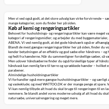
Men vi ved også godt, at det store udvalg kan virke forvirrende – sær
mange kategorier, som du finder her på siden.
Køb af kemi og rengøringsartikler
Behovet for husholdnings- og rengøringsartikler kan være meget v
kategori af rengøringsmidler; og arbejder du med byggematerialer,
ABENA. Vi ved nemlig godt, at det gode håndværk også er afhængig
Blandt de mest gængse rengøringsartikler her på siden, finder du v
kender betydningen af en effektiv og god sæbe eller håndrens – og he
og fedt fra hænderne. Når du sammenligner forskellige sæber, så 
Men udover håndsæberne finder du også
forskellige typer af hånd
håndvask kan nemlig føre til tørre og sprækkede hænder – hvilket e
parabener.
Almindelige husholdningsartikler
Vi forhandler også mere gængse husholdningsartikler – og særligt ar
og
vaskeklude
; og med WATTOO.DK er der mange penge at spare. Vi 
Vi kan nemlig tilbyde alt hvad du skal bruge til rengøringen til en 
nemmere. Se blandt andet vores moderne udvalg af alt hvad du skal 
natursæbe, universalrengøring og meget mere.