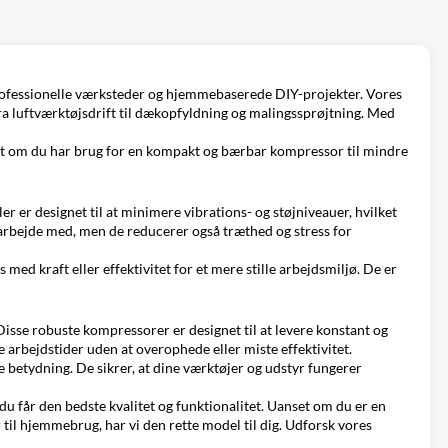
ofessionelle værksteder og hjemmebaserede DIY-projekter. Vores
 fra luftværktøjsdrift til dækopfyldning og malingssprøjtning. Med
nset om du har brug for en kompakt og bærbar kompressor til mindre
 er designet til at minimere vibrations- og støjniveauer, hvilket
t arbejde med, men de reducerer også træthed og stress for
d kraft eller effektivitet for et mere stille arbejdsmiljø. De er
Disse robuste kompressorer er designet til at levere konstant og
 arbejdstider uden at overophede eller miste effektivitet.
e betydning. De sikrer, at dine værktøjer og udstyr fungerer
du får den bedste kvalitet og funktionalitet. Uanset om du er en
r til hjemmebrug, har vi den rette model til dig. Udforsk vores