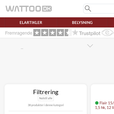
Mangler chatten?
Ret samtykke!
ELARTIKLER
BELYSNING
Fremragende
…
Filtrering
Nulstil alle
Flair 15
38 produkter i denne kategori
1,5 hk, 12 li