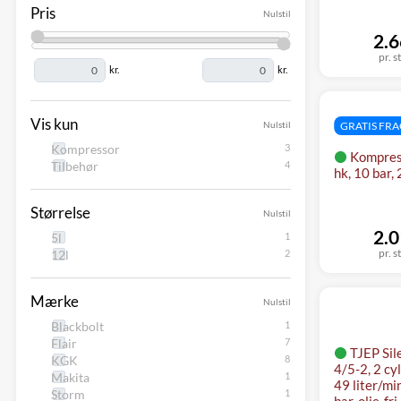
Pris
Nulstil
2.6
pr. s
kr.
kr.
Vis kun
Nulstil
GRATIS FR
Kompressor
Kompress
Tilbehør
hk, 10 bar,
Størrelse
Nulstil
2.0
5l
pr. s
12l
Mærke
Nulstil
Blackbolt
Flair
TJEP Sil
KGK
4/5-2, 2 cyl
Makita
49 liter/mi
Storm
bar, olie-fri