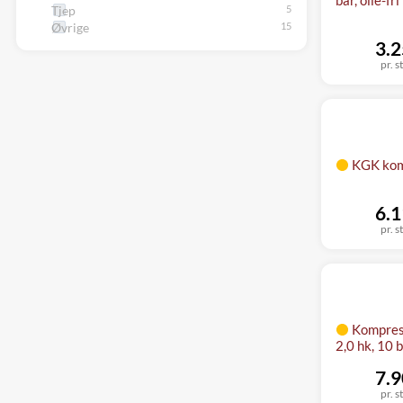
Tjep
Øvrige
3.2
pr. s
KGK kom
6.1
pr. s
Kompres
2,0 hk, 10 b
7.9
pr. s