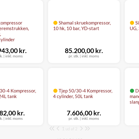
kompressor
Shamal skruekompressor,
S
leremstrukken,
10 hk, 10 bar, YD-start
UG, 
,
cylinder
943,00 kr.
85.200,00 kr.
tk.
|
inkl. moms
pr. stk.
|
inkl. moms
/30-4 Kompressor,
Tjep 50/30-4 Kompressor,
D
 24L tank
4 cylinder, 50L tank
mano
slang
82,00 kr.
7.606,00 kr.
tk.
|
inkl. moms
pr. stk.
|
inkl. moms
1
Side
ud af 2