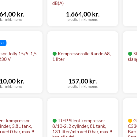
dB(A)
64,00 kr.
1.664,00 kr.
tk.
|
inkl. moms
pr. stk.
|
inkl. moms
AGT
or Jolly 15/5, 1,5
Kompressorolie Rando 68,
S
 230 V
1 liter
slan
10,00 kr.
157,00 kr.
tk.
|
inkl. moms
pr. stk.
|
inkl. moms
ent kompressor
TJEP Silent kompressor
G
inder, 3,8L tank,
8/10-2, 2 cylinder, 8L tank,
C330
n ved 0 bar, max 9
131 liter/min ved 0 bar, max 9
Bærb
bar, olie-fri
Sømp