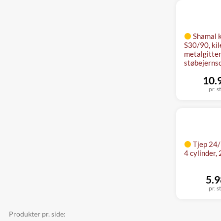
Shamal 
S30/90, ki
metalgitter
støbejerns
10.
pr. s
Tjep 24
4 cylinder,
5.9
pr. s
Produkter pr. side: