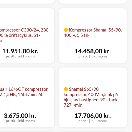
ompressor C330/24, 230
Kompressor Shamal 55/90,
00 % driftscyklus, S1-
400 V, 5,5 Hk
or
11.951,00 kr.
14.458,00 kr.
pr. stk.
|
inkl. moms
pr. stk.
|
inkl. moms
uair 16/6OF kompressor,
Shamal S65/90
, 1,5HK, 160L/min, 6L
kompressor, 400V, 5,5 hk på
hjul, lav hastighed, 90L tank,
727 l/min
3.675,00 kr.
17.706,00 kr.
pr. stk.
|
inkl. moms
pr. stk.
|
inkl. moms