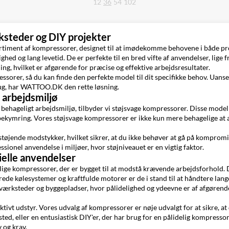
12
36
54
102
rksteder og DIY projekter
iment af kompressorer, designet til at imødekomme behovene i både pr
ghed og lang levetid. De er perfekte til en bred vifte af anvendelser, lige
g, hvilket er afgørende for præcise og effektive arbejdsresultater.
ressorer, så du kan finde den perfekte model til dit specifikke behov. Ua
brug, har WATTOO.DK den rette løsning.
 arbejdsmiljø
ehageligt arbejdsmiljø, tilbyder vi støjsvage kompressorer. Disse modeller
en bekymring. Vores støjsvage kompressorer er ikke kun mere behagelige a
nde modstykker, hvilket sikrer, at du ikke behøver at gå på kompromis me
ssionel anvendelse i miljøer, hvor støjniveauet er en vigtig faktor.
rielle anvendelser
delige kompressorer, der er bygget til at modstå krævende arbejdsforhold. 
ede kølesystemer og kraftfulde motorer er de i stand til at håndtere lange
toværksteder og byggepladser, hvor pålidelighed og ydeevne er af afgørend
ivt udstyr. Vores udvalg af kompressorer er nøje udvalgt for at sikre, at 
ted, eller en entusiastisk DIY'er, der har brug for en pålidelig kompresso
 og krav.