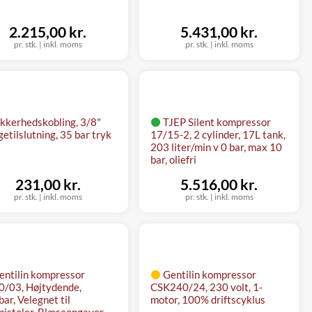
2.215,00 kr.
5.431,00 kr.
pr. stk.
|
inkl. moms
pr. stk.
|
inkl. moms
ikkerhedskobling, 3/8"
TJEP Silent kompressor
getilslutning, 35 bar tryk
17/15-2, 2 cylinder, 17L tank,
203 liter/min v 0 bar, max 10
bar, oliefri
231,00 kr.
5.516,00 kr.
pr. stk.
|
inkl. moms
pr. stk.
|
inkl. moms
entilin kompressor
Gentilin kompressor
/03, Højtydende,
CSK240/24, 230 volt, 1-
ar, Velegnet til
motor, 100% driftscyklus
istoler, Blæseopgaver,