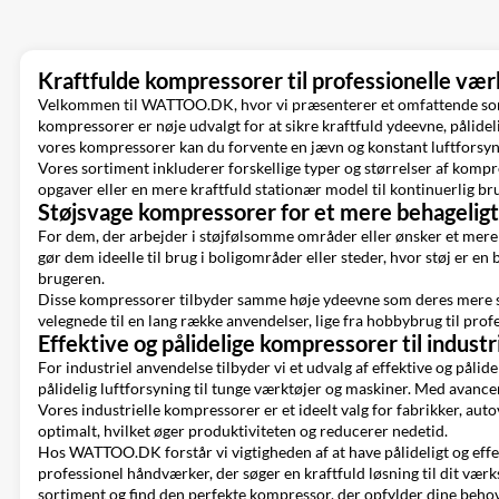
Kraftfulde kompressorer til professionelle væ
Velkommen til WATTOO.DK, hvor vi præsenterer et omfattende sort
kompressorer er nøje udvalgt for at sikre kraftfuld ydeevne, pålideli
vores kompressorer kan du forvente en jævn og konstant luftforsynin
Vores sortiment inkluderer forskellige typer og størrelser af komp
opgaver eller en mere kraftfuld stationær model til kontinuerlig 
Støjsvage kompressorer for et mere behageligt
For dem, der arbejder i støjfølsomme områder eller ønsker et mere b
gør dem ideelle til brug i boligområder eller steder, hvor støj er 
brugeren.
Disse kompressorer tilbyder samme høje ydeevne som deres mere støje
velegnede til en lang række anvendelser, lige fra hobbybrug til profe
Effektive og pålidelige kompressorer til indust
For industriel anvendelse tilbyder vi et udvalg af effektive og påli
pålidelig luftforsyning til tunge værktøjer og maskiner. Med avancer
Vores industrielle kompressorer er et ideelt valg for fabrikker, au
optimalt, hvilket øger produktiviteten og reducerer nedetid.
Hos WATTOO.DK forstår vi vigtigheden af at have pålideligt og effekt
professionel håndværker, der søger en kraftfuld løsning til dit værks
sortiment og find den perfekte kompressor, der opfylder dine behov