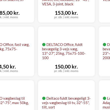
VESA, 3-joint, black
85,00 kr.
153,00 kr.
tk.
|
inkl. moms
pr. stk.
|
inkl. moms
Office, fast væg,
DELTACO Office, fuldt
D
5kg, 75x75-
bevægelig 3-vejs væg,
bevæ
13"-27", 25kg, 75x75-100-
23"-
100
200
4,50 kr.
150,00 kr.
tk.
|
inkl. moms
pr. stk.
|
inkl. moms
 vægbeslag til
Deltaco fuldt bevægeligt 3-
L
32"-75", max 50kg,
vejs vægbeslag til tv, 32"-55",
Adap
tilt, sort
mus