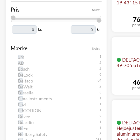
19-43" 15 
Pris
Nulstil
76
pr. s
kr.
kr.
Mærke
Nulstil
3M
DELTACO
ADI
49-70"op ti
Bosch
DeLock
Deltaco
46
DeWalt
pr. s
Diesella
Elma Instruments
Epzi
ERGOTRON
Govee
Guardio
DELTAC
Højdejuste
HeFe
aluminium
Hellberg Safety
drejelige hj