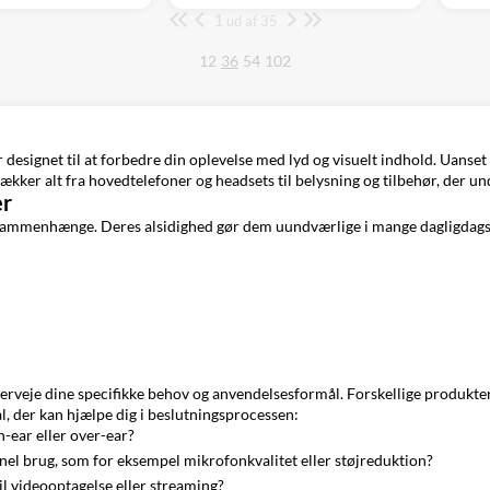
1
Side
ud af 35
12
36
54
102
 designet til at forbedre din oplevelse med lyd og visuelt indhold. Uanse
dækker alt fra hovedtelefoner og headsets til belysning og tilbehør, der un
er
e sammenhænge. Deres alsidighed gør dem uundværlige i mange dagligdags 
overveje dine specifikke behov og anvendelsesformål. Forskellige produkter 
l, der kan hjælpe dig i beslutningsprocessen:
n-ear eller over-ear?
ionel brug, som for eksempel mikrofonkvalitet eller støjreduktion?
il videooptagelse eller streaming?