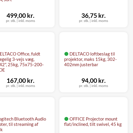
499,00 kr.
36,75 kr.
pr. stk.
|
inkl. moms
pr. stk.
|
inkl. moms
ELTACO Office, fuldt
DELTACO loftbeslag til
gelig 3-vejs væg,
projektor, maks 15kg, 302-
42", 25kg, 75x75-200-
402mm justerbar
DE
167,00 kr.
94,00 kr.
pr. stk.
|
inkl. moms
pr. stk.
|
inkl. moms
ogitech Bluetooth Audio
OFFICE Projector mount
ter, til streaming af
flat/inclined, tilt swivel, 45 kg
ik