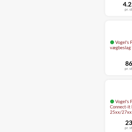
4.2
pr. s
Vogel's
vægbeslag f
86
pr. s
Vogel's
Connect-it 
25xx/27xx
23
pr. s