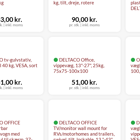
kg
kg, tilt, dreje, rotere
plas
DEL
3,00 kr.
90,00 kr.
tk.
|
inkl. moms
pr. stk.
|
inkl. moms
 tv-gulvstativ,
DELTACO Office,
O
l 40 kg, VESA, sort
vippevæg, 13"-27", 25kg,
vægb
75x75-100x100
100,
1,00 kr.
51,00 kr.
tk.
|
inkl. moms
pr. stk.
|
inkl. moms
O OFFICE
DELTACO OFFICE
D
rbar
TV/monitor wall mount for
vægb
svogn med
RVs/motorhomes and trailers,
vipp
ul til skærm, 37-
swivel, tilt, lockable, 13 "-43",
VESA