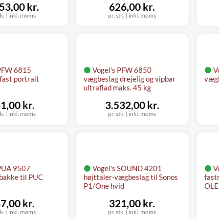
53,00 kr.
626,00 kr.
tk.
|
inkl. moms
pr. stk.
|
inkl. moms
 PFW 6815
Vogel's PFW 6850
V
ast portrait
vægbeslag drejelig og vipbar
vægb
ultraflad maks. 45 kg
1,00 kr.
3.532,00 kr.
tk.
|
inkl. moms
pr. stk.
|
inkl. moms
 PUA 9507
Vogel's SOUND 4201
V
bakke til PUC
højttaler-vægbeslag til Sonos
fast
P1/One hvid
OLE
7,00 kr.
321,00 kr.
tk.
|
inkl. moms
pr. stk.
|
inkl. moms