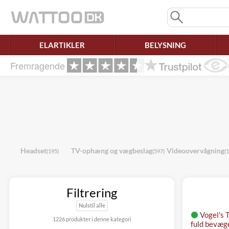
Mangler chatten?
Ret samtykke!
ELARTIKLER
BELYSNING
Fremragende
Headset
TV-ophæng og vægbeslag
Videoovervågning
(195)
(597)
(1
Filtrering
Nulstil alle
Vogel's
1226 produkter i denne kategori
fuld bevæg