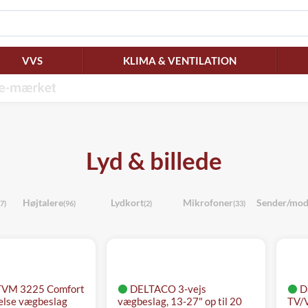
VVS
KLIMA & VENTILATION
Lyd & billede
Højtalere
Lydkort
Mikrofoner
Sender/mod
7)
(96)
(2)
(33)
 TVM 3225 Comfort
DELTACO 3-vejs
D
else vægbeslag
vægbeslag, 13-27" op til 20
TV/V