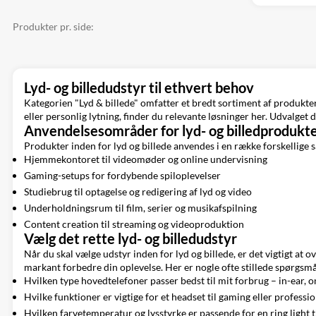
Produkter pr. side:
Lyd- og billedudstyr til ethvert behov
Kategorien "Lyd & billede" omfatter et bredt sortiment af produkter
eller personlig lytning, finder du relevante løsninger her. Udvalget 
Anvendelsesområder for lyd- og billedprodukt
Produkter inden for lyd og billede anvendes i en række forskellig
Hjemmekontoret til videomøder og online undervisning
Gaming-setups for fordybende spiloplevelser
Studiebrug til optagelse og redigering af lyd og video
Underholdningsrum til film, serier og musikafspilning
Content creation til streaming og videoproduktion
Vælg det rette lyd- og billedudstyr
Når du skal vælge udstyr inden for lyd og billede, er det vigtigt at 
markant forbedre din oplevelse. Her er nogle ofte stillede spørgsmå
Hvilken type hovedtelefoner passer bedst til mit forbrug – in-ear, o
Hvilke funktioner er vigtige for et headset til gaming eller profess
Hvilken farvetemperatur og lysstyrke er passende for en ring light t