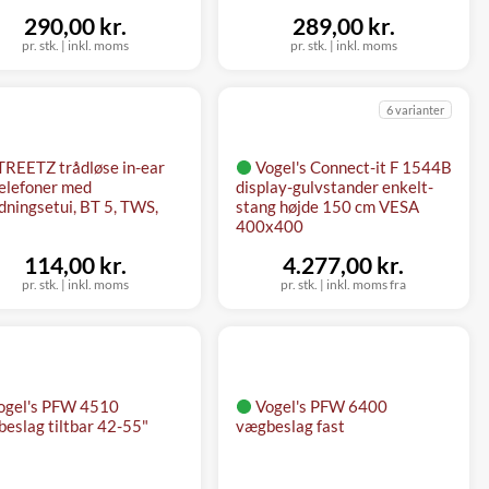
290,00 kr.
289,00 kr.
pr. stk.
|
inkl. moms
pr. stk.
|
inkl. moms
6 varianter
TREETZ trådløse in-ear
Vogel's Connect-it F 1544B
elefoner med
display-gulvstander enkelt-
dningsetui, BT 5, TWS,
stang højde 150 cm VESA
400x400
114,00 kr.
4.277,00 kr.
pr. stk.
|
inkl. moms
pr. stk.
|
inkl. moms fra
ogel's PFW 4510
Vogel's PFW 6400
eslag tiltbar 42-55"
vægbeslag fast