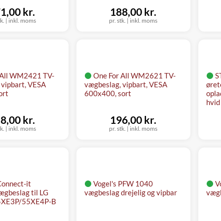
1,00 kr.
188,00 kr.
tk.
|
inkl. moms
pr. stk.
|
inkl. moms
 All WM2421 TV-
One For All WM2621 TV-
S
 vipbart, VESA
vægbeslag, vipbart, VESA
øret
ort
600x400, sort
opla
hvid
8,00 kr.
196,00 kr.
tk.
|
inkl. moms
pr. stk.
|
inkl. moms
Connect-it
Vogel's PFW 1040
V
ægbeslag til LG
vægbeslag drejelig og vipbar
vægb
5XE3P/55XE4P-B