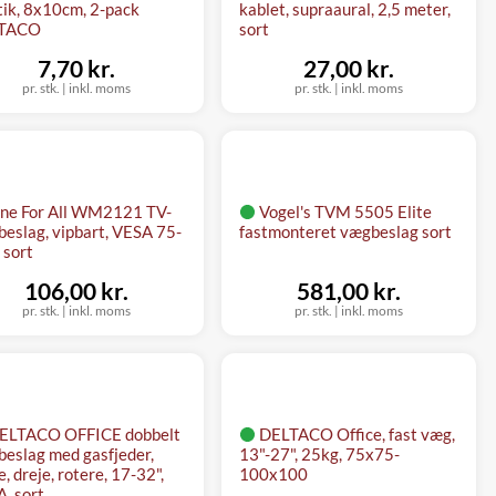
tik, 8x10cm, 2-pack
kablet, supraaural, 2,5 meter,
TACO
sort
7,70 kr.
27,00 kr.
pr. stk.
|
inkl. moms
pr. stk.
|
inkl. moms
ne For All WM2121 TV-
Vogel's TVM 5505 Elite
eslag, vipbart, VESA 75-
fastmonteret vægbeslag sort
 sort
106,00 kr.
581,00 kr.
pr. stk.
|
inkl. moms
pr. stk.
|
inkl. moms
ELTACO OFFICE dobbelt
DELTACO Office, fast væg,
eslag med gasfjeder,
13"-27", 25kg, 75x75-
e, dreje, rotere, 17-32",
100x100
, sort