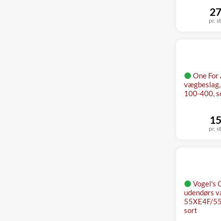
27
pr. s
One For
vægbeslag,
100-400, s
15
pr. s
Vogel's 
udendørs v
55XE4F/5
sort