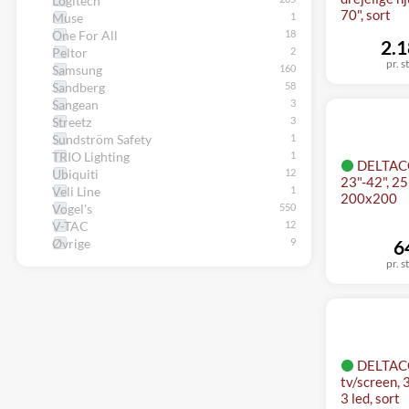
Logitech
70", sort
Muse
One For All
2.1
Peltor
pr. s
Samsung
Sandberg
Sangean
Streetz
Sundström Safety
TRIO Lighting
DELTACO 
Ubiquiti
23"-42", 2
Veli Line
200x200
Vogel's
V-TAC
Øvrige
6
pr. s
DELTACO
tv/screen, 
3 led, sort