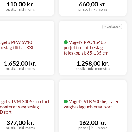
110,00 kr.
660,00 kr.
pr. stk.
|
inkl. moms
pr. stk.
|
inkl. moms
2 varianter
ogel's PFW 6910
Vogel's PPC 15485
eslag tiltbar XXL
projektor-loftbeslag
teleskopisk 85-135 cm
1.652,00 kr.
1.298,00 kr.
pr. stk.
|
inkl. moms
pr. stk.
|
inkl. moms fra
ogel's TVM 3405 Comfort
Vogel's VLB 500 højttaler-
monteret vægbeslag
vægbeslag universal sort
D sort
377,00 kr.
162,00 kr.
pr. stk.
|
inkl. moms
pr. stk.
|
inkl. moms