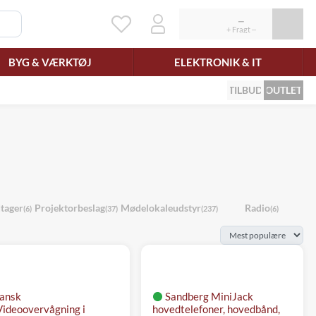
BYG & VÆRKTØJ
ELEKTRONIK & IT
TILBUD
OUTLET
tager
Projektorbeslag
Mødelokaleudstyr
Radio
(6)
(37)
(237)
(6)
ansk
Sandberg MiniJack
ideoovervågning i
hovedtelefoner, hovedbånd,