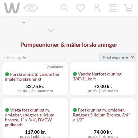
Mangler chatten?
Ret samtykke!
…
Pumpeunioner & målerforskruninger
Filtrering
2 varianter
Vandmålerforskruning,
Forskruning til vandmåler
3/4"/1", kort
(målerforskruning)
32,75 kr.
72,00 kr.
pr. stk.
|
inkl. moms fra
pr. stk.
|
inkl. moms
Viega forskruning m.
Forskruning m. omløber,
omløber, rødgods silicium
Rødgods Silicium Bronze, 3/4"
bronze, 1" x 3/4", DVGW
x 1/2"
godkendt
117,00 kr.
74,00 kr.
pr. stk.
|
inkl. moms
pr. stk.
|
inkl. moms