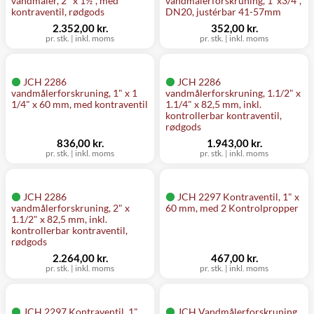
vandmåler, 2" x 1½", med
vandmålerforskruning, 1"x3/4",
kontraventil, rødgods
DN20, justérbar 41-57mm
2.352,00 kr.
352,00 kr.
pr. stk.
|
inkl. moms
pr. stk.
|
inkl. moms
JCH 2286
JCH 2286
vandmålerforskruning, 1" x 1
vandmålerforskruning, 1.1/2" x
1/4" x 60 mm, med kontraventil
1.1/4" x 82,5 mm, inkl.
kontrollerbar kontraventil,
rødgods
836,00 kr.
1.943,00 kr.
pr. stk.
|
inkl. moms
pr. stk.
|
inkl. moms
JCH 2286
JCH 2297 Kontraventil, 1" x
vandmålerforskruning, 2" x
60 mm, med 2 Kontrolpropper
1.1/2" x 82,5 mm, inkl.
kontrollerbar kontraventil,
rødgods
2.264,00 kr.
467,00 kr.
pr. stk.
|
inkl. moms
pr. stk.
|
inkl. moms
JCH 2297 Kontraventil, 1",
JCH Vandmålerforskruning,