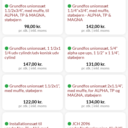
Grundfos unionssæt
Grundfos unionssæt
1.1/2x3/4", med muffe, til
1.1/4"x3/4", med muffe,
ALPHA, TP & MAGNA,
støbejern - ALPHA, TP &
støbejern
MAGNA
98,00 kr.
142,00 kr.
pr. stk.
|
inkl. moms
pr. stk.
|
inkl. moms
Grundfos unionssæt, 1 1/2x1
Grundfos unionssæt, 5/4"
1/4 udv cylindr/udv konisk udv
alpha upe ups, 1 1/2" x 1 1/4",
cylind
støbejern
147,00 kr.
131,00 kr.
pr. stk.
|
inkl. moms
pr. stk.
|
inkl. moms
Grundfos unionsæt 1.1/2x1",
Grundfos unionsæt 2x1.1/4",
med muffe, støbejern
med muffe, for ALPHA, TP og
MAGNA, støbejern
122,00 kr.
134,00 kr.
pr. stk.
|
inkl. moms
pr. stk.
|
inkl. moms
Installationssæt til
JCH 2096