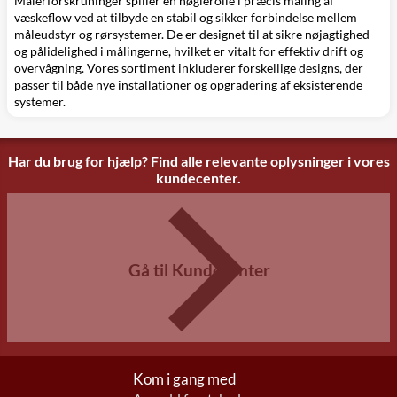
Målerforskruninger spiller en nøglerolle i præcis måling af
væskeflow ved at tilbyde en stabil og sikker forbindelse mellem
måleudstyr og rørsystemer. De er designet til at sikre nøjagtighed
og pålidelighed i målingerne, hvilket er vitalt for effektiv drift og
overvågning. Vores sortiment inkluderer forskellige designs, der
passer til både nye installationer og opgradering af eksisterende
systemer.
Har du brug for hjælp? Find alle relevante oplysninger i vores
kundecenter.
Gå til Kundecenter
Kom i gang med