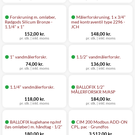
Forskruning m. omløber,
Målerforskruning, 1 x 3/4"
Rødgods Silicum Bronze -
med kontraventil type 2296 -
1.1/4" x 1"
JCH
152,00 kr.
148,00 kr.
pr. stk.
|
inkl. moms
pr. stk.
|
inkl. moms
1" vandmålerforskr.
1.1/2" vandmålerforskr.
74,00 kr.
136,00 kr.
pr. stk.
|
inkl. moms
pr. stk.
|
inkl. moms
1.1/4" vandmålerforskr.
BALLOFIX 1/2"
MÅLERFORSKR M/ASP
118,00 kr.
184,00 kr.
pr. stk.
|
inkl. moms
pr. stk.
|
inkl. moms
BALLOFIX kuglehane np/mf
CIM 200 Modbus ADD-ON
(løs omløber) m. håndtag - 1/2"
CPL. pac - Grundfos
180,00 kr.
3.512,00 kr.