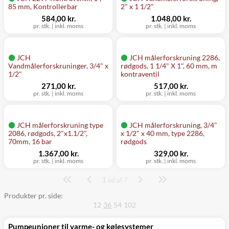
85 mm, Kontrollerbar
2" x 1 1/2"
584,00 kr.
1.048,00 kr.
pr. stk.
|
inkl. moms
pr. stk.
|
inkl. moms
JCH
JCH målerforskruning 2286,
Vandmålerforskruninger, 3/4" x
rødgods, 1 1/4" X 1", 60 mm, m
1/2"
kontraventil
271,00 kr.
517,00 kr.
pr. stk.
|
inkl. moms
pr. stk.
|
inkl. moms
JCH målerforskruning type
JCH målerforskruning, 3/4"
2086, rødgods, 2"x1.1/2",
x 1/2" x 40 mm, type 2286,
70mm, 16 bar
rødgods
1.367,00 kr.
329,00 kr.
pr. stk.
|
inkl. moms
pr. stk.
|
inkl. moms
1
Side
ud af 7
Produkter pr. side:
12
36
54
102
Pumpeunioner til varme- og kølesystemer