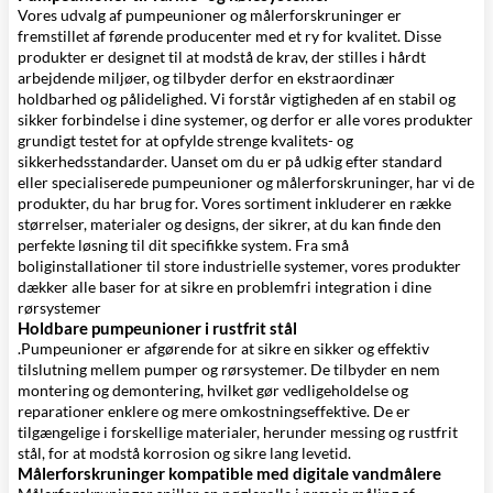
Vores udvalg af pumpeunioner og målerforskruninger er
fremstillet af førende producenter med et ry for kvalitet. Disse
produkter er designet til at modstå de krav, der stilles i hårdt
arbejdende miljøer, og tilbyder derfor en ekstraordinær
holdbarhed og pålidelighed. Vi forstår vigtigheden af en stabil og
sikker forbindelse i dine systemer, og derfor er alle vores produkter
grundigt testet for at opfylde strenge kvalitets- og
sikkerhedsstandarder. Uanset om du er på udkig efter standard
eller specialiserede pumpeunioner og målerforskruninger, har vi de
produkter, du har brug for. Vores sortiment inkluderer en række
størrelser, materialer og designs, der sikrer, at du kan finde den
perfekte løsning til dit specifikke system. Fra små
boliginstallationer til store industrielle systemer, vores produkter
dækker alle baser for at sikre en problemfri integration i dine
rørsystemer
Holdbare pumpeunioner i rustfrit stål
.Pumpeunioner er afgørende for at sikre en sikker og effektiv
tilslutning mellem pumper og rørsystemer. De tilbyder en nem
montering og demontering, hvilket gør vedligeholdelse og
reparationer enklere og mere omkostningseffektive. De er
tilgængelige i forskellige materialer, herunder messing og rustfrit
stål, for at modstå korrosion og sikre lang levetid.
Målerforskruninger kompatible med digitale vandmålere