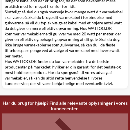
længere kabel end der er brug for, da det som bekendt er mere
praktisk med for meget fremfor for lidt.
Slutteligt så skal du også overveje hvor mange watt dit varmekabel
skal være på. Skal du bruge dit varmekabel i forbindelse med
gulvvarme
, så vil du typisk vælge et kabel med et højere antal watt –
da det giver en mere effektiv opvarmning. Hos WATTOO.DK
kommer varmekablerne til gulvvarme med 20 watt per meter, der
giver en effektiv og behagelig opvarmning af dit gulv. Skal du dog
ikke bruge varmekablerne som gulvvarme, så kan du i de fleste
tilfælde spare penge ved at vælge et varmekabel med lavere watt
per meter.
Hos WATTOO.DK finder du kun varmekabler fra
de bedste
producenter på markedet
, hvilker er din garanti for det bedste og
mest holdbare produkt. Har du spørgsmål til vores udvalg af
varmekabler, så kan du altid rette henvendelse til vores
kundeservice
, der vil være behjælpelige med eventuelle tvivl.
Har du brug for hjælp? Find alle relevante oplysninger i vores
kundecenter.