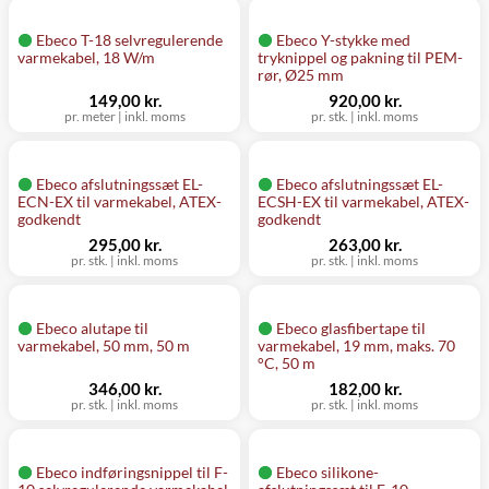
Ebeco T-18 selvregulerende
Ebeco Y-stykke med
varmekabel, 18 W/m
tryknippel og pakning til PEM-
rør, Ø25 mm
149,00 kr.
920,00 kr.
pr. meter
|
inkl. moms
pr. stk.
|
inkl. moms
Ebeco afslutningssæt EL-
Ebeco afslutningssæt EL-
ECN-EX til varmekabel, ATEX-
ECSH-EX til varmekabel, ATEX-
godkendt
godkendt
295,00 kr.
263,00 kr.
pr. stk.
|
inkl. moms
pr. stk.
|
inkl. moms
Ebeco alutape til
Ebeco glasfibertape til
varmekabel, 50 mm, 50 m
varmekabel, 19 mm, maks. 70
°C, 50 m
346,00 kr.
182,00 kr.
pr. stk.
|
inkl. moms
pr. stk.
|
inkl. moms
Ebeco indføringsnippel til F-
Ebeco silikone-