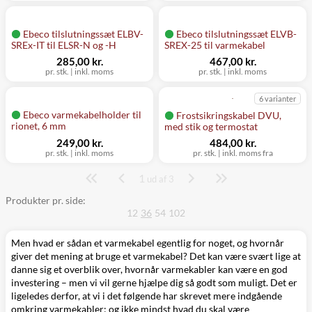
Ebeco tilslutningssæt ELBV-
Ebeco tilslutningssæt ELVB-
SREx-IT til ELSR-N og -H
SREX-25 til varmekabel
285,00 kr.
467,00 kr.
pr. stk.
|
inkl. moms
pr. stk.
|
inkl. moms
6 varianter
Ebeco varmekabelholder til
Frostsikringskabel DVU,
rionet, 6 mm
med stik og termostat
249,00 kr.
484,00 kr.
pr. stk.
|
inkl. moms
pr. stk.
|
inkl. moms fra
1
Side
ud af 3
Produkter pr. side:
12
36
54
102
Men hvad er sådan et varmekabel egentlig for noget, og hvornår
giver det mening at bruge et varmekabel? Det kan være svært lige at
danne sig et overblik over, hvornår varmekabler kan være en god
investering – men vi vil gerne hjælpe dig så godt som muligt. Det er
ligeledes derfor, at vi i det følgende har skrevet mere indgående
omkring varmekabler; og ikke mindst hvad du skal være