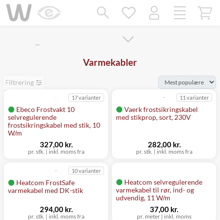
Mangler chatten?
Ret samtykke!
…
Varmekabler
Filtrering
17 varianter
11 varianter
Ebeco Frostvakt 10
Vaerk frostsikringskabel
selvregulerende
med stikprop, sort, 230V
frostsikringskabel med stik, 10
W/m
327,00 kr.
282,00 kr.
pr. stk.
|
inkl. moms fra
pr. stk.
|
inkl. moms fra
10 varianter
Heatcom selvregulerende
Heatcom FrostSafe
varmekabel til rør, ind- og
varmekabel med DK-stik
udvendig, 11 W/m
294,00 kr.
37,00 kr.
pr. stk.
|
inkl. moms fra
pr. meter
|
inkl. moms