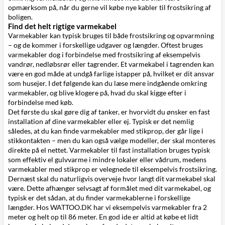
opmærksom på, når du gerne vil købe nye kabler til frostsikring af
boligen.
Find det helt rigtige varmekabel
Varmekabler kan typisk bruges til både frostsikring og opvarmning
– og de kommer i forskellige udgaver og længder. Oftest bruges
varmekabler dog i forbindelse med frostsikring af eksempelvis
vandrør, nedløbsrør eller tagrender. Et varmekabel i tagrenden kan
være en god måde at undgå farlige istapper på, hvilket er dit ansvar
som husejer. I det følgende kan du læse mere indgående omkring
varmekabler, og blive klogere på, hvad du skal kigge efter i
forbindelse med køb.
Det første du skal gøre dig af tanker, er hvorvidt du ønsker en fast
installation af dine varmekabler eller ej. Typisk er det nemlig
således, at du kan finde varmekabler med stikprop, der går lige i
stikkontakten – men du kan også vælge modeller, der skal monteres
direkte på el nettet. Varmekabler til fast installation bruges typisk
som
effektiv el gulvvarme
i mindre lokaler eller vådrum, medens
varmekabler med stikprop er velegnede til eksempelvis frostsikring.
Dernæst skal du naturligvis overveje hvor langt dit varmekabel skal
være. Dette afhænger selvsagt af formålet med dit varmekabel, og
typisk er det sådan, at du finder varmekablerne i forskellige
længder. Hos WATTOO.DK har vi eksempelvis varmekabler fra 2
meter og helt op til 86 meter. En god ide er altid at købe et lidt