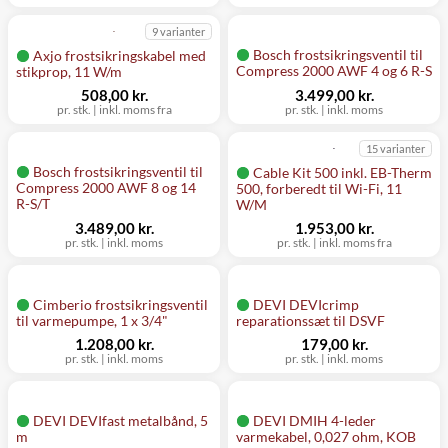
9 varianter
Bosch frostsikringsventil til
Axjo frostsikringskabel med
Compress 2000 AWF 4 og 6 R-S
stikprop, 11 W/m
508,00 kr.
3.499,00 kr.
pr. stk.
|
inkl. moms fra
pr. stk.
|
inkl. moms
15 varianter
Bosch frostsikringsventil til
Cable Kit 500 inkl. EB-Therm
Compress 2000 AWF 8 og 14
500, forberedt til Wi-Fi, 11
R-S/T
W/M
3.489,00 kr.
1.953,00 kr.
pr. stk.
|
inkl. moms
pr. stk.
|
inkl. moms fra
Cimberio frostsikringsventil
DEVI DEVIcrimp
til varmepumpe, 1 x 3/4"
reparationssæt til DSVF
1.208,00 kr.
179,00 kr.
pr. stk.
|
inkl. moms
pr. stk.
|
inkl. moms
DEVI DEVIfast metalbånd, 5
DEVI DMIH 4-leder
m
varmekabel, 0,027 ohm, KOB