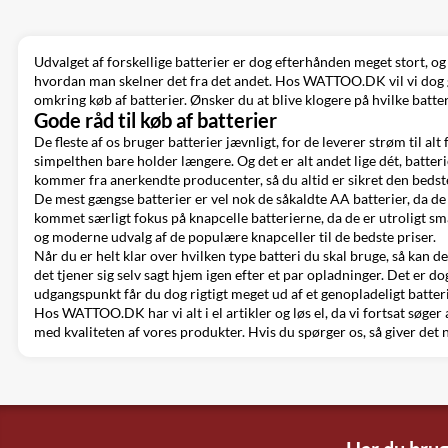
Udvalget af forskellige batterier er dog efterhånden meget stort, og 
hvordan man skelner det fra det andet. Hos WATTOO.DK vil vi dog gør
omkring køb af batterier. Ønsker du at blive klogere på hvilke batter
Gode råd til køb af batterier
De fleste af os bruger batterier jævnligt, for de leverer strøm til alt 
simpelthen bare holder længere. Og det er alt andet lige dét, batteri
kommer fra anerkendte producenter, så du altid er sikret den bedste 
De mest gængse batterier er vel nok de såkaldte AA batterier, da de
kommet særligt fokus på knapcelle batterierne, da de er utroligt sm
og moderne udvalg af de populære knapceller til de bedste priser.
Når du er helt klar over hvilken type batteri du skal bruge, så kan d
det tjener sig selv sagt hjem igen efter et par opladninger. Det er d
udgangspunkt får du dog rigtigt meget ud af et genopladeligt batteri,
Hos WATTOO.DK har vi alt i
el artikler
og
løs el
, da vi fortsat søge
med kvaliteten af vores produkter. Hvis du spørger os, så giver det 