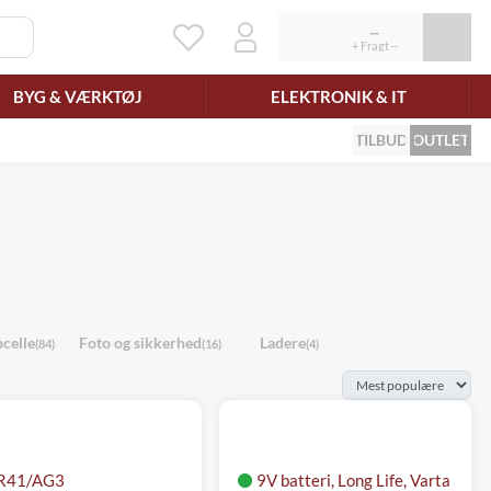
BYG & VÆRKTØJ
ELEKTRONIK & IT
TILBUD
OUTLET
celle
Foto og sikkerhed
Ladere
(84)
(16)
(4)
R41/AG3
9V batteri, Long Life, Varta