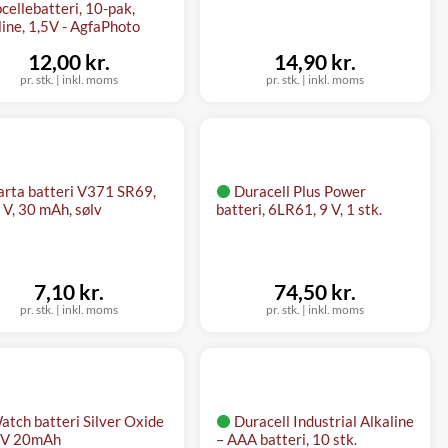
cellebatteri, 10-pak,
line, 1,5V - AgfaPhoto
12,00 kr.
14,90 kr.
pr. stk.
|
inkl. moms
pr. stk.
|
inkl. moms
arta batteri V371 SR69,
Duracell Plus Power
 V, 30 mAh, sølv
batteri, 6LR61, 9 V, 1 stk.
7,10 kr.
74,50 kr.
pr. stk.
|
inkl. moms
pr. stk.
|
inkl. moms
atch batteri Silver Oxide
Duracell Industrial Alkaline
5V 20mAh
– AAA batteri, 10 stk.