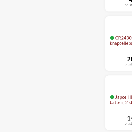
pr. s
CR2430 
knapcelleba
2
pr. s
Japcell 
batteri, 2 s
1
pr. s