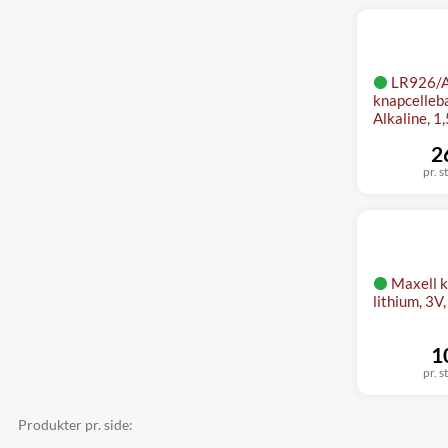
LR926/
knapcelleba
Alkaline, 1
2
pr. s
Maxell k
lithium, 3V
1
pr. s
Produkter pr. side: