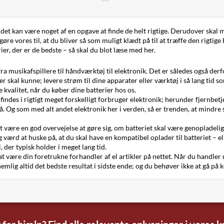
det kan være noget af en opgave at finde de helt rigtige. Derudover skal ma
e vores til, at du bliver så som muligt klædt på til at træffe den rigtige
ier, der er de bedste – så skal du blot læse med her.
fra musikafspillere til
håndværktøj
til elektronik. Det er således også derfo
er skal kunne; levere strøm til dine apparater eller
værktøj
i så lang tid s
kvalitet, når du køber dine batterier hos os.
 findes i rigtigt meget forskelligt forbruger elektronik; herunder fjernbe
å. Og som med alt andet elektronik her i verden, så er trenden, at mindr
et være en god overvejelse at gøre sig, om batteriet skal være genopladeli
og værd at huske på, at du skal have en kompatibel oplader til batteriet – 
 der typisk holder i meget lang tid.
r at være din foretrukne forhandler af el artikler på nettet. Når du handler
nemlig altid det bedste resultat i sidste ende; og du behøver ikke at gå p