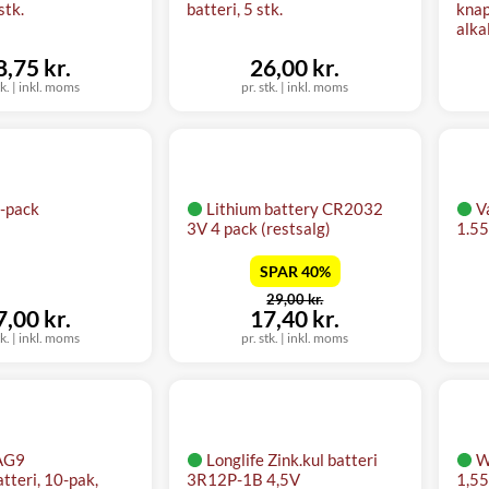
stk.
batteri, 5 stk.
knap
alka
8,75 kr.
26,00 kr.
tk.
|
inkl. moms
pr. stk.
|
inkl. moms
-pack
Lithium battery CR2032
V
3V 4 pack (restsalg)
1.55
SPAR 40%
før
29,00 kr.
nu
7,00 kr.
17,40 kr.
tk.
|
inkl. moms
pr. stk.
|
inkl. moms
AG9
Longlife Zink.kul batteri
W
tteri, 10-pak,
3R12P-1B 4,5V
1,5