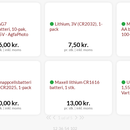
AG7
Lithium, 3V (CR2032), 1-
M
tteri, 10-pak,
pack
AA b
,5V - AgfaPhoto
100
6,00 kr.
7,50 kr.
tk.
|
inkl. moms
pr. stk.
|
inkl. moms
nappcellsbatteri
Maxell lithium CR1616
U
, CR2025, 1-pack
batteri, 1 stk.
1,55
Vart
0,00 kr.
13,00 kr.
tk.
|
inkl. moms
pr. stk.
|
inkl. moms
1
Side
ud af 5
12
36
54
102