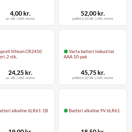
4,00 kr.
52,00 kr.
pr. stk.
|
inkl. moms
pakke á 10 stk.
|
inkl. moms
apcell lithium CR2450
Varta batteri Industrial
ri, 2 stk.
AAA 10-pak
24,25 kr.
45,75 kr.
pr. stk.
|
inkl. moms
pakke á 10 stk.
|
inkl. moms
atteri alkaline 6LR61-1B
Batteri alkaline 9V 6LR61
19,00 kr.
18,50 kr.