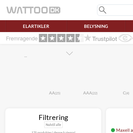
Mangler chatten?
Ret samtykke!
ELARTIKLER
BELYSNING
Fremragende
…
AA
AAA
C
(25)
(22)
(4)
Filtrering
Nulstil alle
Maxell 
175 produkter i denne kategori