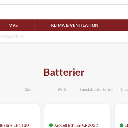
VVS
KLIMA & VENTILATION
Batterier
D
9V
Specialbatterier
Knap
(2)
(3)
(60)
alkaline LR1130
Japcell lithium CR2032
L