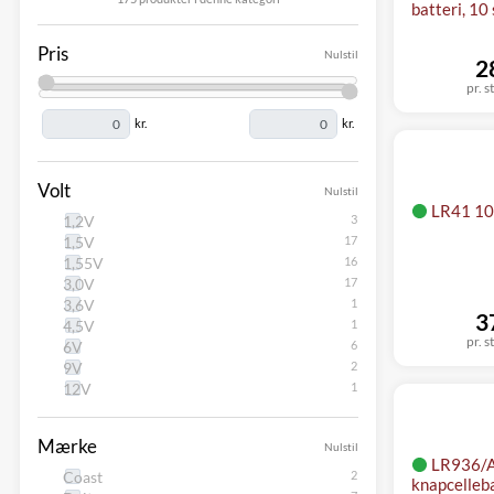
batteri, 10 
Pris
Nulstil
2
pr. s
kr.
kr.
Volt
Nulstil
LR41 10
1,2V
1,5V
1,55V
3,0V
3,6V
3
4,5V
pr. s
6V
9V
12V
Mærke
Nulstil
LR936/
Coast
knapcelleba