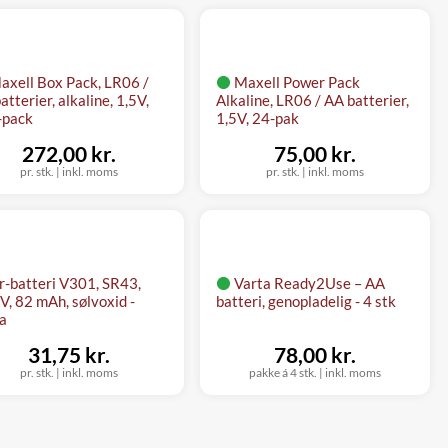
axell Box Pack, LR06 /
Maxell Power Pack
atterier, alkaline, 1,5V,
Alkaline, LR06 / AA batterier,
-pack
1,5V, 24-pak
272,00 kr.
75,00 kr.
pr. stk.
|
inkl. moms
pr. stk.
|
inkl. moms
r-batteri V301, SR43,
Varta Ready2Use – AA
V, 82 mAh, sølvoxid -
batteri, genopladelig - 4 stk
a
31,75 kr.
78,00 kr.
pr. stk.
|
inkl. moms
pakke á 4 stk.
|
inkl. moms