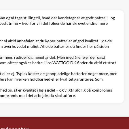
n også tage stilling til, hvad der kendetegner et godt batteri – og
 beslutning – hvorfor vi i det følgende har skrevet endnu mere
r vi altid anbefaler, at du køber batterier af god kvalitet – da de
om overhovedet muligt. Alle de batterier du finder her på siden
tjeninger, radioer og meget andet. Men med årene er der også
e som oftest også er bedre. Hos WATTOO.DK finder du altid et stort
gt eller ej. Typisk koster de genopladelige batterier noget mere, men
ellers kan hverken holdbarhed eller kvalitet garanteres. Som
 med os, så er kvalitet i højsædet – og vi går aldrig på kompromis
å kompromis med det arbejde, du skal udføre.