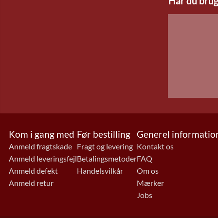
Har du brug
Kom i gang med
Før bestilling
Generel informatio
Anmeld fragtskade
Fragt og levering
Kontakt os
Anmeld leveringsfejl
Betalingsmetoder
FAQ
Anmeld defekt
Handelsvilkår
Om os
Anmeld retur
Mærker
Jobs