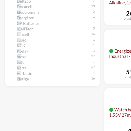
Deltaco
Alkaline, 1
Duracell
2
Electromem
Energizer
pr. s
GP Batteries
iCellTech
Japcell
Jupio
KGK
Energize
Kodak
Industrial 
maxell
Saft
Varta
5
Verbatim
pr. s
Øvrige
Watch ba
1,55V 27m
4