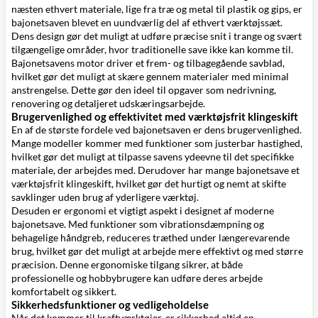
næsten ethvert materiale, lige fra træ og metal til plastik og gips, er
bajonetsaven blevet en uundværlig del af ethvert værktøjssæt.
Dens design gør det muligt at udføre præcise snit i trange og svært
tilgængelige områder, hvor traditionelle save ikke kan komme til.
Bajonetsavens motor driver et frem- og tilbagegående savblad,
hvilket gør det muligt at skære gennem materialer med minimal
anstrengelse. Dette gør den ideel til opgaver som nedrivning,
renovering og detaljeret udskæringsarbejde.
Brugervenlighed og effektivitet med værktøjsfrit klingeskift
En af de største fordele ved bajonetsaven er dens brugervenlighed.
Mange modeller kommer med funktioner som justerbar hastighed,
hvilket gør det muligt at tilpasse savens ydeevne til det specifikke
materiale, der arbejdes med. Derudover har mange bajonetsave et
værktøjsfrit klingeskift, hvilket gør det hurtigt og nemt at skifte
savklinger uden brug af yderligere værktøj.
Desuden er ergonomi et vigtigt aspekt i designet af moderne
bajonetsave. Med funktioner som vibrationsdæmpning og
behagelige håndgreb, reduceres træthed under længerevarende
brug, hvilket gør det muligt at arbejde mere effektivt og med større
præcision. Denne ergonomiske tilgang sikrer, at både
professionelle og hobbybrugere kan udføre deres arbejde
komfortabelt og sikkert.
Sikkerhedsfunktioner og vedligeholdelse
Når det kommer til kraftværktøjer, er sikkerhed altid en