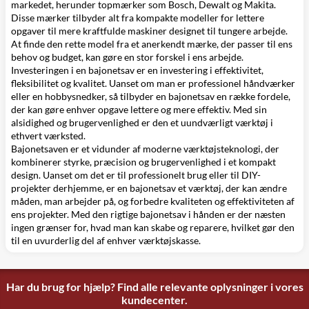
markedet, herunder topmærker som Bosch, Dewalt og Makita.
Disse mærker tilbyder alt fra kompakte modeller for lettere
opgaver til mere kraftfulde maskiner designet til tungere arbejde.
At finde den rette model fra et anerkendt mærke, der passer til ens
behov og budget, kan gøre en stor forskel i ens arbejde.
Investeringen i en bajonetsav er en investering i effektivitet,
fleksibilitet og kvalitet. Uanset om man er professionel håndværker
eller en hobbysnedker, så tilbyder en bajonetsav en række fordele,
der kan gøre enhver opgave lettere og mere effektiv. Med sin
alsidighed og brugervenlighed er den et uundværligt værktøj i
ethvert værksted.
Bajonetsaven er et vidunder af moderne værktøjsteknologi, der
kombinerer styrke, præcision og brugervenlighed i et kompakt
design. Uanset om det er til professionelt brug eller til DIY-
projekter derhjemme, er en bajonetsav et værktøj, der kan ændre
måden, man arbejder på, og forbedre kvaliteten og effektiviteten af
ens projekter. Med den rigtige bajonetsav i hånden er der næsten
ingen grænser for, hvad man kan skabe og reparere, hvilket gør den
til en uvurderlig del af enhver værktøjskasse.
Har du brug for hjælp? Find alle relevante oplysninger i vores
kundecenter.