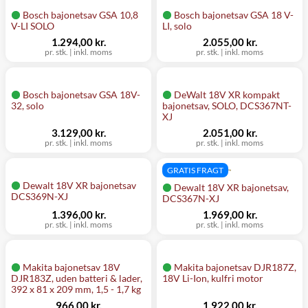
Bosch bajonetsav GSA 10,8
Bosch bajonetsav GSA 18 V-
V-LI SOLO
LI, solo
1.294,00 kr.
2.055,00 kr.
pr. stk.
|
inkl. moms
pr. stk.
|
inkl. moms
Bosch bajonetsav GSA 18V-
DeWalt 18V XR kompakt
32, solo
bajonetsav, SOLO, DCS367NT-
XJ
3.129,00 kr.
2.051,00 kr.
pr. stk.
|
inkl. moms
pr. stk.
|
inkl. moms
GRATIS FRAGT
Dewalt 18V XR bajonetsav
Dewalt 18V XR bajonetsav,
DCS369N-XJ
DCS367N-XJ
1.396,00 kr.
1.969,00 kr.
pr. stk.
|
inkl. moms
pr. stk.
|
inkl. moms
Makita bajonetsav 18V
Makita bajonetsav DJR187Z,
DJR183Z, uden batteri & lader,
18V Li-Ion, kulfri motor
392 x 81 x 209 mm, 1,5 - 1,7 kg
966,00 kr.
1.922,00 kr.