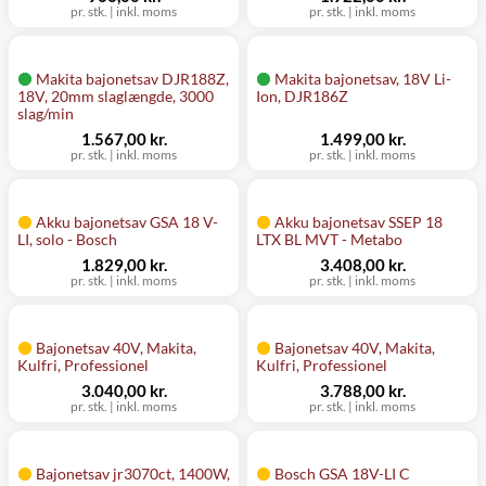
pr. stk.
|
inkl. moms
pr. stk.
|
inkl. moms
Makita bajonetsav DJR188Z,
Makita bajonetsav, 18V Li-
18V, 20mm slaglængde, 3000
Ion, DJR186Z
slag/min
1.567,00 kr.
1.499,00 kr.
pr. stk.
|
inkl. moms
pr. stk.
|
inkl. moms
Akku bajonetsav GSA 18 V-
Akku bajonetsav SSEP 18
LI, solo - Bosch
LTX BL MVT - Metabo
1.829,00 kr.
3.408,00 kr.
pr. stk.
|
inkl. moms
pr. stk.
|
inkl. moms
Bajonetsav 40V, Makita,
Bajonetsav 40V, Makita,
Kulfri, Professionel
Kulfri, Professionel
3.040,00 kr.
3.788,00 kr.
pr. stk.
|
inkl. moms
pr. stk.
|
inkl. moms
Bajonetsav jr3070ct, 1400W,
Bosch GSA 18V-LI C