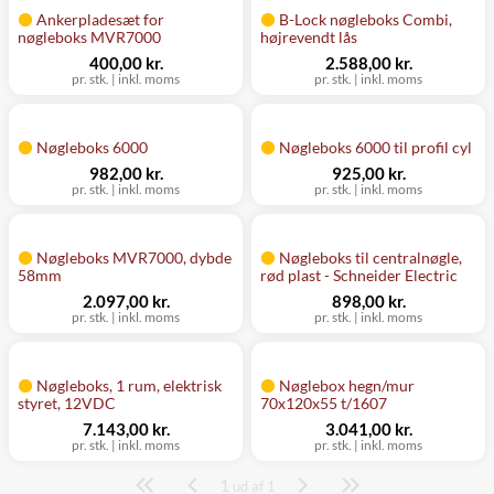
Ankerpladesæt for
B-Lock nøgleboks Combi,
nøgleboks MVR7000
højrevendt lås
400,00 kr.
2.588,00 kr.
pr. stk.
|
inkl. moms
pr. stk.
|
inkl. moms
Nøgleboks 6000
Nøgleboks 6000 til profil cyl
982,00 kr.
925,00 kr.
pr. stk.
|
inkl. moms
pr. stk.
|
inkl. moms
Nøgleboks MVR7000, dybde
Nøgleboks til centralnøgle,
58mm
rød plast - Schneider Electric
2.097,00 kr.
898,00 kr.
pr. stk.
|
inkl. moms
pr. stk.
|
inkl. moms
Nøgleboks, 1 rum, elektrisk
Nøglebox hegn/mur
styret, 12VDC
70x120x55 t/1607
7.143,00 kr.
3.041,00 kr.
pr. stk.
|
inkl. moms
pr. stk.
|
inkl. moms
1
Side
ud af 1