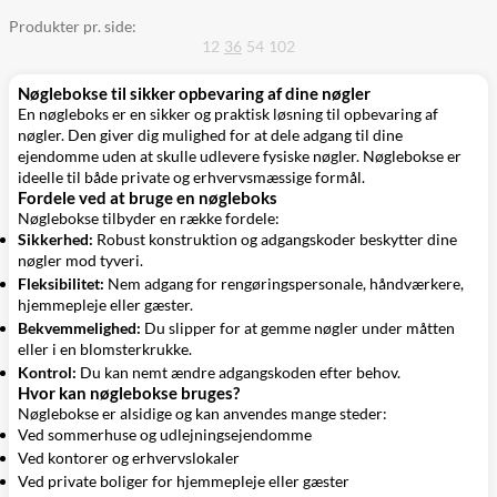
Produkter pr. side:
12
36
54
102
Nøglebokse til sikker opbevaring af dine nøgler
En nøgleboks er en sikker og praktisk løsning til opbevaring af
nøgler. Den giver dig mulighed for at dele adgang til dine
ejendomme uden at skulle udlevere fysiske nøgler. Nøglebokse er
ideelle til både private og erhvervsmæssige formål.
Fordele ved at bruge en nøgleboks
Nøglebokse tilbyder en række fordele:
Sikkerhed:
Robust konstruktion og adgangskoder beskytter dine
nøgler mod tyveri.
Fleksibilitet:
Nem adgang for rengøringspersonale, håndværkere,
hjemmepleje eller gæster.
Bekvemmelighed:
Du slipper for at gemme nøgler under måtten
eller i en blomsterkrukke.
Kontrol:
Du kan nemt ændre adgangskoden efter behov.
Hvor kan nøglebokse bruges?
Nøglebokse er alsidige og kan anvendes mange steder:
Ved sommerhuse og udlejningsejendomme
Ved kontorer og erhvervslokaler
Ved private boliger for hjemmepleje eller gæster