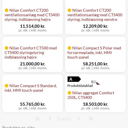
Nilan Comfort CT200
Nilan Comfort CT200
ventilationsanlæg med CTS400
ventilationsanlæg med CTS400
styring, indblæsning højre
styring, indblæsning venstre
11.514,00 kr.
12.209,00 kr.
pr. stk.
|
inkl. moms
pr. stk.
|
inkl. moms
Nilan Comfort CT500 med
Nilan Compact S Polar med
CTS400 styringstyring
forvarmeplade, inkl. HMI
indblæsning højre
touch-panel
21.000,00 kr.
58.251,00 kr.
pr. stk.
|
inkl. moms
pr. stk.
|
inkl. moms
Nilan Compact S Standard,
Produktdatablad
inkl. HMI touch-panel
Nilan aggregat Comfort
350L, CTS400
55.765,00 kr.
18.503,00 kr.
pr. stk.
|
inkl. moms
pr. stk.
|
inkl. moms
1
Side
ud af 2
Produkter pr. side: