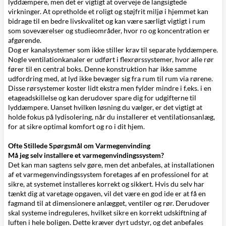
lyddæmpere, men det er vigtigt at overveje de langsigtede
virkninger. At opretholde et roligt og støjfrit miljø i hjemmet kan
bidrage til en bedre livskvalitet og kan være særligt vigtigt i rum
som soveværelser og studieområder, hvor ro og koncentration er
afgørende.
Dog er kanalsystemer som ikke stiller krav til separate lyddæmpere.
Nogle ventilationkanaler er udført i flexrørssystemer, hvor alle rør
fører til en central boks. Denne konstruktion har ikke samme
udfordring med, at lyd ikke bevæger sig fra rum til rum via rørene.
Disse rørsystemer koster lidt ekstra men fylder mindre i f.eks. i en
etageadskillelse og kan derudover spare dig for udgifterne til
lyddæmpere. Uanset hvilken løsning du vælger, er det vigtigt at
holde fokus på lydisolering, når du installerer et ventilationsanlæg,
for at sikre optimal komfort og ro i dit hjem.
Ofte Stillede Spørgsmål om Varmegenvinding
Må jeg selv installere et varmegenvindingssystem?
Det kan man sagtens selv gøre, men det anbefales, at installationen
af et varmegenvindingssystem foretages af en professionel for at
sikre, at systemet installeres korrekt og sikkert. Hvis du selv har
tænkt dig at varetage opgaven, vil det være en god ide er at få en
fagmand til at dimensionere anlægget, ventiler og rør. Derudover
skal systeme indreguleres, hvilket sikre en korrekt udskiftning af
luften i hele boligen. Dette kræver dyrt udstyr, og det anbefales