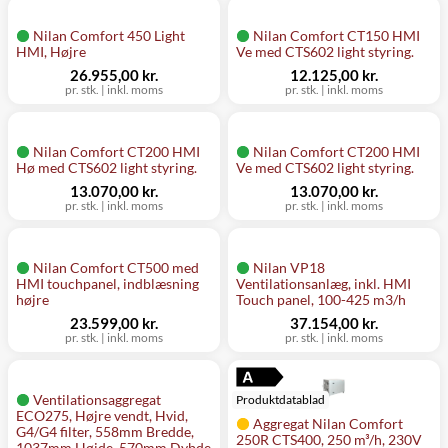
Nilan Comfort 450 Light
Nilan Comfort CT150 HMI
HMI, Højre
Ve med CTS602 light styring.
26.955,00 kr.
12.125,00 kr.
pr. stk.
|
inkl. moms
pr. stk.
|
inkl. moms
Nilan Comfort CT200 HMI
Nilan Comfort CT200 HMI
Hø med CTS602 light styring.
Ve med CTS602 light styring.
13.070,00 kr.
13.070,00 kr.
pr. stk.
|
inkl. moms
pr. stk.
|
inkl. moms
Nilan Comfort CT500 med
Nilan VP18
HMI touchpanel, indblæsning
Ventilationsanlæg, inkl. HMI
højre
Touch panel, 100-425 m3/h
23.599,00 kr.
37.154,00 kr.
pr. stk.
|
inkl. moms
pr. stk.
|
inkl. moms
Ventilationsaggregat
Produktdatablad
ECO275, Højre vendt, Hvid,
Aggregat Nilan Comfort
G4/G4 filter, 558mm Bredde,
250R CTS400, 250 m³/h, 230V
1037mm Højde, 570mm Dybde