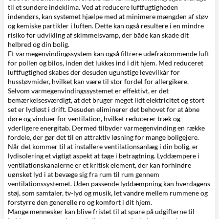
til et sundere indeklima. Ved at reducere luftfugtigheden
indendørs, kan systemet hjælpe med at minimere mængden af støv
og kemiske partikler i luften. Dette kan også resultere i en mindre
risiko for udvikling af skimmelsvamp, der både kan skade dit
helbred og din bolig.
Et varmegenvindingssystem kan også filtrere udefrakommende luft
for pollen og bilos, inden det lukkes ind i dit hjem. Med reduceret
luftfugtighed skabes der desuden ugunstige levevilkår for
husstøvmider, hvilket kan være til stor fordel for allergikere.
Selvom varmegenvindingssystemet er effektivt, er det
bemærkelsesværdigt, at det bruger meget lidt elektricitet og stort
set er lydløst i drift. Desuden eliminerer det behovet for at åbne
døre og vinduer for ventilation, hvilket reducerer træk og
yderligere energitab. Dermed tilbyder varmegenvinding en række
fordele, der gør det til en attraktiv løsning for mange boligejere.
Når det kommer til at installere ventilationsanlæg i din bolig, er
lydisolering et vigtigt aspekt at tage i betragtning. Lyddæmpere i
ventilationskanalerne er et kritisk element, der kan forhindre
uønsket lyd i at bevæge sig fra rum til rum gennem
ventilationssystemet. Uden passende lyddæmpning kan hverdagens
støj, som samtaler, tv-lyd og musik, let vandre mellem rummene og
forstyrre den generelle ro og komfort i dit hjem.
Mange mennesker kan blive fristet til at spare på udgifterne til