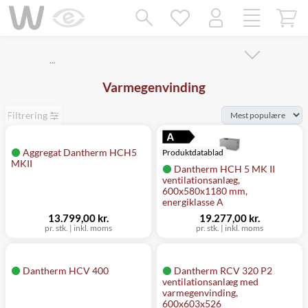
Mangler chatten?
Ret samtykke!
…
Varmegenvinding
Filtrering
Aggregat Dantherm HCH5
Produktdatablad
MKII
Dantherm HCH 5 MK II
ventilationsanlæg,
600x580x1180 mm,
energiklasse A
13.799,00 kr.
19.277,00 kr.
pr. stk.
|
inkl. moms
pr. stk.
|
inkl. moms
Dantherm HCV 400
Dantherm RCV 320 P2
ventilationsanlæg med
varmegenvinding,
600x603x526