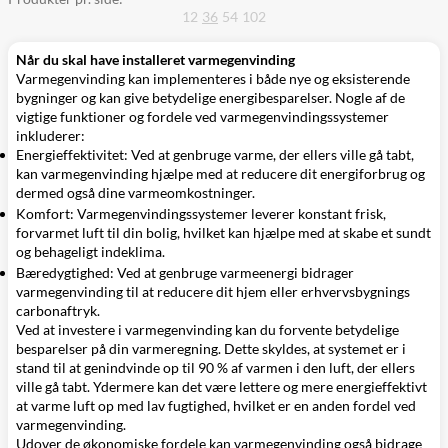
12
36
54
102
Når du skal have installeret varmegenvinding
Varmegenvinding kan implementeres i både nye og eksisterende
bygninger og kan give betydelige energibesparelser. Nogle af de
vigtige funktioner og fordele ved varmegenvindingssystemer
inkluderer:
Energieffektivitet: Ved at genbruge varme, der ellers ville gå tabt,
kan varmegenvinding hjælpe med at reducere dit energiforbrug og
dermed også dine varmeomkostninger.
Komfort: Varmegenvindingssystemer leverer konstant frisk,
forvarmet luft til din bolig, hvilket kan hjælpe med at skabe et sundt
og behageligt indeklima.
Bæredygtighed: Ved at genbruge varmeenergi bidrager
varmegenvinding til at reducere dit hjem eller erhvervsbygnings
carbonaftryk.
Ved at investere i varmegenvinding kan du forvente betydelige
besparelser på din varmeregning. Dette skyldes, at systemet er i
stand til at genindvinde op til 90 % af varmen i den luft, der ellers
ville gå tabt. Ydermere kan det være lettere og mere energieffektivt
at varme luft op med lav fugtighed, hvilket er en anden fordel ved
varmegenvinding.
Udover de økonomiske fordele kan varmegenvinding også bidrage