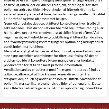
Filteret på et varmegenvindingssystem spiller en afgørende rolle i
at sikre, at luften, der cirkulerer i dit hjem, er ren og fri for støv,
pollen og andre partikler. Hyppigheden af filterudskiftning kan
variere baseret på flere faktorer, herunder den generelle luftkvalitet
i dit område og hvor ofte systemet bruges.
Generelt anbefales det dog, at filteret kontrolleres hver tredje til
seks måneder. Hvis du bor i et område med høj luftforurening eller
har husdyr, kan det være nødvendigt at skifte filteret oftere. Ved
regelmæssig vedligeholdelse og udskiftning af filteret kan du sikre,
at dit varmegenvindingssystem fungerer optimalt og bidrager til et
sundt indeklima i dit hjem.
Men det er vigtigt at bemærke, at hver model og mærke kan have
sine egne specifikke anbefalinger for filterudskiftning. Så det er
altid en god idé at konsultere brugermanualen eller kontakte
producenten for at få den mest præcise information.
Ventilationsanlæg er udstyret med filtre som monteres på ind og
udtag, og afhængigt af filterklassen renser disse luften fra
støvpartikler, pollen og andet skidt som er i luften. Anvendelse af
pollenfiltre er særligt relevant hvis du lider af pollenalergi. Dette
kan såldedes nedsætte generne, når man opholder sig indenddøre.
Har du brug for hjælp? Find alle relevante oplysninger i vores