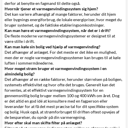
derfor at benytte en fagmand til dette også.
Hvornår tjener et varmegenvindingssystem sig hjem?
Det kan variere afhængigt af mange faktorer, herunder dit hjem
eller bygnings energiforbrug, de lokale energipriser, hvor meget du
bruger systemet, og de faktiske etableringsomkostninger.
Kan man høre et varmegenvindingssystem, når det er i drift?
De fleste moderne varmegenvindingssystemer er designet til at
være stille i drift.
Kan man køle sin bolig ved hjælp af varmegenvinding?
Det afhænger af anlæget. For det meste er det ikke en mulighed,
men der er nogle varmegenvindingssystemer kan bruges til at køle
luften i sommermånederne.
Hvor meget strøm bruger et varmegenvindingssystem i en
almindelig bolig?
Det afhænger af en række faktorer, herunder størrelsen på boligen,
systemets effektivitet og hvor ofte det bruges. Generelt kan det
forventes, at et effektivt varmegenvindingssystem for en
gennemsnitlig bolig bruger mellem 100 og 400 kWh om året. Dog
er det altid en god idé at konsultere med en fagperson eller
leverandør for at få det mest præcise tal for dit specifikke system
og bolig. Husk også, at strømforbruget til driften oftest opvejes af
de besparelser, du opnår på din varmeregning.
Hvor efter skal man skifte filter på anlæget?