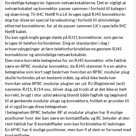
forskellige kategorier ligesom netværkskablerne. Det er vigtigt at
netværkskabel og konnektor passer sammen i forhold til kategori
og skærming. Til
IHC Net®
fra LK bruges også RJ45 konnektorer,
dog har disse en special farvekodning i forhold til almindelige
ethernet konnektorer, for at de passer sammen LK's specielle IHC
Net® kabel.
Du kan også nogle gange støde på RJ11 konnektorer, som gerne
bruges til telefon forbindelser. Dog er standarden i dag i
erhvervsbygninger at føre telefonforbindelserne gennem RJ45
konnektorer og almindelige netværkskabler.
Den mere korrekte betegnelse for en RJ45 konnektor ville faktisk
være en 8P8C modular konnektor, da RJ45 stammer fra en ældre
betegnelse som kort sagt beskriver hvordan en 8P8C modular plug
skulle forbindes på en bestemt måde, og altså ikke beskriver
hvordan selve 8P8C modular plug'en ser ud. RJ (Registered Jack)
navnene, RJ11, RJ14 osv., bliver dog, på trods af at det ikke er helt
korrekt, brugt i stor udstrækning blandt både fagfolk og lægmand
til at genkende modular plugs og konnektore, hvilket er grunden til
at vi også bruge disse betegnelser.
I betegnelsen 8P8C betyder 8P at modular plug'en har 8 mulige
positioner hvor der kan være en kontaktflade, og 8C betyder at den
rent faktisk har 8 kontaktflader som kan forbindelse til ledninger.
En 6P4C har 6 mulige positioner, men kun 4 af dem er forsynet med
kontaktflader.