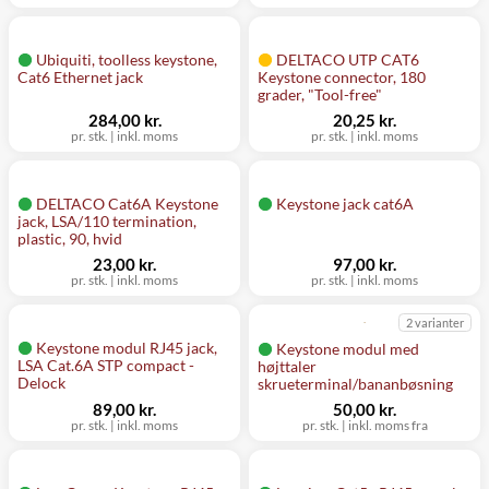
Ubiquiti, toolless keystone,
DELTACO UTP CAT6
Cat6 Ethernet jack
Keystone connector, 180
grader, "Tool-free"
284,00 kr.
20,25 kr.
pr. stk.
|
inkl. moms
pr. stk.
|
inkl. moms
DELTACO Cat6A Keystone
Keystone jack cat6A
jack, LSA/110 termination,
plastic, 90, hvid
23,00 kr.
97,00 kr.
pr. stk.
|
inkl. moms
pr. stk.
|
inkl. moms
2 varianter
Keystone modul RJ45 jack,
Keystone modul med
LSA Cat.6A STP compact -
højttaler
Delock
skrueterminal/bananbøsning
89,00 kr.
50,00 kr.
pr. stk.
|
inkl. moms
pr. stk.
|
inkl. moms fra