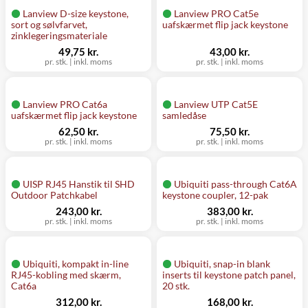
Lanview D-size keystone,
Lanview PRO Cat5e
sort og sølvfarvet,
uafskærmet flip jack keystone
zinklegeringsmateriale
49,75 kr.
43,00 kr.
pr. stk.
|
inkl. moms
pr. stk.
|
inkl. moms
Lanview PRO Cat6a
Lanview UTP Cat5E
uafskærmet flip jack keystone
samledåse
62,50 kr.
75,50 kr.
pr. stk.
|
inkl. moms
pr. stk.
|
inkl. moms
UISP RJ45 Hanstik til SHD
Ubiquiti pass-through Cat6A
Outdoor Patchkabel
keystone coupler, 12-pak
243,00 kr.
383,00 kr.
pr. stk.
|
inkl. moms
pr. stk.
|
inkl. moms
Ubiquiti, kompakt in-line
Ubiquiti, snap-in blank
RJ45-kobling med skærm,
inserts til keystone patch panel,
Cat6a
20 stk.
312,00 kr.
168,00 kr.