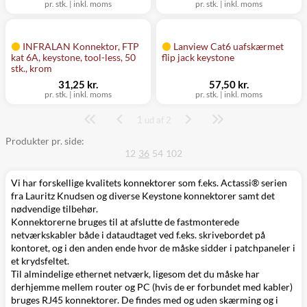
pr. stk.
|
inkl. moms
pr. stk.
|
inkl. moms
INFRALAN Konnektor, FTP
Lanview Cat6 uafskærmet
kat 6A, keystone, tool-less, 50
flip jack keystone
stk., krom
31,25 kr.
57,50 kr.
pr. stk.
|
inkl. moms
pr. stk.
|
inkl. moms
1
Side
ud af 2
Produkter pr. side:
12
36
54
102
Vi har forskellige kvalitets konnektorer som f.eks. Actassi® serien
fra Lauritz Knudsen og diverse Keystone konnektorer samt det
nødvendige tilbehør.
Konnektorerne bruges til at afslutte de fastmonterede
netværkskabler både i dataudtaget ved f.eks. skrivebordet på
kontoret, og i den anden ende hvor de måske sidder i patchpaneler i
et krydsfeltet.
Til almindelige ethernet netværk, ligesom det du måske har
derhjemme mellem router og PC (hvis de er forbundet med kabler)
bruges RJ45 konnektorer. De findes med og uden skærming og i