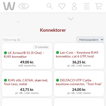
Mangler chatten?
Ret samtykke!
…
Konnektorer
Filtrering
17 varianter
Lan-Com – Keystone RJ45
LK Actassi® S1 (S-One) –
konnektor, cat 6 UTP, hvid
RJ45 konnektor
49,00 kr.
36,25 kr.
inkl. moms fra
pr. stk.
|
inkl. moms
RJ45 stik, CAT6A, skærmet,
DELTACO UTP Cat6a
Tool-Less, metal
keystone connector, "Tool-free"
43,75 kr.
24,00 kr.
pr. stk.
|
inkl. moms
pr. stk.
|
inkl. moms