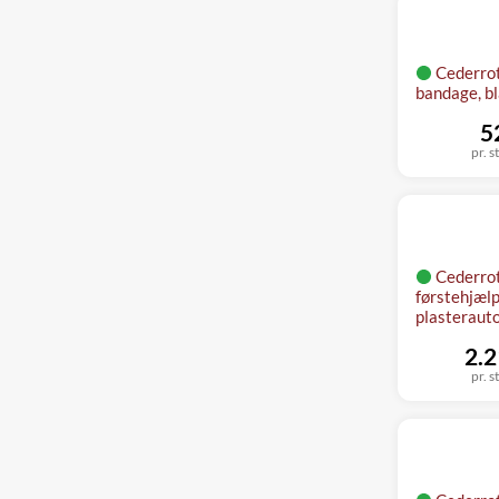
Cederro
bandage, b
5
pr. s
Cederro
førstehjæl
plasteraut
2.2
pr. s