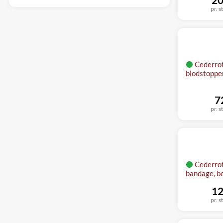
pr. s
Cederrot
blodstoppe
7
pr. s
Cederro
bandage, b
12
pr. s