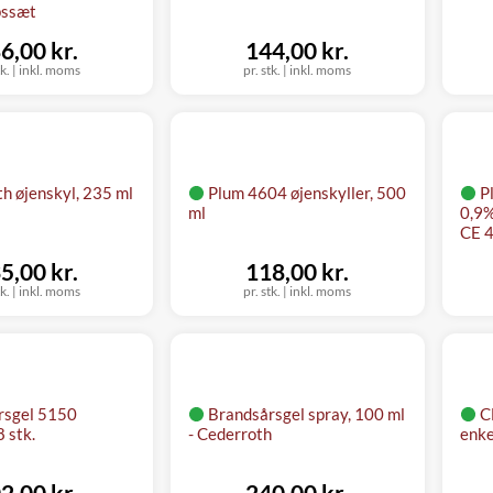
pssæt
6,00 kr.
144,00 kr.
tk.
|
inkl. moms
pr. stk.
|
inkl. moms
h øjenskyl, 235 ml
Plum 4604 øjenskyller, 500
P
ml
0,9%
CE 
5,00 kr.
118,00 kr.
tk.
|
inkl. moms
pr. stk.
|
inkl. moms
rsgel 5150
Brandsårsgel spray, 100 ml
C
8 stk.
- Cederroth
enke
2,00 kr.
240,00 kr.