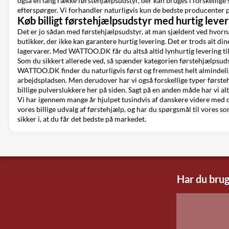
også en lang række førstehjælpsudstyr, der kan bruges i forskellige
efterspørger. Vi forhandler naturligvis kun de bedste producenter på 
Køb billigt førstehjælpsudstyr med hurtig lever
Det er jo sådan med førstehjælpsudstyr, at man sjældent ved hvornår
butikker, der ikke kan garantere hurtig levering. Det er trods alt din
lagervarer. Med WATTOO.DK får du altså altid lynhurtig levering til e
Som du sikkert allerede ved, så spænder kategorien førstehjælpsudst
WATTOO.DK finder du naturligvis først og fremmest helt almindeligt 
arbejdspladsen. Men derudover har vi også forskellige typer førstehjæ
billige pulverslukkere her på siden. Sagt på en anden måde har vi al
Vi har igennem mange år hjulpet tusindvis af danskere videre med d
vores billige udvalg af førstehjælp, og har du spørgsmål til vores so
sikker i, at du får det bedste på markedet.
Har du brug