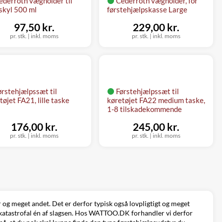
ederroth vægholder til
Cederroth vægholder, for
skyl 500 ml
førstehjælpskasse Large
97,50 kr.
229,00 kr.
pr. stk.
|
inkl. moms
pr. stk.
|
inkl. moms
ørstehjælpssæt til
Førstehjælpssæt til
tøjet FA21, lille taske
køretøjet FA22 medium taske,
1-8 tilskadekommende
176,00 kr.
245,00 kr.
pr. stk.
|
inkl. moms
pr. stk.
|
inkl. moms
 og meget andet. Det er derfor typisk også lovpligtigt og meget
en katastrofal én af slagsen. Hos WATTOO.DK forhandler vi derfor