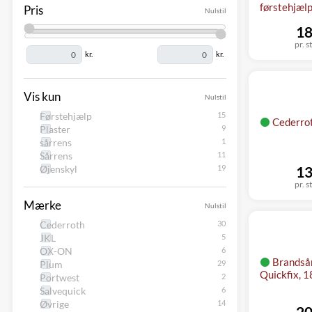
førstehjæl
Pris
Nulstil
18
pr. s
kr.
kr.
Vis kun
Nulstil
Førstehjælp
Cederrot
Plaster
sårrens
Sårrens
Øjenskyl
13
pr. s
Mærke
Nulstil
Cederroth
JKL
OX-ON
Brandså
Plum
Quickfix, 1
Portwest
Salvequick
Øvrige
20