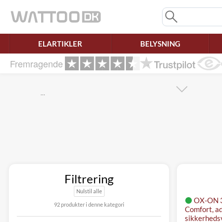
Mangler chatten?
Ret samtykke!
ELARTIKLER
BELYSNING
Fremragende
…
Filtrering
Nulstil alle
OX-ON 3 
92 produkter i denne kategori
Comfort, a
sikkerheds