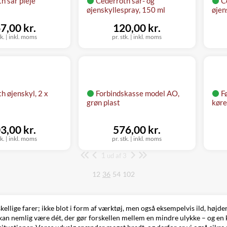
h sår pleje
Cederroth sår- og
C
øjenskyllespray, 150 ml
øjen
7,00 kr.
120,00 kr.
tk.
|
inkl. moms
pr. stk.
|
inkl. moms
h øjenskyl, 2 x
Forbindskasse model AO,
F
grøn plast
køre
3,00 kr.
576,00 kr.
tk.
|
inkl. moms
pr. stk.
|
inkl. moms
1
Side
ud af 3
12
36
54
102
llige farer; ikke blot i form af værktøj, men også eksempelvis ild, højder
et kan nemlig være dét, der gør forskellen mellem en mindre ulykke – og 