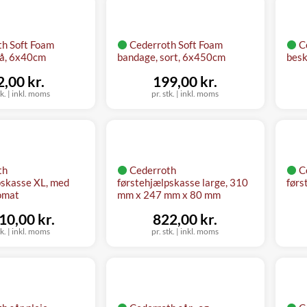
th Soft Foam
Cederroth Soft Foam
C
lå, 6x40cm
bandage, sort, 6x450cm
besk
2,00 kr.
199,00 kr.
tk.
|
inkl. moms
pr. stk.
|
inkl. moms
th
Cederroth
C
pskasse XL, med
førstehjælpskasse large, 310
førs
omat
mm x 247 mm x 80 mm
10,00 kr.
822,00 kr.
tk.
|
inkl. moms
pr. stk.
|
inkl. moms