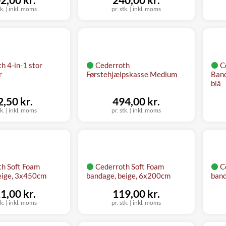
tk.
|
inkl. moms
pr. stk.
|
inkl. moms
h 4-in-1 stor
Cederroth
C
r
Førstehjælpskasse Medium
Band
blå
2,50 kr.
494,00 kr.
tk.
|
inkl. moms
pr. stk.
|
inkl. moms
th Soft Foam
Cederroth Soft Foam
C
eige, 3x450cm
bandage, beige, 6x200cm
band
1,00 kr.
119,00 kr.
tk.
|
inkl. moms
pr. stk.
|
inkl. moms