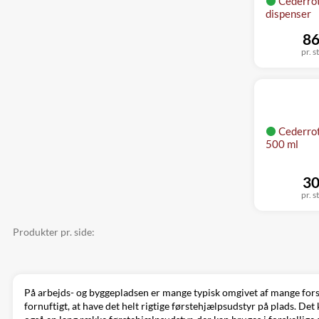
Cederrot
dispenser
86
pr. s
Cederrot
500 ml
30
pr. s
Produkter pr. side:
På arbejds- og byggepladsen er mange typisk omgivet af mange forske
fornuftigt, at have det helt rigtige førstehjælpsudstyr på plads. D