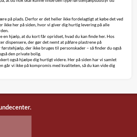
 på, at du nok skal kunne finde den type førstehjælpsudstyr du
e på plads. Derfor er det heller ikke fordelagtigt at købe det ved
 ikke her på siden, hvor vi giver dig hurtig levering på alle
rden.
 en hjælp, at du kort får opridset, hvad du kan finde her. Hos
er dispensere, der gør det nemt at påføre plastrene på
r førstehjælp, der ikke bruges til personskader – så finder du også
også den private bolig.
ikkert også hjælpe dig hurtigt videre. Her på siden har vi samlet
iden går vi ikke på kompromis med kvaliteten, så du kan vide dig
kundecenter.