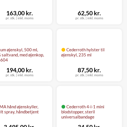
163,00 kr.
62,50 kr.
pr. stk.
|
inkl. moms
pr. stk.
|
inkl. moms
lum øjenskyl, 500 ml,
Cederroth hylster til
 saltvand, med øjenkop,
øjenskyl, 235 ml
4604
194,00 kr.
87,50 kr.
pr. stk.
|
inkl. moms
pr. stk.
|
inkl. moms
MA hånd øjenskyller,
Cederroth 4-i-1 mini
lt spray, håndbetjent
blodstopper, steril
universalbandage
3.495,00 kr.
34,50 kr.