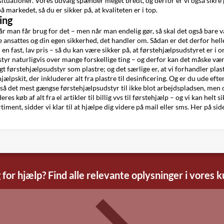
 situationer. Vores udvalg spænder meget bredt, og derfor er vi også sikre
markedet, så du er sikker på, at kvaliteten er i top.
ing
 man får brug for det – men når man endelig gør, så skal det også bare vær
e ansattes og din egen sikkerhed, det handler om. Sådan er det derfor heller
n fast, lav pris – så du kan være sikker på, at førstehjælpsudstyret er i o
yr naturligvis over mange forskellige ting – og derfor kan det måske være
førstehjælpsudstyr som plastre; og det særlige er, at vi forhandler plast
lpskit, der inkluderer alt fra plastre til desinficering. Og er du ude efte
tså det mest gængse førstehjælpsudstyr til ikke blot arbejdspladsen, men 
eres køb af alt fra
el artikler
til
billig vvs
til førstehjælp – og vi kan helt s
rtiment, sidder vi klar til at hjælpe dig videre på mail eller sms. Her på s
 for hjælp? Find alle relevante oplysninger i vores 