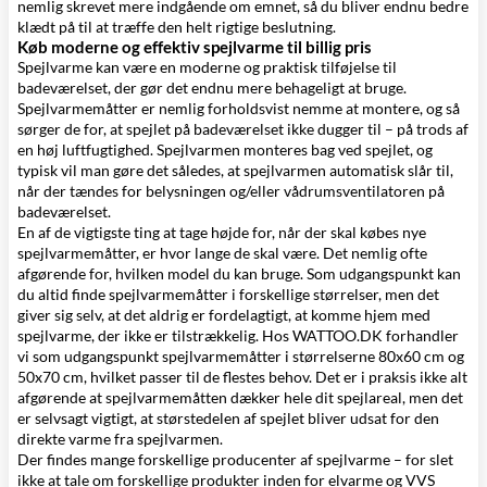
nemlig skrevet mere indgående om emnet, så du bliver endnu bedre
klædt på til at træffe den helt rigtige beslutning.
Køb moderne og effektiv spejlvarme til billig pris
Spejlvarme kan være en moderne og praktisk tilføjelse til
badeværelset, der gør det endnu mere behageligt at bruge.
Spejlvarmemåtter er nemlig forholdsvist nemme at montere, og så
sørger de for, at spejlet på badeværelset ikke dugger til – på trods af
en høj luftfugtighed. Spejlvarmen monteres bag ved spejlet, og
typisk vil man gøre det således, at spejlvarmen automatisk slår til,
når der tændes for
belysningen
og/eller
vådrumsventilatoren
på
badeværelset.
En af de vigtigste ting at tage højde for, når der skal købes nye
spejlvarmemåtter, er hvor lange de skal være. Det nemlig ofte
afgørende for, hvilken model du kan bruge. Som udgangspunkt kan
du altid finde spejlvarmemåtter i forskellige størrelser, men det
giver sig selv, at det aldrig er fordelagtigt, at komme hjem med
spejlvarme, der ikke er tilstrækkelig. Hos WATTOO.DK forhandler
vi som udgangspunkt spejlvarmemåtter i størrelserne 80x60 cm og
50x70 cm, hvilket passer til de flestes behov. Det er i praksis ikke alt
afgørende at spejlvarmemåtten dækker hele dit spejlareal, men det
er selvsagt vigtigt, at størstedelen af spejlet bliver udsat for den
direkte varme fra spejlvarmen.
Der findes mange forskellige producenter af spejlvarme – for slet
ikke at tale om forskellige produkter inden for
elvarme
og
VVS