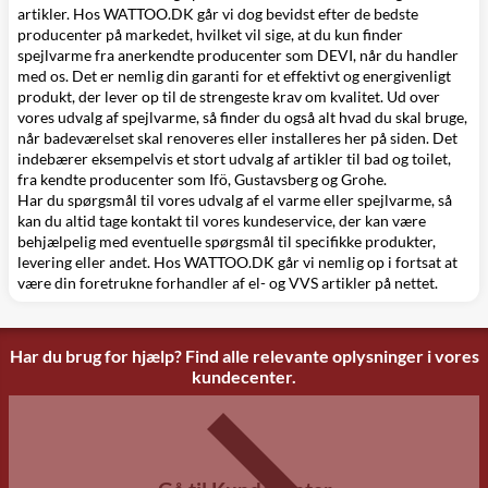
artikler
. Hos WATTOO.DK går vi dog bevidst efter de bedste
producenter på markedet, hvilket vil sige, at du kun finder
spejlvarme fra anerkendte producenter som
DEVI
, når du handler
med os. Det er nemlig din garanti for et effektivt og energivenligt
produkt, der lever op til de strengeste krav om kvalitet. Ud over
vores udvalg af spejlvarme, så finder du også alt hvad du skal bruge,
når badeværelset skal renoveres eller installeres her på siden. Det
indebærer eksempelvis et stort udvalg af artikler til
bad
og
toilet
,
fra kendte producenter som
Ifö
,
Gustavsberg
og
Grohe
.
Har du spørgsmål til vores udvalg af el varme eller spejlvarme, så
kan du altid tage
kontakt til vores kundeservice
, der kan være
behjælpelig med eventuelle spørgsmål til specifikke produkter,
levering eller andet. Hos WATTOO.DK går vi nemlig op i fortsat at
være din foretrukne forhandler af el- og VVS artikler på nettet.
Har du brug for hjælp? Find alle relevante oplysninger i vores
kundecenter.