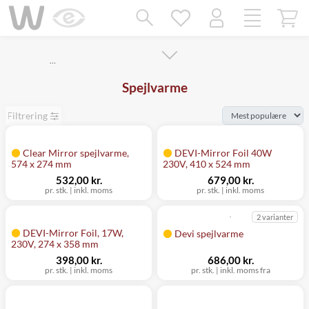
Mangler chatten?
Ret samtykke!
…
Spejlvarme
Filtrering
Clear Mirror spejlvarme,
DEVI-Mirror Foil 40W
574 x 274 mm
230V, 410 x 524 mm
532,00 kr.
679,00 kr.
pr. stk.
|
inkl. moms
pr. stk.
|
inkl. moms
2 varianter
DEVI-Mirror Foil, 17W,
Devi spejlvarme
230V, 274 x 358 mm
398,00 kr.
686,00 kr.
pr. stk.
|
inkl. moms
pr. stk.
|
inkl. moms fra