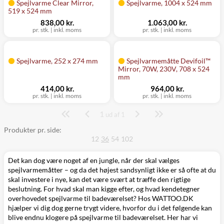
Spejlvarme Clear Mirror,
Spejlvarme, 1004 x 524 mm
519 x 524 mm
838,00 kr.
1.063,00 kr.
pr. stk.
|
inkl. moms
pr. stk.
|
inkl. moms
Spejlvarme, 252 x 274 mm
Spejlvarmemåtte Devifoil™
Mirror, 70W, 230V, 708 x 524
mm
414,00 kr.
964,00 kr.
pr. stk.
|
inkl. moms
pr. stk.
|
inkl. moms
1
Side
ud af 1
Produkter pr. side:
12
36
54
102
Det kan dog være noget af en jungle, når der skal vælges
spejlvarmemåtter – og da det højest sandsynligt ikke er så ofte at du
skal investere i nye, kan det være svært at træffe den rigtige
beslutning. For hvad skal man kigge efter, og hvad kendetegner
overhovedet spejlvarme til badeværelset? Hos WATTOO.DK
hjælper vi dig dog gerne trygt videre, hvorfor du i det følgende kan
blive endnu klogere på spejlvarme til badeværelset. Her har vi