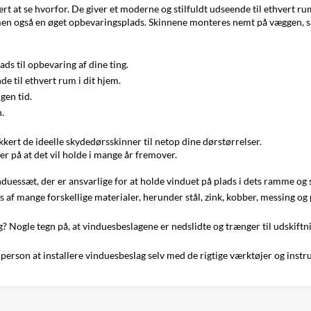
rt at se hvorfor. De giver et moderne og stilfuldt udseende til ethvert ru
 men også en øget opbevaringsplads. Skinnene monteres nemt på væggen, så
ds til opbevaring af dine ting.
 til ethvert rum i dit hjem.
gen tid.
.
ikkert de ideelle skydedørsskinner til netop dine dørstørrelser.
ker på at det vil holde i mange år fremover.
duessæt, der er ansvarlige for at holde vinduet på plads i dets ramme og 
 af mange forskellige materialer, herunder stål, zink, kobber, messing og p
? Nogle tegn på, at vinduesbeslagene er nedslidte og trænger til udskiftn
y person at installere vinduesbeslag selv med de rigtige værktøjer og instr