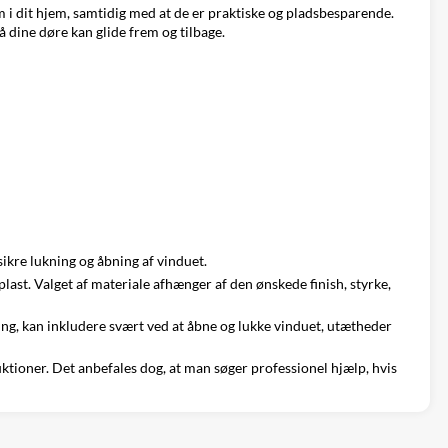
m i dit hjem, samtidig med at de er praktiske og pladsbesparende.
 dine døre kan glide frem og tilbage.
sikre lukning og åbning af vinduet.
last. Valget af materiale afhænger af den ønskede finish, styrke,
ing, kan inkludere svært ved at åbne og lukke vinduet, utætheder
uktioner. Det anbefales dog, at man søger professionel hjælp, hvis