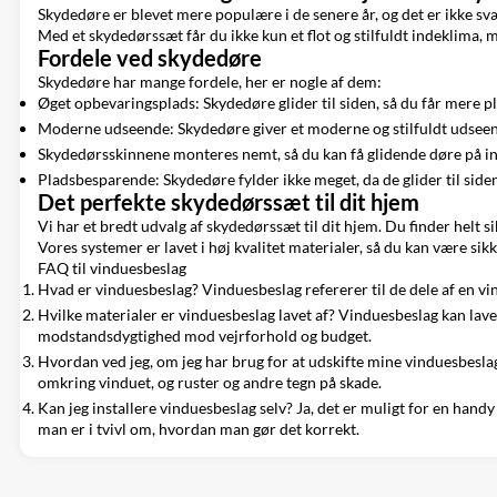
Skydedøre er blevet mere populære i de senere år, og det er ikke svæ
Med et skydedørssæt får du ikke kun et flot og stilfuldt indeklima,
Fordele ved skydedøre
Skydedøre har mange fordele, her er nogle af dem:
Øget opbevaringsplads: Skydedøre glider til siden, så du får mere pla
Moderne udseende: Skydedøre giver et moderne og stilfuldt udseende
Skydedørsskinnene monteres nemt, så du kan få glidende døre på in
Pladsbesparende: Skydedøre fylder ikke meget, da de glider til siden
Det perfekte skydedørssæt til dit hjem
Vi har et bredt udvalg af skydedørssæt til dit hjem. Du finder helt s
Vores systemer er lavet i høj kvalitet materialer, så du kan være sik
FAQ til vinduesbeslag
Hvad er vinduesbeslag? Vinduesbeslag refererer til de dele af en vin
Hvilke materialer er vinduesbeslag lavet af? Vinduesbeslag kan laves
modstandsdygtighed mod vejrforhold og budget.
Hvordan ved jeg, om jeg har brug for at udskifte mine vinduesbeslag
omkring vinduet, og ruster og andre tegn på skade.
Kan jeg installere vinduesbeslag selv? Ja, det er muligt for en hand
man er i tvivl om, hvordan man gør det korrekt.