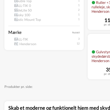
Double Top
Ruller 
BALL-TIK 0
rulleleje, 
SlideLite 50
Henderson
Husky 100
11
Rustic Mount Top
pr. s
Mærke
Nulstil
BALL-TIK
PC Henderson
Gulvstyr 
skydedørsbe
Henderson
3
pr. s
Produkter pr. side:
Skab et moderne og funktionelt hjem med sky