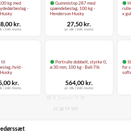
<100 kg med
Gummistop 287 med
H
skydedørbeslag -
spændebeslag, 100 kg -
rull
 Husky
Henderson Husky
x gu
8,00 kr.
27,50 kr.
tk.
|
inkl. moms
pr. stk.
|
inkl. moms
til
Portrulle dobbelt, styrke 0,
S
slag, hvid -
ø 30 mm, 100 kg - Ball-Tik
for 
 Husky
soft
5,00 kr.
564,00 kr.
tk.
|
inkl. moms
pr. stk.
|
inkl. moms
1
Side
ud af 1
12
36
54
102
dedørssæt