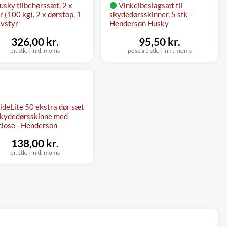
usky tilbehørssæt, 2 x
Vinkelbeslagsæt til
er (100 kg), 2 x dørstop, 1
skydedørsskinner, 5 stk -
lvstyr
Henderson Husky
326,00 kr.
95,50 kr.
pr. stk.
|
inkl. moms
pose á 5 stk.
|
inkl. moms
lideLite 50 ekstra dør sæt
skydedørsskinne med
close - Henderson
138,00 kr.
pr. stk.
|
inkl. moms