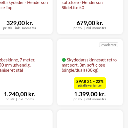
elt skydedør - Henderson
softclose - Henderson
le Top
SlideLite 50
329,00 kr.
679,00 kr.
pr. stk.
|
inkl. moms fra
pr. stk.
|
inkl. moms fra
2 varianter
øbeskinne, 7 meter,
Skydedørsskinnesæt retro
0 mm udvendig,
mat sort, 3m, soft close
aniseret stål
(single/dual) (80kg)
SPAR 21 – 22%
på alle varianter
1.240,00 kr.
1.399,00 kr.
pr. stk.
|
inkl. moms
pr. stk.
|
inkl. moms fra