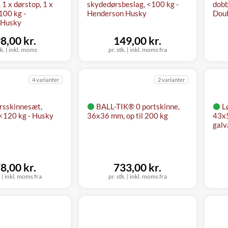
 1 x dørstop, 1 x
skydedørsbeslag, <100 kg -
dobb
<100 kg -
Henderson Husky
Doub
 Husky
8,00 kr.
149,00 kr.
tk.
|
inkl. moms
pr. stk.
|
inkl. moms fra
4 varianter
2 varianter
rsskinnesæt,
BALL-TIK® 0 portskinne,
L
<120 kg - Husky
36x36 mm, op til 200 kg
43x5
galv
8,00 kr.
733,00 kr.
.
|
inkl. moms fra
pr. stk.
|
inkl. moms fra