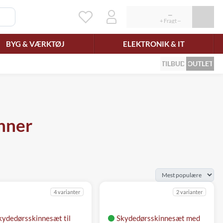
BYG & VÆRKTØJ
ELEKTRONIK & IT
TILBUD
OUTLET
nner
4 varianter
2 varianter
kydedørsskinnesæt til
Skydedørsskinnesæt med