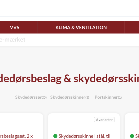
VVS
KLIMA & VENTILATION
dedørsbeslag & skydedørsski
Skydedørssæt
Skydedørsskinner
Portskinner
(5)
(3)
(1)
6 varianter
sbeslagsæt, 2 x
Skydedørsskinne i stål, til
S