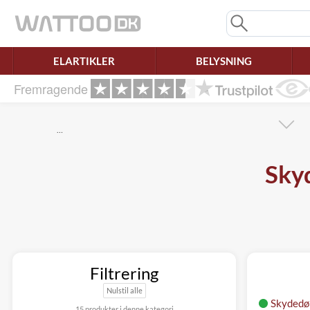
Mangler chatten?
Ret samtykke!
ELARTIKLER
BELYSNING
Fremragende
…
Sky
Filtrering
Nulstil alle
Skydedør
15 produkter i denne kategori