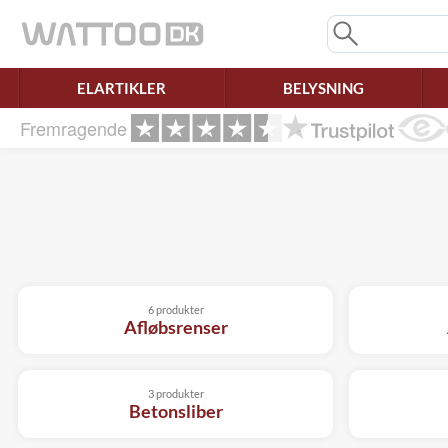
Mangler chatten?
Ret samtykke!
ELARTIKLER
BELYSNING
Fremragende
6 produkter
Afløbsrenser
3 produkter
Betonsliber