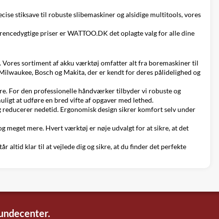
cise stiksave til robuste slibemaskiner og alsidige multitools, vores
rencedygtige priser er WATTOO.DK det oplagte valg for alle dine
Vores sortiment af akku værktøj omfatter alt fra boremaskiner til
Milwaukee, Bosch og Makita, der er kendt for deres pålidelighed og
re. For den professionelle håndværker tilbyder vi robuste og
igt at udføre en bred vifte af opgaver med lethed.
 og reducerer nedetid. Ergonomisk design sikrer komfort selv under
 meget mere. Hvert værktøj er nøje udvalgt for at sikre, at det
ltid klar til at vejlede dig og sikre, at du finder det perfekte
kundecenter.