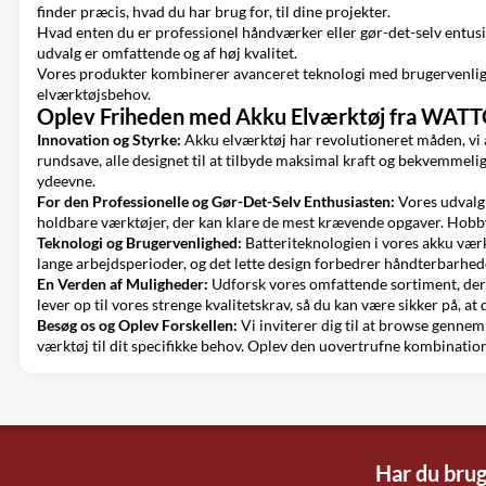
finder præcis, hvad du har brug for, til dine projekter.
Hvad enten du er professionel håndværker eller gør-det-selv entusias
udvalg er omfattende og af høj kvalitet.
Vores produkter kombinerer avanceret teknologi med brugervenlighe
elværktøjsbehov.
Oplev Friheden med Akku Elværktøj fra WA
Innovation og Styrke:
Akku elværktøj har revolutioneret måden, vi 
rundsave, alle designet til at tilbyde maksimal kraft og bekvemmel
ydeevne.
For den Professionelle og Gør-Det-Selv Enthusiasten:
Vores udvalg 
holdbare værktøjer, der kan klare de mest krævende opgaver. Hobby
Teknologi og Brugervenlighed:
Batteriteknologien i vores akku værk
lange arbejdsperioder, og det lette design forbedrer håndterbarheden
En Verden af Muligheder:
Udforsk vores omfattende sortiment, der i
lever op til vores strenge kvalitetskrav, så du kan være sikker på, at 
Besøg os og Oplev Forskellen:
Vi inviterer dig til at browse gennem
værktøj til dit specifikke behov. Oplev den uovertrufne kombination a
Har du brug