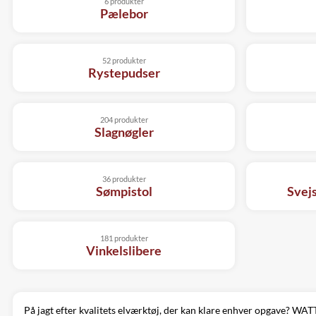
6 produkter
Pælebor
52 produkter
Rystepudser
204 produkter
Slagnøgler
36 produkter
Sømpistol
Svej
181 produkter
Vinkelslibere
På jagt efter kvalitets elværktøj, der kan klare enhver opgave? WA