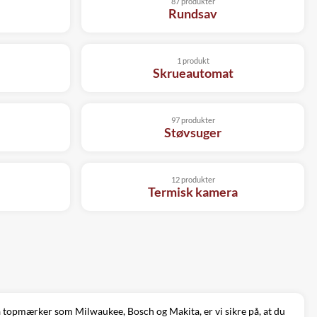
87 produkter
Rundsav
1 produkt
Skrueautomat
97 produkter
Støvsuger
12 produkter
Termisk kamera
a topmærker som Milwaukee, Bosch og Makita, er vi sikre på, at du