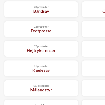
20 produkter
Båndsav
C
32 produkter
Fedtpresse
27 produkter
Højtryksrenser
61 produkter
Kædesav
187 produkter
Måleudstyr