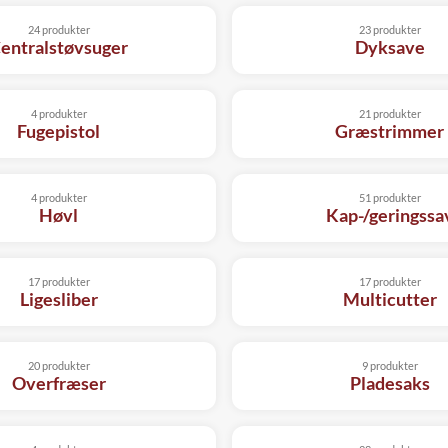
24 produkter
23 produkter
entralstøvsuger
Dyksave
4 produkter
21 produkter
Fugepistol
Græstrimmer
4 produkter
51 produkter
Høvl
Kap-/geringssa
17 produkter
17 produkter
Ligesliber
Multicutter
20 produkter
9 produkter
Overfræser
Pladesaks