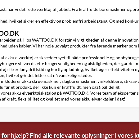
t, har vi det rette værktøj til jobbet. Fra kraftfulde boremaskiner og præ
d, hvilket sikrer en effektiv og problemfri arbejdsgang. Og med konkur
TTOO.DK
arbejder på. Hos WATTOO.DK forstår vi vigtigheden af denne innovation. 
ighed uden kabler. Vi har nøje udvalgt produkter fra førende mærker som 
af akku elværktøj er skræddersyet til både professionelle og hobbybruge
brugere vil værdsætte brugervenligheden og alsidigheden, der gør det mul
tøj sikrer lang driftstid og hurtig opladning, hvilket øger effektiviteten
, hvilket gør det lettere at nå vanskelige steder.
nkluderer akku skruemaskiner, slagboremaskiner, vinkelslibere, stiksav og
du får et produkt, der ikke kun er kraftfuldt, men også pålideligt.
 vores akku elværktøjskatalog på WATTOO.DK. Vores team af eksperter står a
f kraft, fleksibilitet og kvalitet med vores akku elværktøjer i dag!
 for hjælp? Find alle relevante oplysninger i vores 