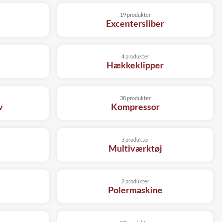
19 produkter
Excentersliber
4 produkter
Hækkeklipper
38 produkter
v
Kompressor
3 produkter
Multiværktøj
2 produkter
Polermaskine