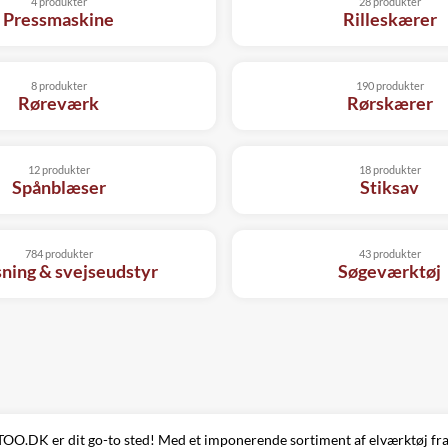
4 produkter
28 produkter
Pressmaskine
Rilleskærer
8 produkter
190 produkter
Røreværk
Rørskærer
12 produkter
18 produkter
Spånblæser
Stiksav
784 produkter
43 produkter
sning & svejseudstyr
Søgeværktøj
TTOO.DK er dit go-to sted! Med et imponerende sortiment af elværktøj fr