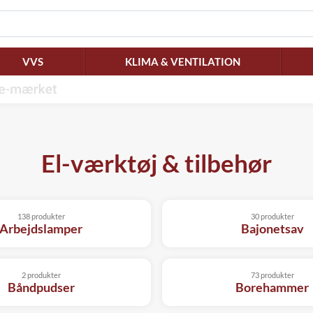
VVS
KLIMA & VENTILATION
El-værktøj & tilbehør
138 produkter
30 produkter
Arbejdslamper
Bajonetsav
2 produkter
73 produkter
Båndpudser
Borehammer