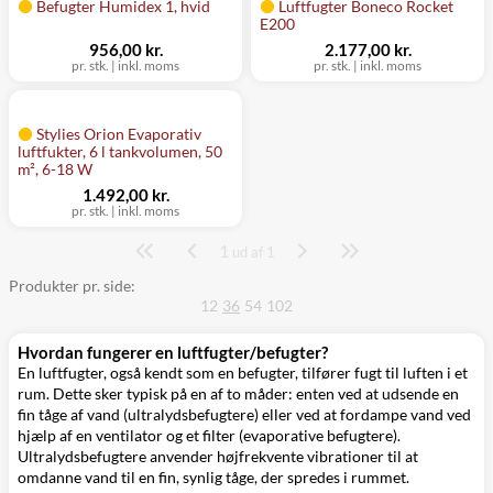
Befugter Humidex 1, hvid
Luftfugter Boneco Rocket
E200
956,00 kr.
2.177,00 kr.
pr. stk.
|
inkl. moms
pr. stk.
|
inkl. moms
Stylies Orion Evaporativ
luftfukter, 6 l tankvolumen, 50
m², 6-18 W
1.492,00 kr.
pr. stk.
|
inkl. moms
1
Side
ud af 1
Produkter pr. side:
12
36
54
102
Hvordan fungerer en luftfugter/befugter?
En luftfugter, også kendt som en befugter, tilfører fugt til luften i et
rum. Dette sker typisk på en af to måder: enten ved at udsende en
fin tåge af vand (ultralydsbefugtere) eller ved at fordampe vand ved
hjælp af en ventilator og et filter (evaporative befugtere).
Ultralydsbefugtere anvender højfrekvente vibrationer til at
omdanne vand til en fin, synlig tåge, der spredes i rummet.