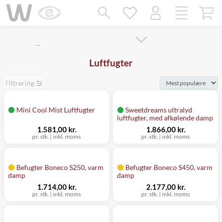
Mangler chatten?
Ret samtykke!
…
Luftfugter
Filtrering
Mini Cool Mist Luftfugter
Sweetdreams ultralyd
luftfugter, med afkølende damp
1.581,00 kr.
1.866,00 kr.
pr. stk.
|
inkl. moms
pr. stk.
|
inkl. moms
Befugter Boneco S250, varm
Befugter Boneco S450, varm
damp
damp
1.714,00 kr.
2.177,00 kr.
pr. stk.
|
inkl. moms
pr. stk.
|
inkl. moms