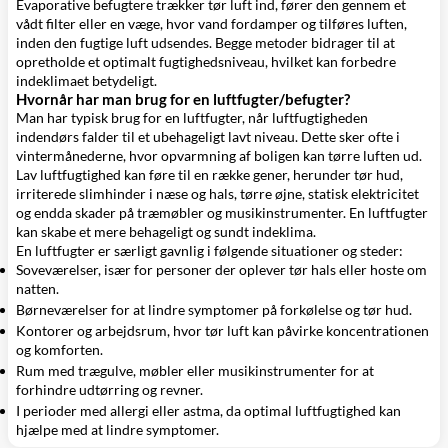
Evaporative befugtere trækker tør luft ind, fører den gennem et
vådt filter eller en væge, hvor vand fordamper og tilføres luften,
inden den fugtige luft udsendes. Begge metoder bidrager til at
opretholde et optimalt fugtighedsniveau, hvilket kan forbedre
indeklimaet betydeligt.
Hvornår har man brug for en luftfugter/befugter?
Man har typisk brug for en luftfugter, når luftfugtigheden
indendørs falder til et ubehageligt lavt niveau. Dette sker ofte i
vintermånederne, hvor opvarmning af boligen kan tørre luften ud.
Lav luftfugtighed kan føre til en række gener, herunder tør hud,
irriterede slimhinder i næse og hals, tørre øjne, statisk elektricitet
og endda skader på træmøbler og musikinstrumenter. En luftfugter
kan skabe et mere behageligt og sundt indeklima.
En luftfugter er særligt gavnlig i følgende situationer og steder:
Soveværelser, især for personer der oplever tør hals eller hoste om
natten.
Børneværelser for at lindre symptomer på forkølelse og tør hud.
Kontorer og arbejdsrum, hvor tør luft kan påvirke koncentrationen
og komforten.
Rum med trægulve, møbler eller musikinstrumenter for at
forhindre udtørring og revner.
I perioder med allergi eller astma, da optimal luftfugtighed kan
hjælpe med at lindre symptomer.