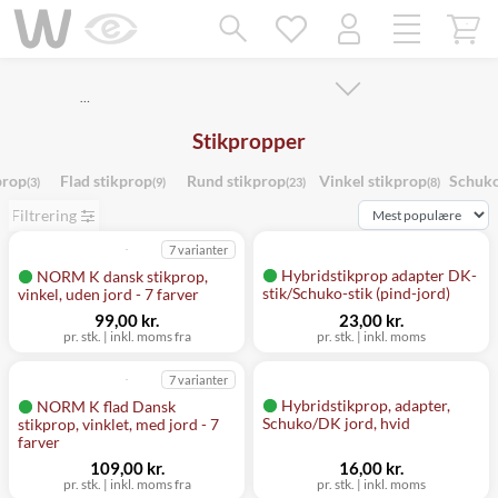
Mangler chatten?
Ret samtykke!
…
Stikpropper
prop
Flad stikprop
Rund stikprop
Vinkel stikprop
Schuko
(3)
(9)
(23)
(8)
Filtrering
7 varianter
Hybridstikprop adapter DK-
NORM K dansk stikprop,
stik/Schuko-stik (pind-jord)
vinkel, uden jord - 7 farver
99,00 kr.
23,00 kr.
pr. stk. | inkl. moms fra
pr. stk. | inkl. moms
7 varianter
Hybridstikprop, adapter,
NORM K flad Dansk
Schuko/DK jord, hvid
stikprop, vinklet, med jord - 7
farver
109,00 kr.
16,00 kr.
pr. stk. | inkl. moms fra
pr. stk. | inkl. moms