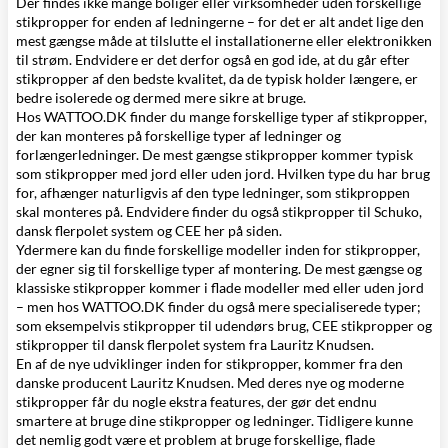
Der findes ikke mange boliger eller virksomheder uden forskellige
stikpropper for enden af ledningerne – for det er alt andet lige den
mest gængse måde at tilslutte el installationerne eller elektronikken
til strøm. Endvidere er det derfor også en god ide, at du går efter
stikpropper af den bedste kvalitet, da de typisk holder længere, er
bedre isolerede og dermed mere sikre at bruge.
Hos WATTOO.DK finder du mange forskellige typer af stikpropper,
der kan monteres på forskellige typer af
ledninger
og
forlængerledninger
. De mest gængse stikpropper kommer typisk
som stikpropper med jord eller uden jord. Hvilken type du har brug
for, afhænger naturligvis af den type ledninger, som stikproppen
skal monteres på. Endvidere finder du også stikpropper til Schuko,
dansk flerpolet system og
CEE
her på siden.
Ydermere kan du finde forskellige modeller inden for stikpropper,
der egner sig til forskellige typer af montering. De mest gængse og
klassiske stikpropper kommer i flade modeller med eller uden jord
– men hos WATTOO.DK finder du også mere specialiserede typer;
som eksempelvis stikpropper til udendørs brug,
CEE stikpropper
og
stikpropper til
dansk flerpolet system fra Lauritz Knudsen
.
En af de nye udviklinger inden for stikpropper, kommer fra den
danske producent Lauritz Knudsen. Med deres nye og moderne
stikpropper får du nogle ekstra features, der gør det endnu
smartere at bruge dine stikpropper og ledninger. Tidligere kunne
det nemlig godt være et problem at bruge forskellige, flade