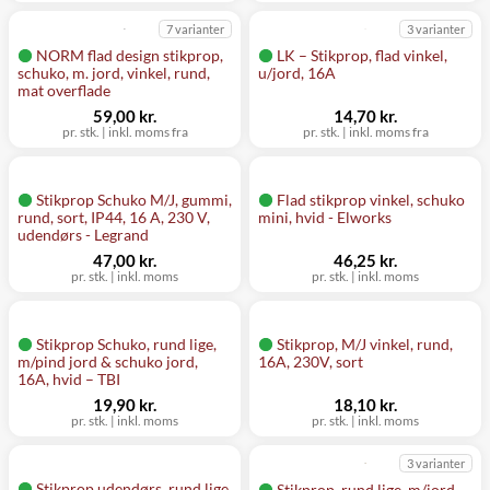
7 varianter
3 varianter
NORM flad design stikprop,
LK – Stikprop, flad vinkel,
schuko, m. jord, vinkel, rund,
u/jord, 16A
mat overflade
59,00 kr.
14,70 kr.
pr. stk. | inkl. moms fra
pr. stk. | inkl. moms fra
Stikprop Schuko M/J, gummi,
Flad stikprop vinkel, schuko
rund, sort, IP44, 16 A, 230 V,
mini, hvid - Elworks
udendørs - Legrand
47,00 kr.
46,25 kr.
pr. stk. | inkl. moms
pr. stk. | inkl. moms
Stikprop Schuko, rund lige,
Stikprop, M/J vinkel, rund,
m/pind jord & schuko jord,
16A, 230V, sort
16A, hvid – TBI
19,90 kr.
18,10 kr.
pr. stk. | inkl. moms
pr. stk. | inkl. moms
3 varianter
Stikprop udendørs, rund lige,
Stikprop, rund lige, m/jord,