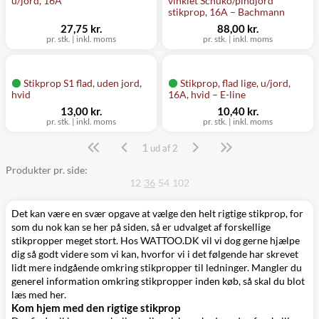
u/jord, 16A
vinklet Schuko/pindjord
stikprop, 16A – Bachmann
27,75 kr.
88,00 kr.
pr. stk. | inkl. moms
pr. stk. | inkl. moms
Stikprop S1 flad, uden jord,
Stikprop, flad lige, u/jord,
hvid
16A, hvid – E-line
13,00 kr.
10,40 kr.
pr. stk. | inkl. moms
pr. stk. | inkl. moms
1
Side
ud af 2
Produkter pr. side:
12
36
54
102
Det kan være en svær opgave at vælge den helt rigtige stikprop, for
som du nok kan se her på siden, så er udvalget af forskellige
stikpropper meget stort. Hos WATTOO.DK vil vi dog gerne hjælpe
dig så godt videre som vi kan, hvorfor vi i det følgende har skrevet
lidt mere indgående omkring stikpropper til ledninger. Mangler du
generel information omkring stikpropper inden køb, så skal du blot
læs med her.
Kom hjem med den rigtige stikprop