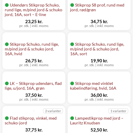
Udendørs Stikprop Schuko,
Stikprop S8 prof, rund med
rund lige, m/pind jord & schuko
jord, rød/grøn
jord, 16A, sort – E-line
23,25 kr.
34,75 kr.
pr. stk. | inkl. moms
pr. stk. | inkl. moms
Stikprop Schuko, rund lige,
Stikprop Schuko, rund lige,
m/pind jord & schuko jord,
m/pind jord & schuko jord,
16A, hvid
16A, sort
26,75 kr.
19,90 kr.
pr. stk. | inkl. moms
pr. stk. | inkl. moms
LK – Stikprop udendørs, flad
Stikprop med vinklet
lige, u/jord, 16A, grøn
kabelindføring, hvid, 16A
37,50 kr.
36,00 kr.
pr. stk. | inkl. moms
pr. stk. | inkl. moms
2 varianter
1 varianter
Flad stikprop, vinkel, med
Lampestikprop med jord –
schuko-jord
Lauritz Knudsen
37,75 kr.
52,50 kr.