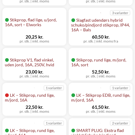
pr. stk. | inkl. moms
pr. stk. | inkl. moms
3 varianter
Stikprop, flad lige, u/jord,
Slagfast udendørs hybrid
16A, sort – Elworks
schuko/pindjord stikprop, IP44,
16A – Bals
20,25 kr.
60,50 kr.
pr. stk. | inkl. moms
pr. stk. | inkl. moms fra
Stikprop V1, flad vinkel,
Stikprop, rund lige, m/jord,
uden jord, 16A, 250V, hvid
16A, sort
23,00 kr.
52,50 kr.
pr. stk. | inkl. moms
pr. stk. | inkl. moms
1 varianter
1 varianter
LK – Stikprop, rund lige,
LK – Stikprop EDB, rund lige,
m/jord, 16A
m/jord, 16A
22,50 kr.
61,50 kr.
pr. stk. | inkl. moms
pr. stk. | inkl. moms
1 varianter
2 varianter
LK – Stikprop, rund lige,
SMART PLUG: Ekstra flad