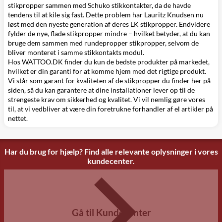
stikpropper sammen med Schuko stikkontakter, da de havde
tendens til at kile sig fast. Dette problem har Lauritz Knudsen nu
løst med den nyeste generation af deres LK stikpropper. Endvidere
fylder de nye, flade stikpropper mindre – hvilket betyder, at du kan
bruge dem sammen med rundepropper stikpropper, selvom de
bliver monteret i samme stikkontakts modul.
Hos WATTOO.DK finder du kun de bedste produkter på markedet,
hvilket er din garanti for at komme hjem med det rigtige produkt.
Vi står som garant for kvaliteten af de stikpropper du finder her på
siden, så du kan garantere at dine installationer lever op til de
strengeste krav om sikkerhed og kvalitet. Vi vil nemlig gøre vores
til, at vi vedbliver at være din foretrukne forhandler af
el artikler på
nettet
.
Har du brug for hjælp? Find alle relevante oplysninger i vores
kundecenter.
Gå til Kundecenter