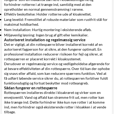
forhindrer rotterne i at trænge ind, samtidig med at den
opretholder en normal gennemstrømning i rørene.
Effektiv beskyttelse: Holder rotterne ude af kloaknettet.
Lang levetid: Fremstillet af robuste materialer som rustfrit stål for
maksimal holdbarhed.
Nem installation: Hurtig montering i eksisterende afløb.
Miljøvenlig løsning: Ingen brug af gift eller kemikalier.
Autoriseret installation og regelmæssig service
Det er vigtigt, at din rottespærre bliver installeret korrekt af en
autoriseret fagperson for at sikre, at den fungerer optimalt. En
professionel installation reducerer risikoen for fejl og sikrer, at
rottespærren er placeret korrekt i kloaksystemet.
Derudover er regelmæssig service og vedligeholdelse afgørende for
at bevare effektiviteten af din rottespærre. Over tid kan der ophobe
sig snavs eller affald, som kan reducere spærrens funktion. Ved at
få udført løbende service sikrer du, at rottespærren forbliver fuldt
funktionsdygtig og fortsat beskytter mod rotteangreb.
Sådan fungerer en rottespærre
Rottespærren installeres direkte i kloakrøret og virker som en
envejsventil. Vand og affald kan strømme frit ud, men rotter kan
ikke trænge ind. Dette forhindrer ikke kun nye rotter i at komme
ind, men forhindrer også eksisterende rotter i kloakken i at vende
tilbage.