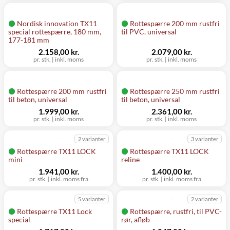
Nordisk innovation TX11
Rottespærre 200 mm rustfri
special rottespærre, 180 mm,
til PVC, universal
177-181 mm
2.158,00 kr.
2.079,00 kr.
pr. stk.
|
inkl. moms
pr. stk.
|
inkl. moms
Rottespærre 200 mm rustfri
Rottespærre 250 mm rustfri
til beton, universal
til beton, universal
1.999,00 kr.
2.361,00 kr.
pr. stk.
|
inkl. moms
pr. stk.
|
inkl. moms
2 varianter
3 varianter
Rottespærre TX11 LOCK
Rottespærre TX11 LOCK
mini
reline
1.941,00 kr.
1.400,00 kr.
pr. stk.
|
inkl. moms fra
pr. stk.
|
inkl. moms fra
5 varianter
2 varianter
Rottespærre TX11 Lock
Rottespærre, rustfri, til PVC-
special
rør, afløb