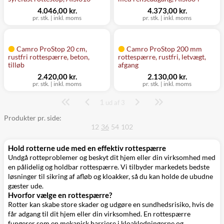
4.046,00 kr.
4.373,00 kr.
pr. stk.
|
inkl. moms
pr. stk.
|
inkl. moms
Camro ProStop 20 cm,
Camro ProStop 200 mm
rustfri rottespærre, beton,
rottespærre, rustfri, letvægt,
tilløb
afgang
2.420,00 kr.
2.130,00 kr.
pr. stk.
|
inkl. moms
pr. stk.
|
inkl. moms
1
Side
ud af 3
Produkter pr. side:
12
36
54
102
Hold rotterne ude med en effektiv rottespærre
Undgå rotteproblemer og beskyt dit hjem eller din virksomhed med
en pålidelig og holdbar rottespærre. Vi tilbyder markedets bedste
løsninger til sikring af afløb og kloakker, så du kan holde de ubudne
gæster ude.
Hvorfor vælge en rottespærre?
Rotter kan skabe store skader og udgøre en sundhedsrisiko, hvis de
får adgang til dit hjem eller din virksomhed. En rottespærre
fungerer som en mekanisk barriere i kloakledningerne og