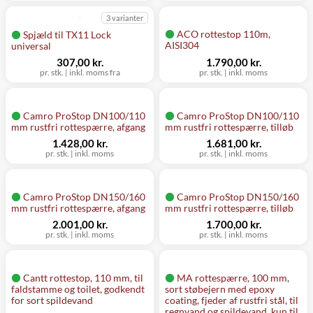
3 varianter
ACO rottestop 110m,
Spjæld til TX11 Lock
AISI304
universal
307,00 kr.
1.790,00 kr.
pr. stk.
|
inkl. moms fra
pr. stk.
|
inkl. moms
Camro ProStop DN100/110
Camro ProStop DN100/110
mm rustfri rottespærre, afgang
mm rustfri rottespærre, tilløb
1.428,00 kr.
1.681,00 kr.
pr. stk.
|
inkl. moms
pr. stk.
|
inkl. moms
Camro ProStop DN150/160
Camro ProStop DN150/160
mm rustfri rottespærre, afgang
mm rustfri rottespærre, tilløb
2.001,00 kr.
1.700,00 kr.
pr. stk.
|
inkl. moms
pr. stk.
|
inkl. moms
Cantt rottestop, 110 mm, til
MA rottespærre, 100 mm,
faldstamme og toilet, godkendt
sort støbejern med epoxy
for sort spildevand
coating, fjeder af rustfri stål, til
regnvand og spildevand, kun til