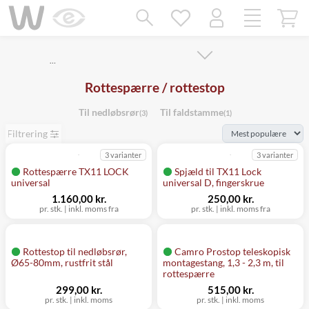
Mangler chatten?
Ret samtykke!
…
Rottespærre / rottestop
Til nedløbsrør
Til faldstamme
(3)
(1)
Filtrering
3 varianter
3 varianter
Rottespærre TX11 LOCK
Spjæld til TX11 Lock
universal
universal D, fingerskrue
1.160,00 kr.
250,00 kr.
pr. stk.
|
inkl. moms fra
pr. stk.
|
inkl. moms fra
Rottestop til nedløbsrør,
Camro Prostop teleskopisk
Ø65-80mm, rustfrit stål
montagestang, 1,3 - 2,3 m, til
rottespærre
299,00 kr.
515,00 kr.
pr. stk.
|
inkl. moms
pr. stk.
|
inkl. moms