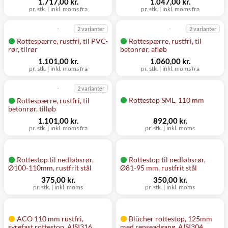
1.717,00 kr.
1.047,00 kr.
pr. stk.
|
inkl. moms fra
pr. stk.
|
inkl. moms fra
2 varianter
2 varianter
Rottespærre, rustfri, til PVC-
Rottespærre, rustfri, til
rør, tilrør
betonrør, afløb
1.101,00 kr.
1.060,00 kr.
pr. stk.
|
inkl. moms fra
pr. stk.
|
inkl. moms fra
2 varianter
Rottestop SML, 110 mm
Rottespærre, rustfri, til
betonrør, tilløb
1.101,00 kr.
892,00 kr.
pr. stk.
|
inkl. moms fra
pr. stk.
|
inkl. moms
Rottestop til nedløbsrør,
Rottestop til nedløbsrør,
Ø100-110mm, rustfrit stål
Ø81-95 mm, rustfrit stål
375,00 kr.
350,00 kr.
pr. stk.
|
inkl. moms
pr. stk.
|
inkl. moms
ACO 110 mm rustfri,
Blücher rottestop, 125mm
syrefast rottestop, AISI316
med renseadgang, AISI304