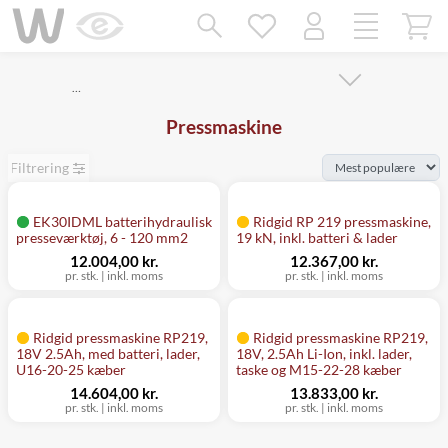
Mangler chatten?
Ret samtykke!
…
Pressmaskine
Filtrering
EK30IDML batterihydraulisk
Ridgid RP 219 pressmaskine,
presseværktøj, 6 - 120 mm2
19 kN, inkl. batteri & lader
12.004,00 kr.
12.367,00 kr.
pr. stk.
|
inkl. moms
pr. stk.
|
inkl. moms
Ridgid pressmaskine RP219,
Ridgid pressmaskine RP219,
18V 2.5Ah, med batteri, lader,
18V, 2.5Ah Li-Ion, inkl. lader,
U16-20-25 kæber
taske og M15-22-28 kæber
14.604,00 kr.
13.833,00 kr.
pr. stk.
|
inkl. moms
pr. stk.
|
inkl. moms