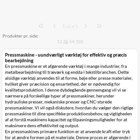
1
Side
ud af 1
Produkter pr. side:
12
36
54
102
Pressmaskine - uundværligt værktøj for effektiv og præcis
bearbejdning
En pressmaskine er et afgørende værktøj i mange industrier, fra
metalbearbejdning til træværk og endda i tekstilbranchen. Dette
alsidige værktøj anvendes til at forme, bøje eller presse materialer,
hvilket giver præcision og ensartethed, der er nødvendig for
kvalitetsproduktion. I denne dybdegående gennemgang vil vi se
nærmere på forskellige typer af pressmaskiner, herunder
hydrauliske presser, mekaniske presser og CNC-styrede
pressmaskiner. Vi vil også diskutere, hvordan du vælger den rigtige
pressmaskine til dine specifikke produktionsbehov, og vigtigheden
af at forstå maskinens kapacitet og tilpasningsmuligheder for at
maksimere dens effektivitet og output.
En pressmaskines primære funktion er at anvende kraft eller tryk
for at ændre formen på et materiale. Denne proces er afgørende i