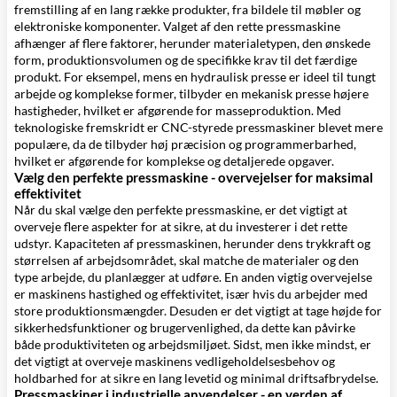
fremstilling af en lang række produkter, fra bildele til møbler og
elektroniske komponenter. Valget af den rette pressmaskine
afhænger af flere faktorer, herunder materialetypen, den ønskede
form, produktionsvolumen og de specifikke krav til det færdige
produkt. For eksempel, mens en hydraulisk presse er ideel til tungt
arbejde og komplekse former, tilbyder en mekanisk presse højere
hastigheder, hvilket er afgørende for masseproduktion. Med
teknologiske fremskridt er CNC-styrede pressmaskiner blevet mere
populære, da de tilbyder høj præcision og programmerbarhed,
hvilket er afgørende for komplekse og detaljerede opgaver.
Vælg den perfekte pressmaskine - overvejelser for maksimal
effektivitet
Når du skal vælge den perfekte pressmaskine, er det vigtigt at
overveje flere aspekter for at sikre, at du investerer i det rette
udstyr. Kapaciteten af pressmaskinen, herunder dens trykkraft og
størrelsen af arbejdsområdet, skal matche de materialer og den
type arbejde, du planlægger at udføre. En anden vigtig overvejelse
er maskinens hastighed og effektivitet, især hvis du arbejder med
store produktionsmængder. Desuden er det vigtigt at tage højde for
sikkerhedsfunktioner og brugervenlighed, da dette kan påvirke
både produktiviteten og arbejdsmiljøet. Sidst, men ikke mindst, er
det vigtigt at overveje maskinens vedligeholdelsesbehov og
holdbarhed for at sikre en lang levetid og minimal driftsafbrydelse.
Pressmaskiner i industrielle anvendelser - en verden af