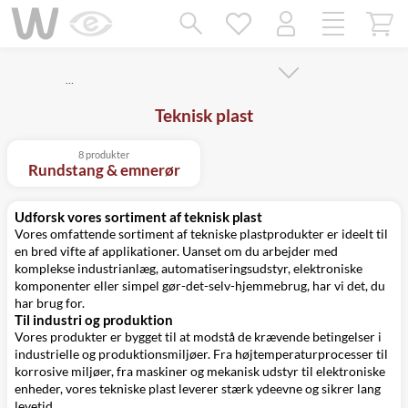
Mangler chatten?
Ret samtykke!
…
Teknisk plast
8 produkter
Rundstang & emnerør
Udforsk vores sortiment af teknisk plast
Vores omfattende sortiment af tekniske plastprodukter er ideelt til
en bred vifte af applikationer. Uanset om du arbejder med
komplekse industrianlæg, automatiseringsudstyr, elektroniske
komponenter eller simpel gør-det-selv-hjemmebrug, har vi det, du
har brug for.
Til industri og produktion
Vores produkter er bygget til at modstå de krævende betingelser i
industrielle og produktionsmiljøer. Fra højtemperaturprocesser til
korrosive miljøer, fra maskiner og mekanisk udstyr til elektroniske
enheder, vores tekniske plast leverer stærk ydeevne og sikrer lang
levetid.