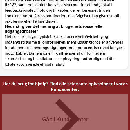
RS422) samt om kablet skal være skærmet for at undgå støj i
feedbacksignalet. Hold dig til kabler, der er beregnet til den
konkrete motor-/drevkombination, da afvigelser kan give ustabil
regulering eller fejlmeldinger.
Hvornår giver det mening at bruge netdrossel eller
udgangsdrossel?
Netdrosler bruges typisk for at reducere netpåvirkning og
indgangsstrømme til omformeren, mens udgangsdrosler anvendes
for at dæmpe spændingsstigninger mod motoren, især ved længere
motorkabler. Dimensionering afhænger af omformerens
strøm/effekt og installationens opbygning; rådfør dig med din
lokale autoriserede el-installatør.
Har du brug for hjælp? Find alle relevante oplysninger i vores
kundecenter.
Gå til Kundecenter