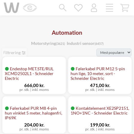
Mangler chatten?
Ret samtykke!
Automation
Motorstyring
Industri sensor
(3621)
(6457)
Filtrering
Endestop MET.STE/RUL
Følerkabel PUR M12 5-pin
XCMD2502L1 - Schneider
hun lige, 10 meter, sort -
Electric
Schneider Electric
666,00 kr.
471,00 kr.
pr. stk.
|
inkl. moms
pr. stk.
|
inkl. moms
Følerkabel PUR M8 4-pin
Kontaktelement XE2SP2151,
hun vinklet 5 meter, halogenfri,
1NO+1NC - Schneider Electric
IP69K
204,00 kr.
199,00 kr.
pr. stk.
|
inkl. moms
pr. stk.
|
inkl. moms