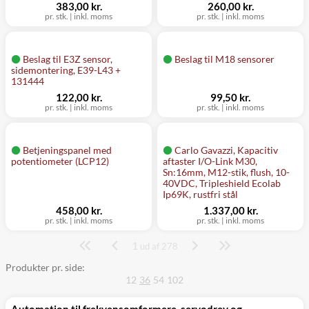
383,00 kr.
260,00 kr.
pr. stk.
|
inkl. moms
pr. stk.
|
inkl. moms
Beslag til E3Z sensor,
Beslag til M18 sensorer
sidemontering, E39-L43 +
131444
122,00 kr.
99,50 kr.
pr. stk.
|
inkl. moms
pr. stk.
|
inkl. moms
Betjeningspanel med
Carlo Gavazzi, Kapacitiv
potentiometer (LCP12)
aftaster I/O-Link M30,
Sn:16mm, M12-stik, flush, 10-
40VDC, Tripleshield Ecolab
Ip69K, rustfri stål
458,00 kr.
1.337,00 kr.
pr. stk.
|
inkl. moms
pr. stk.
|
inkl. moms
1
Side
ud af 278
Produkter pr. side:
12
36
54
102