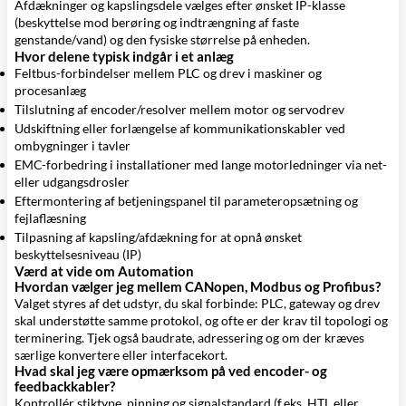
Afdækninger og kapslingsdele vælges efter ønsket IP-klasse
(beskyttelse mod berøring og indtrængning af faste
genstande/vand) og den fysiske størrelse på enheden.
Hvor delene typisk indgår i et anlæg
Feltbus-forbindelser mellem PLC og drev i maskiner og
procesanlæg
Tilslutning af encoder/resolver mellem motor og servodrev
Udskiftning eller forlængelse af kommunikationskabler ved
ombygninger i tavler
EMC-forbedring i installationer med lange motorledninger via net-
eller udgangsdrosler
Eftermontering af betjeningspanel til parameteropsætning og
fejlaflæsning
Tilpasning af kapsling/afdækning for at opnå ønsket
beskyttelsesniveau (IP)
Værd at vide om Automation
Hvordan vælger jeg mellem CANopen, Modbus og Profibus?
Valget styres af det udstyr, du skal forbinde: PLC, gateway og drev
skal understøtte samme protokol, og ofte er der krav til topologi og
terminering. Tjek også baudrate, adressering og om der kræves
særlige konvertere eller interfacekort.
Hvad skal jeg være opmærksom på ved encoder- og
feedbackkabler?
Kontrollér stiktype, pinning og signalstandard (f.eks. HTL eller