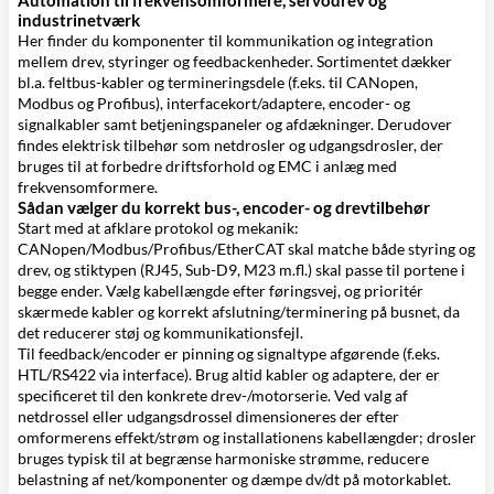
Automation til frekvensomformere, servodrev og
industrinetværk
Her finder du komponenter til kommunikation og integration
mellem drev, styringer og feedbackenheder. Sortimentet dækker
bl.a. feltbus-kabler og termineringsdele (f.eks. til CANopen,
Modbus og Profibus), interfacekort/adaptere, encoder- og
signalkabler samt betjeningspaneler og afdækninger. Derudover
findes elektrisk tilbehør som netdrosler og udgangsdrosler, der
bruges til at forbedre driftsforhold og EMC i anlæg med
frekvensomformere.
Sådan vælger du korrekt bus-, encoder- og drevtilbehør
Start med at afklare protokol og mekanik:
CANopen/Modbus/Profibus/EtherCAT skal matche både styring og
drev, og stiktypen (RJ45, Sub-D9, M23 m.fl.) skal passe til portene i
begge ender. Vælg kabellængde efter føringsvej, og prioritér
skærmede kabler og korrekt afslutning/terminering på busnet, da
det reducerer støj og kommunikationsfejl.
Til feedback/encoder er pinning og signaltype afgørende (f.eks.
HTL/RS422 via interface). Brug altid kabler og adaptere, der er
specificeret til den konkrete drev-/motorserie. Ved valg af
netdrossel eller udgangsdrossel dimensioneres der efter
omformerens effekt/strøm og installationens kabellængder; drosler
bruges typisk til at begrænse harmoniske strømme, reducere
belastning af net/komponenter og dæmpe dv/dt på motorkablet.