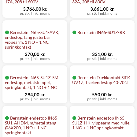
17A, 208 til 600V
32A, 208 til 600V
3.766,00 kr.
3.661,00 kr.
pr. stk.
|
inkl. moms
pr. stk.
|
inkl. moms
Bernstein IN65-SU1-AVK,
Bernstein IN65-SU1Z-RK
endestop, lang justerbar
vippearm, 1 NO + 1 NC
springkontakt
370,00 kr.
331,00 kr.
pr. stk.
|
inkl. moms
pr. stk.
|
inkl. moms
Bernstein IN65-SU1Z-SM
Bernstein Trækkontakt SIEK-
endestop, metalstempel,
UV1Z, Trækendestop 40-70N
springkontakt, 1 NO + 1 NC
294,00 kr.
550,00 kr.
pr. stk.
|
inkl. moms
pr. stk.
|
inkl. moms
Bernstein endestop IN65-
Bernstein endestop IN65-
SU1-AHDM, m/metal stang
SU1Z-HK, vippearm med rulle,
Ø6X200, 1 NO + 1 NC
1 NO + 1 NC springkontakt
springkontakt