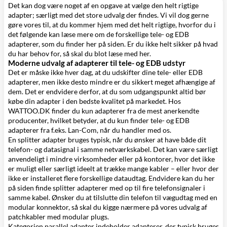
Det kan dog være noget af en opgave at vælge den helt rigtige
adapter; særligt med det store udvalg der findes. Vi vil dog gerne
gøre vores til, at du kommer hjem med det helt rigtige, hvorfor du i
det følgende kan læse mere om de forskellige tele- og EDB
adapterer, som du finder her på siden. Er du ikke helt sikker på hvad
du har behov for, så skal du blot læse med her.
Moderne udvalg af adapterer til tele- og EDB udstyr
Det er måske ikke hver dag, at du udskifter dine tele- eller EDB
adapterer, men ikke desto mindre er du sikkert meget afhængige af
dem. Det er endvidere derfor, at du som udgangspunkt altid bør
købe din adapter i den bedste kvalitet på markedet. Hos
WATTOO.DK finder du kun adapterer fra de mest anerkendte
producenter, hvilket betyder, at du kun finder tele- og EDB
adapterer fra f.eks. Lan-Com, når du handler med os.
En
splitter adapter
bruges typisk, når du ønsker at have både dit
telefon- og datasignal i samme
netværkskabel
. Det kan være særligt
anvendeligt i mindre virksomheder eller på kontorer, hvor det ikke
er muligt eller særligt ideelt at trække mange kabler – eller hvor der
ikke er installeret flere forskellige
dataudtag
. Endvidere kan du her
på siden finde splitter adapterer med op til fire telefonsignaler i
samme kabel. Ønsker du at tilslutte din telefon til vægudtag med en
modular konnektor
, så skal du kigge nærmere på
vores udvalg af
patchkabler
med
modular plugs
.
Kategorien
parallel adapter
indeholder adapterer, der typisk bruges