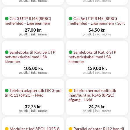
pr. stk. | inkl. moms
pr. stk. | inkl. moms
Cat 3 UTP RJ45 (8P8C)
Cat 5e UTP RJ45 (8P8C)
mellemled - Lige igennem
mellemled - Lige igennem / Sort
27,00 kr.
54,50 kr.
pr. stk. | inkl. moms
pr. stk. | inkl. moms
Samleboks til Kat. 5e UTP
Samleboks til Kat. 6 STP
netværkskabel med LSA
netværkskabel med LSA
klemmer
klemmer
105,00 kr.
139,00 kr.
pr. stk. | inkl. moms
pr. stk. | inkl. moms
Telefon adapterstik DK 3-pol
Telefon hermafroditstik
til RJ11 (6P2C) - Hvid
(han/hun) m. RJ45 (8P2C)
afgang - Hvid
32,75 kr.
24,75 kr.
pr. stk. | inkl. moms
pr. stk. | inkl. moms
Modular t-led 8POL 1025-8
Parallel adapter RJ12 han til