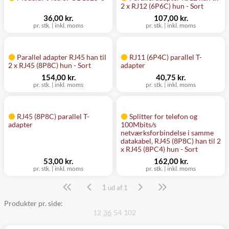
2 x RJ12 (6P6C) hun - Sort
36,00 kr.
107,00 kr.
pr. stk. | inkl. moms
pr. stk. | inkl. moms
Parallel adapter RJ45 han til
RJ11 (6P4C) parallel T-
2 x RJ45 (8P8C) hun - Sort
adapter
154,00 kr.
40,75 kr.
pr. stk. | inkl. moms
pr. stk. | inkl. moms
RJ45 (8P8C) parallel T-
Splitter for telefon og
adapter
100Mbits/s
netværksforbindelse i samme
datakabel, RJ45 (8P8C) han til 2
x RJ45 (8PC4) hun - Sort
53,00 kr.
162,00 kr.
pr. stk. | inkl. moms
pr. stk. | inkl. moms
1
Side
ud af 1
Produkter pr. side:
12
36
54
102