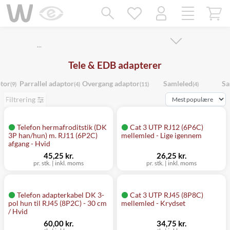
Mangler chatten?
Ret samtykke!
…
Tele & EDB adapterer
ptor
Parrallel adaptor
Overgang adaptor
Samleled
Sa
(9)
(4)
(11)
(4)
Filtrering
Telefon hermafroditstik (DK
Cat 3 UTP RJ12 (6P6C)
3P han/hun) m. RJ11 (6P2C)
mellemled - Lige igennem
afgang - Hvid
45,25 kr.
26,25 kr.
pr. stk. | inkl. moms
pr. stk. | inkl. moms
Telefon adapterkabel DK 3-
Cat 3 UTP RJ45 (8P8C)
pol hun til RJ45 (8P2C) - 30 cm
mellemled - Krydset
/ Hvid
60,00 kr.
34,75 kr.