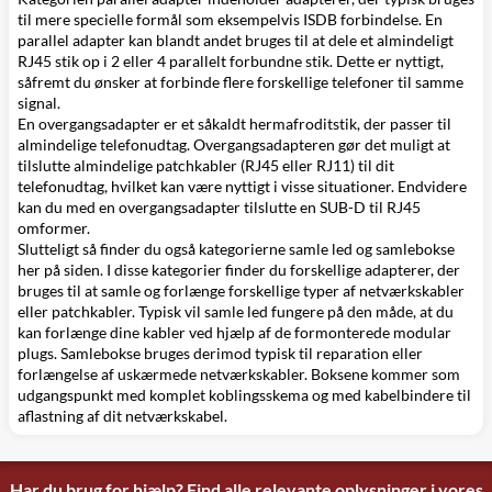
til mere specielle formål som eksempelvis ISDB forbindelse. En
parallel adapter kan blandt andet bruges til at dele et almindeligt
RJ45 stik op i 2 eller 4 parallelt forbundne stik. Dette er nyttigt,
såfremt du ønsker at forbinde flere forskellige telefoner til samme
signal.
En
overgangsadapter
er et såkaldt hermafroditstik, der passer til
almindelige telefonudtag. Overgangsadapteren gør det muligt at
tilslutte almindelige patchkabler (RJ45 eller RJ11) til dit
telefonudtag, hvilket kan være nyttigt i visse situationer. Endvidere
kan du med en overgangsadapter tilslutte en SUB-D til RJ45
omformer.
Slutteligt så finder du også kategorierne
samle led
og
samlebokse
her på siden. I disse kategorier finder du forskellige adapterer, der
bruges til at samle og forlænge forskellige typer af netværkskabler
eller patchkabler. Typisk vil samle led fungere på den måde, at du
kan forlænge dine kabler ved hjælp af de formonterede modular
plugs. Samlebokse bruges derimod typisk til reparation eller
forlængelse af uskærmede netværkskabler. Boksene kommer som
udgangspunkt med komplet koblingsskema og med kabelbindere til
aflastning af dit netværkskabel.
Har du brug for hjælp? Find alle relevante oplysninger i vores