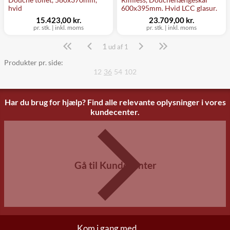
hvid
600x395mm. Hvid LCC glasur.
15.423,00 kr.
23.709,00 kr.
pr. stk. | inkl. moms
pr. stk. | inkl. moms
1
Side
ud af 1
Produkter pr. side:
12
36
54
102
Har du brug for hjælp? Find alle relevante oplysninger i vores
kundecenter.
Gå til Kundecenter
Kom i gang med