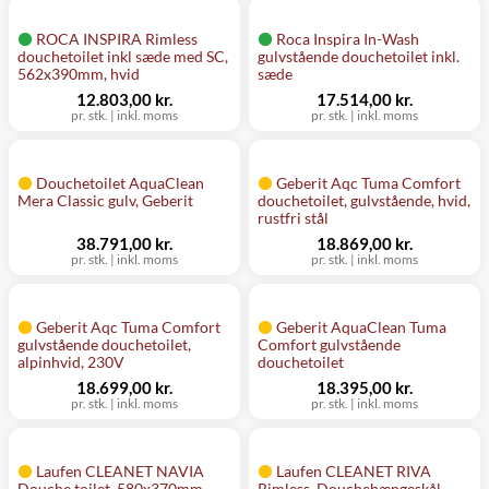
ROCA INSPIRA Rimless
Roca Inspira In-Wash
douchetoilet inkl sæde med SC,
gulvstående douchetoilet inkl.
562x390mm, hvid
sæde
12.803,00 kr.
17.514,00 kr.
pr. stk. | inkl. moms
pr. stk. | inkl. moms
Douchetoilet AquaClean
Geberit Aqc Tuma Comfort
Mera Classic gulv, Geberit
douchetoilet, gulvstående, hvid,
rustfri stål
38.791,00 kr.
18.869,00 kr.
pr. stk. | inkl. moms
pr. stk. | inkl. moms
Geberit Aqc Tuma Comfort
Geberit AquaClean Tuma
gulvstående douchetoilet,
Comfort gulvstående
alpinhvid, 230V
douchetoilet
18.699,00 kr.
18.395,00 kr.
pr. stk. | inkl. moms
pr. stk. | inkl. moms
Laufen CLEANET NAVIA
Laufen CLEANET RIVA
Douche toilet, 580x370mm,
Rimless, Douchehængeskål