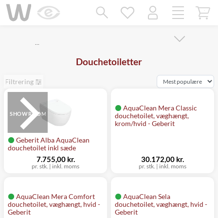
Mangler chatten?
Ret samtykke!
…
Douchetoiletter
Filtrering
AquaClean Mera Classic
SHOWROOM
douchetoilet, væghængt,
krom/hvid - Geberit
Geberit Alba AquaClean
douchetoilet inkl sæde
7.755,00 kr.
30.172,00 kr.
pr. stk. | inkl. moms
pr. stk. | inkl. moms
AquaClean Mera Comfort
AquaClean Sela
douchetoilet, væghængt, hvid -
douchetoilet, væghængt, hvid -
Geberit
Geberit