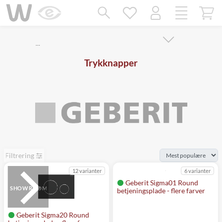
Mangler chatten?
Ret samtykke!
…
Trykknapper
Filtrering
12 varianter
6 varianter
Geberit Sigma01 Round
SHOWROOM
betjeningsplade - flere farver
Geberit Sigma20 Round