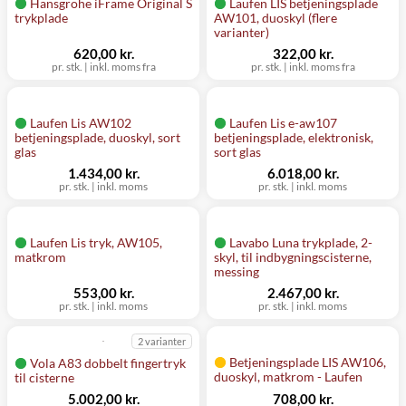
Hansgrohe iFrame Original S
Laufen LIS betjeningsplade
trykplade
AW101, duoskyl (flere
varianter)
620,00 kr.
322,00 kr.
pr. stk.
|
inkl. moms fra
pr. stk.
|
inkl. moms fra
Laufen Lis AW102
Laufen Lis e-aw107
betjeningsplade, duoskyl, sort
betjeningsplade, elektronisk,
glas
sort glas
1.434,00 kr.
6.018,00 kr.
pr. stk.
|
inkl. moms
pr. stk.
|
inkl. moms
Laufen Lis tryk, AW105,
Lavabo Luna trykplade, 2-
matkrom
skyl, til indbygningscisterne,
messing
553,00 kr.
2.467,00 kr.
pr. stk.
|
inkl. moms
pr. stk.
|
inkl. moms
2 varianter
Betjeningsplade LIS AW106,
Vola A83 dobbelt fingertryk
duoskyl, matkrom - Laufen
til cisterne
5.002,00 kr.
708,00 kr.