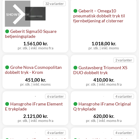
32 varianter
Geberit – Omega10
SHOWROOM
pneumatisk dobbelt tryk til
fjernbetjening af cisterner
Geberit Sigma50 Square
betjeningsplade
1.561,00 kr.
1.018,00 kr.
pr. stk.
|
inkl. moms fra
pr. stk.
|
inkl. moms
2 varianter
Grohe Nova Cosmopolitan
Gustavsberg Triomont XS
dobbelt tryk - Krom
DUO dobbelt tryk
451,00 kr.
410,00 kr.
pr. stk.
|
inkl. moms
pr. stk.
|
inkl. moms fra
6 varianter
4 varianter
Hansgrohe iFrame Element
Hansgrohe iFrame Original
E trykplade
Q trykplade
2.121,00 kr.
620,00 kr.
pr. stk.
|
inkl. moms fra
pr. stk.
|
inkl. moms fra
4 varianter
4 varianter