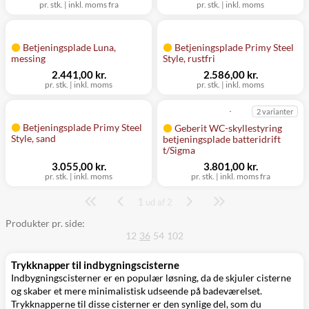
pr. stk.
|
inkl. moms fra
pr. stk.
|
inkl. moms
Betjeningsplade Luna,
Betjeningsplade Primy Steel
messing
Style, rustfri
2.441,00 kr.
2.586,00 kr.
pr. stk.
|
inkl. moms
pr. stk.
|
inkl. moms
2 varianter
Betjeningsplade Primy Steel
Geberit WC-skyllestyring
Style, sand
betjeningsplade batteridrift
t/Sigma
3.055,00 kr.
3.801,00 kr.
pr. stk.
|
inkl. moms
pr. stk.
|
inkl. moms fra
1
Side
ud af 2
Produkter pr. side:
12
36
54
102
Trykknapper til indbygningscisterne
Indbygningscisterner er en populær løsning, da de skjuler cisterne
og skaber et mere minimalistisk udseende på badeværelset.
Trykknapperne til disse cisterner er den synlige del, som du