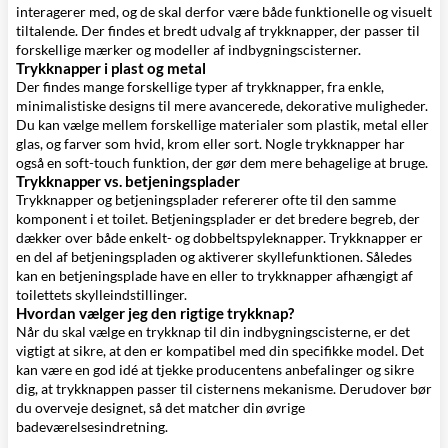
interagerer med, og de skal derfor være både funktionelle og visuelt
tiltalende. Der findes et bredt udvalg af trykknapper, der passer til
forskellige mærker og modeller af indbygningscisterner.
Trykknapper i plast og metal
Der findes mange forskellige typer af trykknapper, fra enkle,
minimalistiske designs til mere avancerede, dekorative muligheder.
Du kan vælge mellem forskellige materialer som plastik, metal eller
glas, og farver som hvid, krom eller sort. Nogle trykknapper har
også en soft-touch funktion, der gør dem mere behagelige at bruge.
Trykknapper vs. betjeningsplader
Trykknapper og betjeningsplader refererer ofte til den samme
komponent i et toilet. Betjeningsplader er det bredere begreb, der
dækker over både enkelt- og dobbeltspyleknapper. Trykknapper er
en del af betjeningspladen og aktiverer skyllefunktionen. Således
kan en betjeningsplade have en eller to trykknapper afhængigt af
toilettets skylleindstillinger.
Hvordan vælger jeg den rigtige trykknap?
Når du skal vælge en trykknap til din indbygningscisterne, er det
vigtigt at sikre, at den er kompatibel med din specifikke model. Det
kan være en god idé at tjekke producentens anbefalinger og sikre
dig, at trykknappen passer til cisternens mekanisme. Derudover bør
du overveje designet, så det matcher din øvrige
badeværelsesindretning.