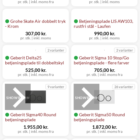
pr. stk.
|
inkl. moms fra
pr. stk.
|
inkl. moms
Grohe Skate Air dobbelt tryk
Betjeningsplade LIS AW103,
- Krom
rustfri stål - Laufen
307,00 kr.
990,00 kr.
pr. stk.
|
inkl. moms
pr. stk.
|
inkl. moms
2 varianter
2 varianter
Geberit Delta25
Geberit Sigma 10 Stop/Go
betjeningsplade til dobbeltskyl
betjeningsplade - flere farver
525,00 kr.
705,00 kr.
pr. stk.
|
inkl. moms fra
pr. stk.
|
inkl. moms fra
9 varianter
26 varianter
SHOWROOM
SHOWROOM
Geberit Sigma40 Round
Geberit Sigma50 Round
betjeningsplade
betjeningsplade
1.955,00 kr.
1.872,00 kr.
pr. stk.
|
inkl. moms fra
pr. stk.
|
inkl. moms fra