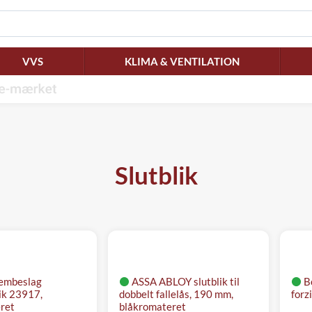
VVS
KLIMA & VENTILATION
Slutblik
tembeslag
ASSA ABLOY slutblik til
Bo
ik 23917,
dobbelt fallelås, 190 mm,
forz
ret
blåkromateret