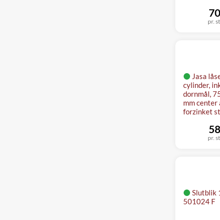
70
pr. s
Jasa lås
cylinder, in
dornmål, 7
mm center a
forzinket s
58
pr. s
Slutbli
501024 F