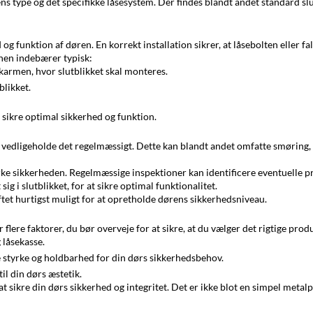
ns type og det specifikke låsesystem. Der findes blandt andet standard slu
 og funktion af døren. En korrekt installation sikrer, at låsebolten eller fa
onen indebærer typisk:
karmen, hvor slutblikket skal monteres.
blikket.
t sikre optimal sikkerhed og funktion.
gt at vedligeholde det regelmæssigt. Dette kan blandt andet omfatte smøring, 
åvirke sikkerheden. Regelmæssige inspektioner kan identificere eventuelle 
ig i slutblikket, for at sikre optimal funktionalitet.
skiftet hurtigst muligt for at opretholde dørens sikkerhedsniveau.
r flere faktorer, du bør overveje for at sikre, at du vælger det rigtige prod
 låsekasse.
e styrke og holdbarhed for din dørs sikkerhedsbehov.
til din dørs æstetik.
t sikre din dørs sikkerhed og integritet. Det er ikke blot en simpel metalp