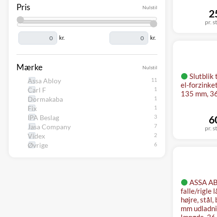
Pris
Nulstil
2
pr. s
kr.
kr.
Mærke
Nulstil
Slutblik 
Assa Abloy
el-forzinke
Carl F
135 mm, 3
Dormakaba
Fix
IPA Beslag
6
Jasa Company
pr. s
Videx
Øvrige
ASSA ABL
falle/rigle 
højre, stål
mm udladn
længde, 36