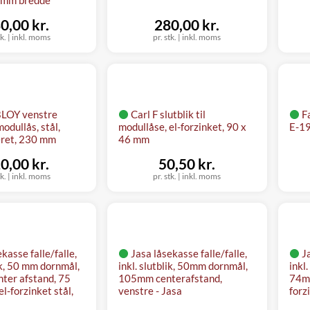
0,00 kr.
280,00 kr.
tk.
|
inkl. moms
pr. stk.
|
inkl. moms
LOY venstre
Carl F slutblik til
Fa
 modullås, stål,
modullåse, el-forzinket, 90 x
E-19
ret, 230 mm
46 mm
0,00 kr.
50,50 kr.
tk.
|
inkl. moms
pr. stk.
|
inkl. moms
kasse falle/falle,
Jasa låsekasse falle/falle,
J
lik, 50 mm dornmål,
inkl. slutblik, 50mm dornmål,
inkl
ter afstand, 75
105mm centerafstand,
74mm
l-forzinket stål,
venstre - Jasa
forz