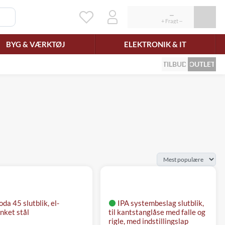
BYG & VÆRKTØJ
ELEKTRONIK & IT
TILBUD
OUTLET
da 45 slutblik, el-
IPA systembeslag slutblik,
inket stål
til kantstanglåse med falle og
rigle, med indstillingslap