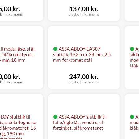
5,00 kr.
137,00 kr.
tk.
|
inkl. moms
pr. stk.
|
inkl. moms
til modullåse, stål,
ASSA ABLOY EA307
A
t, blåkromateret,
slutblik, 152 mm, 38 mm, 2.5
sikk
6 mm, 18 mm
mm, forkromet stål
modu
blåk
0,00 kr.
247,00 kr.
tk.
|
inkl. moms
pr. stk.
|
inkl. moms
OY slutblik til
ASSA ABLOY slutblik til
A
lås, sidebetegnelse
falle/rigle lås, venstre, el-
modu
, blåkromateret, 16
forzinket, blåkromateret
blåk
ing, 190 mm
 mm bredde