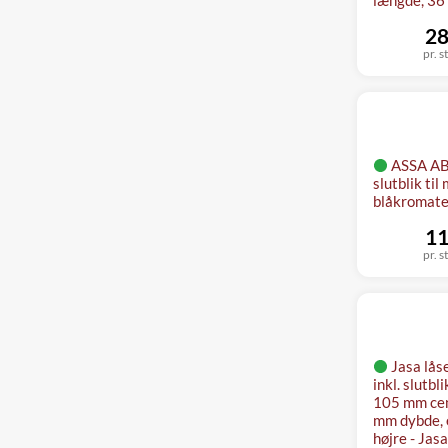
28
pr. s
ASSA AB
slutblik til
blåkromate
11
pr. s
Jasa låse
inkl. slutb
105 mm cen
mm dybde, e
højre - Jasa