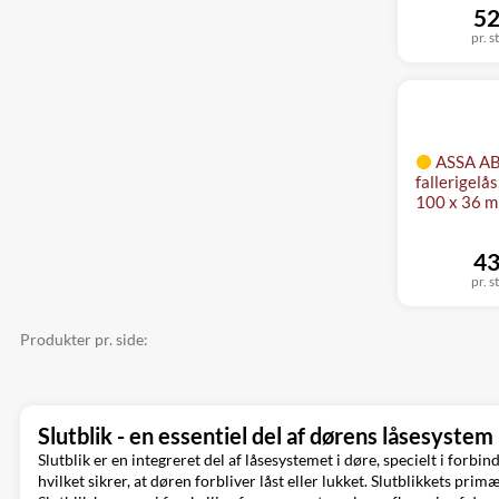
52
pr. s
ASSA ABL
fallerigelå
100 x 36 
43
pr. s
Produkter pr. side:
Slutblik - en essentiel del af dørens låsesystem
Slutblik er en integreret del af låsesystemet i døre, specielt i for
hvilket sikrer, at døren forbliver låst eller lukket. Slutblikkets p