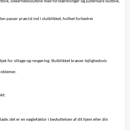
tblik, sikkerhedsslutblik med forstærkninger og justerbare slutblik,
llen passer præcist ind i slutblikket, hvilket forbedrer
tjek for slitage og rengøring. Slutblikket kræver lejlighedsvis
problemer.
ukt:
lade; det er en nøglefaktor i beskyttelsen af dit hjem eller din