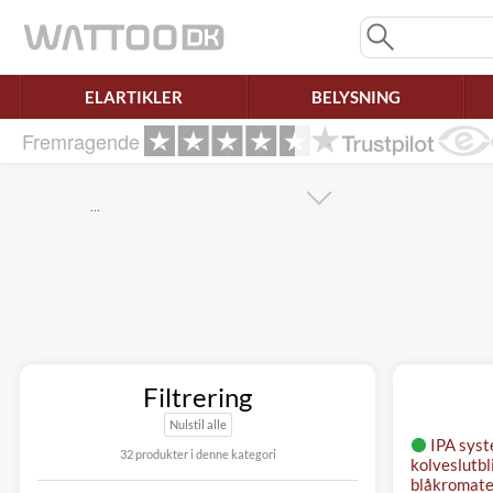
Mangler chatten?
Ret samtykke!
ELARTIKLER
BELYSNING
Fremragende
…
Filtrering
Nulstil alle
IPA sys
32 produkter i denne kategori
kolveslutbl
blåkromate