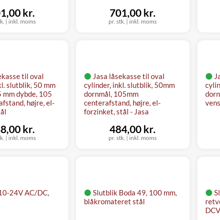
1,00 kr.
701,00 kr.
tk.
|
inkl. moms
pr. stk.
|
inkl. moms
ekasse til oval
Jasa låsekasse til oval
J
kl. slutblik, 50 mm
cylinder, inkl. slutblik, 50mm
cyli
5 mm dybde, 105
dornmål, 105mm
dorn
fstand, højre, el-
centerafstand, højre, el-
venst
tål
forzinket, stål - Jasa
8,00 kr.
484,00 kr.
tk.
|
inkl. moms
pr. stk.
|
inkl. moms
k 10-24V AC/DC,
Slutblik Boda 49, 100 mm,
S
blåkromateret stål
retv
DCV,