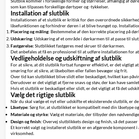
Slutblik kommer i forskellige former og størrelser, afhængig af døre
som kan tilpasses forskellige dørtyper og -tykkelser.
Installation af slutblik
Installationen af et slutblik er kritisk for den overordnede sikkerhed
låsefunktionen og forhindrer døren i at blive tvunget op. Installati
Placering og måling
: Bestemmelse af den korrekte placering på dør
Udskæring
: Udskæring af et område i dørkarmen til at passe til slut
Fastgørelse:
Slutblikket fastgøres med skruer til dørkarmen.
Det anbefales at få en professionel til at udføre installationen for a
Vedligeholdelse og udskiftning af slutblik
For at sikre, at dit slutblik fortsat fungerer effektivt, er det vigti
smøring for at sikre, at låsebolten eller fallen bevæger sig frit.
Over tid kan slutblikket blive slidt eller beskadiget, hvilket kan p
Derudover er det vigtigt at fjerne snavs og støv, der kan have samlet s
Hvis et slutblik er beskadiget eller slidt, er det vigtigt at få det ud
Vælg det rigtige slutblik
Når du skal vælge et nyt eller udskifte et eksisterende slutblik, er de
Låsetype:
Sørg for, at slutblikket er kompatibelt med din låsetype og
Materiale og styrke
: Vælg et materiale, der tilbyder den nødvendig
Design og finish
: Overvej slutblikkets design og finish, så det passer 
Et korrekt valgt og installeret slutblik er en afgørende komponent i a
virksomhed.