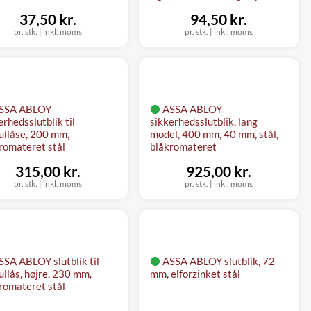
37,50 kr.
94,50 kr.
pr. stk.
|
inkl. moms
pr. stk.
|
inkl. moms
SSA ABLOY
ASSA ABLOY
erhedsslutblik til
sikkerhedsslutblik, lang
llåse, 200 mm,
model, 400 mm, 40 mm, stål,
romateret stål
blåkromateret
315,00 kr.
925,00 kr.
pr. stk.
|
inkl. moms
pr. stk.
|
inkl. moms
SSA ABLOY slutblik til
ASSA ABLOY slutblik, 72
llås, højre, 230 mm,
mm, elforzinket stål
romateret stål