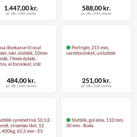
1.447,00 kr.
588,00 kr.
pr. stk.
|
inkl. moms
pr. stk.
|
inkl. moms
asa låsekasse til oval
Portrigle, 215 mm,
nder, inkl. slutblik, 50mm
varmforzinket, u/slutblik
mål, 74mm dybde,
re, el.forsinket, stål
484,00 kr.
251,00 kr.
pr. stk.
|
inkl. moms
pr. stk.
|
inkl. moms
lutblik symmetrisk 50.1.E
Slutblik, gul elox, 110 mm,
endt, strømløs låst, 12
30 mm - Boda
 400kg, 65,5 mm - ES