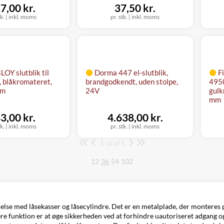
7,00 kr.
37,50 kr.
tk.
|
inkl. moms
pr. stk.
|
inkl. moms
OY slutblik til
Dorma 447 el-slutblik,
Fi
s, blåkromateret,
brandgodkendt, uden stolpe,
4950
mm
24V
gulk
mm
3,00 kr.
4.638,00 kr.
tk.
|
inkl. moms
pr. stk.
|
inkl. moms
1
Side
ud af 1
12
36
54
102
bindelse med låsekasser og låsecylindre. Det er en metalplade, der monteres
rimære funktion er at øge sikkerheden ved at forhindre uautoriseret adgang 