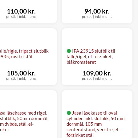
110,00 kr.
94,00 kr.
pr. stk.
|
inkl. moms
pr. stk.
|
inkl. moms
lle/rigle, tripact slutblik
IPA 23915 slutblik til
935, rustfri stål
falle/rigel, el-forzinket,
blåkromateret
185,00 kr.
109,00 kr.
pr. stk.
|
inkl. moms
pr. stk.
|
inkl. moms
asa låsekasse med rigel,
Jasa låsekasse til oval
. slutblik, 50mm dornmål,
cylinder, inkl. slutblik, 50 mm
 dybde, stål, el-
dornmål, 105 mm
inket
centerafstand, venstre, el-
forzinket stål