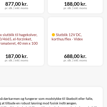
877,00 kr.
188,00 kr.
pr. stk.
|
inkl. moms
pr. stk.
|
inkl. moms
x slutblik til hagekolver,
Slutblik 12V DC,
/4665, el-forzinket,
korthus/flex - Videx
romateret, 40 mm x 100
187,00 kr.
688,00 kr.
pr. stk.
|
inkl. moms
pr. stk.
|
inkl. moms
 på dørkarmen og fungerer som modstykke til låsebolt eller falle,
og at tilbyde en robust løsning mod fysisk indtrængen.