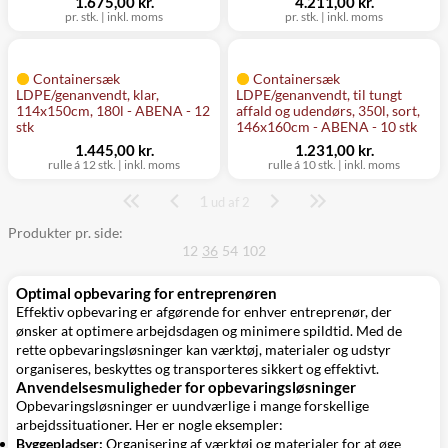
1.675,00 kr.
4.211,00 kr.
pr. stk.
|
inkl. moms
pr. stk.
|
inkl. moms
Containersæk
Containersæk
LDPE/genanvendt, klar,
LDPE/genanvendt, til tungt
114x150cm, 180l - ABENA - 12
affald og udendørs, 350l, sort,
stk
146x160cm - ABENA - 10 stk
1.445,00 kr.
1.231,00 kr.
rulle á 12 stk.
|
inkl. moms
rulle á 10 stk.
|
inkl. moms
1
Side
ud af 2
Produkter pr. side:
12
36
54
102
Optimal opbevaring for entreprenøren
Effektiv opbevaring er afgørende for enhver entreprenør, der
ønsker at optimere arbejdsdagen og minimere spildtid. Med de
rette opbevaringsløsninger kan værktøj, materialer og udstyr
organiseres, beskyttes og transporteres sikkert og effektivt.
Anvendelsesmuligheder for opbevaringsløsninger
Opbevaringsløsninger er uundværlige i mange forskellige
arbejdssituationer. Her er nogle eksempler:
Byggepladser:
Organisering af værktøj og materialer for at øge