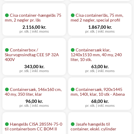
Cisa container-hængelås 75
Cisa containerlås, 75 mm,
mm, 2 nøgler pr. lås
med 2 nøgler, special profil
2.116,00 kr.
1.867,00 kr.
pr. stk.
|
inkl. moms
pr. stk.
|
inkl. moms
Containerbox /
Containersæk klar,
Skurvognsindtag CEE 5P 32A
1240x1510 mm, 40 my, 240
400V
liter, 10 stk.
343,00 kr.
63,00 kr.
pr. stk.
|
inkl. moms
pr. stk.
|
inkl. moms
Containersæk, 146x160 cm,
Containersæk, 920x1445
40 my, 350 liter, klar
mm, 140l, klar, 10 stk - Abena
96,00 kr.
68,00 kr.
pr. stk.
|
inkl. moms
pr. stk.
|
inkl. moms
Hængelås CISA 2855N-75-0
Jasafe hængelås til
til containerbom CC BOM II
container, ekskl. cylinder