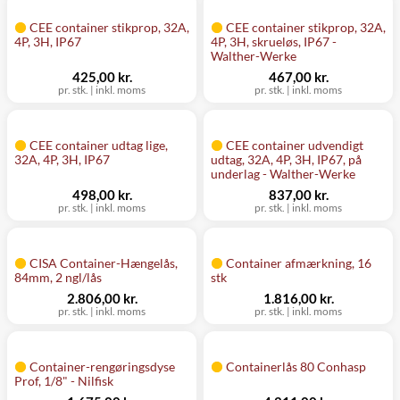
CEE container stikprop, 32A,
CEE container stikprop, 32A,
4P, 3H, IP67
4P, 3H, skrueløs, IP67 -
Walther-Werke
425,00 kr.
467,00 kr.
pr. stk.
|
inkl. moms
pr. stk.
|
inkl. moms
CEE container udtag lige,
CEE container udvendigt
32A, 4P, 3H, IP67
udtag, 32A, 4P, 3H, IP67, på
underlag - Walther-Werke
498,00 kr.
837,00 kr.
pr. stk.
|
inkl. moms
pr. stk.
|
inkl. moms
CISA Container-Hængelås,
Container afmærkning, 16
84mm, 2 ngl/lås
stk
2.806,00 kr.
1.816,00 kr.
pr. stk.
|
inkl. moms
pr. stk.
|
inkl. moms
Container-rengøringsdyse
Containerlås 80 Conhasp
Prof, 1/8" - Nilfisk