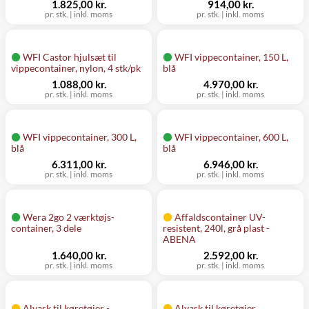
1.825,00 kr.
914,00 kr.
pr. stk.
|
inkl. moms
pr. stk.
|
inkl. moms
WFI Castor hjulsæt til
WFI vippecontainer, 150 L,
vippecontainer, nylon, 4 stk/pk
blå
1.088,00 kr.
4.970,00 kr.
pr. stk.
|
inkl. moms
pr. stk.
|
inkl. moms
WFI vippecontainer, 300 L,
WFI vippecontainer, 600 L,
blå
blå
6.311,00 kr.
6.946,00 kr.
pr. stk.
|
inkl. moms
pr. stk.
|
inkl. moms
Wera 2go 2 værktøjs-
Affaldscontainer UV-
container, 3 dele
resistent, 240l, grå plast -
ABENA
1.640,00 kr.
2.592,00 kr.
pr. stk.
|
inkl. moms
pr. stk.
|
inkl. moms
Alvask til køretøjer -
Alvask til køretøjer,