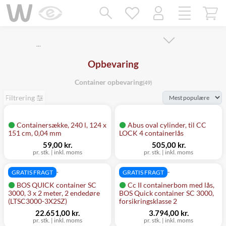
Mangler chatten?
Ret samtykke!
…
Opbevaring
Container opbevaring
(49)
Filtrering
Containersække, 240 l, 124 x
Abus oval cylinder, til CC
151 cm, 0,04 mm
LOCK 4 containerlås
59,00 kr.
505,00 kr.
pr. stk.
|
inkl. moms
pr. stk.
|
inkl. moms
GRATIS FRAGT
GRATIS FRAGT
BOS QUICK container SC
Cc II containerbom med lås,
3000, 3 x 2 meter, 2 endedøre
BOS Quick container SC 3000,
(LTSC3000-3X2SZ)
forsikringsklasse 2
22.651,00 kr.
3.794,00 kr.
pr. stk.
|
inkl. moms
pr. stk.
|
inkl. moms