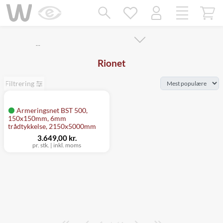
Mangler chatten?
Ret samtykke!
…
Rionet
Filtrering
Armeringsnet BST 500,
150x150mm, 6mm
trådtykkelse, 2150x5000mm
3.649,00 kr.
pr. stk.
|
inkl. moms