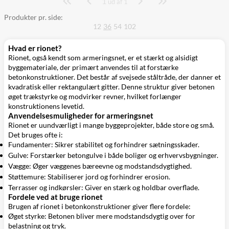
1
Side
ud af 1
Produkter pr. side:
12
36
54
102
Hvad er rionet?
Rionet, også kendt som armeringsnet, er et stærkt og alsidigt
byggemateriale, der primært anvendes til at forstærke
betonkonstruktioner. Det består af svejsede ståltråde, der danner et
kvadratisk eller rektangulært gitter. Denne struktur giver betonen
øget trækstyrke og modvirker revner, hvilket forlænger
konstruktionens levetid.
Anvendelsesmuligheder for armeringsnet
Rionet er uundværligt i mange byggeprojekter, både store og små.
Det bruges ofte i:
Fundamenter: Sikrer stabilitet og forhindrer sætningsskader.
Gulve: Forstærker betongulve i både boliger og erhvervsbygninger.
Vægge: Øger væggenes bæreevne og modstandsdygtighed.
Støttemure: Stabiliserer jord og forhindrer erosion.
Terrasser og indkørsler: Giver en stærk og holdbar overflade.
Fordele ved at bruge rionet
Brugen af rionet i betonkonstruktioner giver flere fordele:
Øget styrke: Betonen bliver mere modstandsdygtig over for
belastning og tryk.