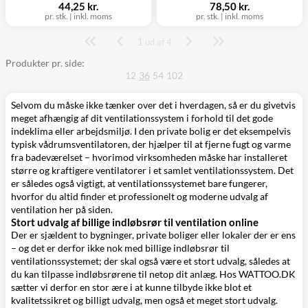
44,25 kr.
78,50 kr.
pr. stk.
|
inkl. moms
pr. stk.
|
inkl. moms
1
Side
ud af 4
Produkter pr. side:
12
36
54
102
Selvom du måske ikke tænker over det i hverdagen, så er du givetvis
meget afhængig af dit
ventilationssystem
i forhold til det gode
indeklima eller arbejdsmiljø. I den private bolig er det eksempelvis
typisk
vådrumsventilatoren
, der hjælper til at fjerne fugt og varme
fra badeværelset – hvorimod virksomheden måske har installeret
større og kraftigere
ventilatorer
i et samlet ventilationssystem. Det
er således også vigtigt, at ventilationssystemet bare fungerer,
hvorfor du altid finder et professionelt og moderne udvalg af
ventilation her på siden.
Stort udvalg af billige indløbsrør til ventilation online
Der er sjældent to bygninger, private boliger eller lokaler der er ens
– og det er derfor ikke nok med billige indløbsrør til
ventilationssystemet; der skal også være et stort udvalg, således at
du kan tilpasse indløbsrørene til netop dit anlæg. Hos WATTOO.DK
sætter vi derfor en stor ære i at kunne tilbyde ikke blot et
kvalitetssikret og billigt udvalg, men også et meget stort udvalg.