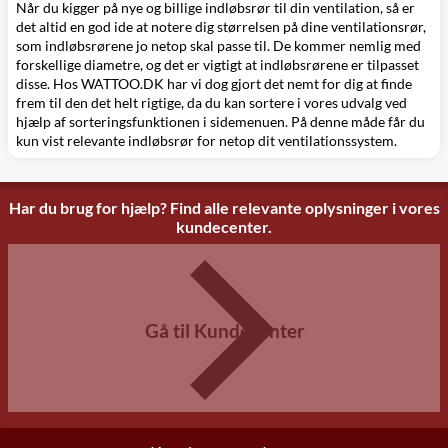
Når du kigger på nye og billige indløbsrør til din ventilation, så er
det altid en god ide at notere dig størrelsen på dine
ventilationsrør
,
som indløbsrørene jo netop skal passe til. De kommer nemlig med
forskellige diametre, og det er vigtigt at indløbsrørene er tilpasset
disse. Hos WATTOO.DK har vi dog gjort det nemt for dig at finde
frem til den det helt rigtige, da du kan sortere i vores udvalg ved
hjælp af sorteringsfunktionen i sidemenuen. På denne måde får du
kun vist relevante indløbsrør for netop dit ventilationssystem.
Har du brug for hjælp? Find alle relevante oplysninger i vores
kundecenter.
Gå til Kundecenter