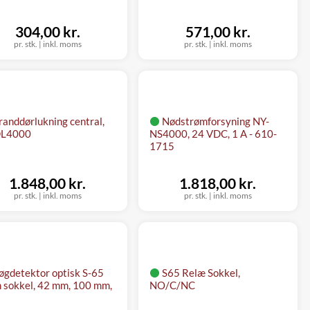
304,00 kr.
571,00 kr.
pr. stk.
|
inkl. moms
pr. stk.
|
inkl. moms
randdørlukning central,
Nødstrømforsyning NY-
L4000
NS4000, 24 VDC, 1 A - 610-
1715
1.848,00 kr.
1.818,00 kr.
pr. stk.
|
inkl. moms
pr. stk.
|
inkl. moms
øgdetektor optisk S-65
S65 Relæ Sokkel,
 sokkel, 42 mm, 100 mm,
NO/C/NC