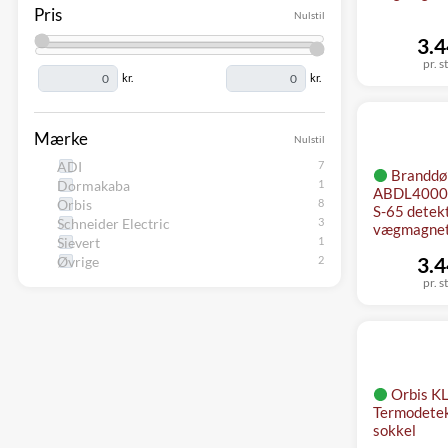
Pris
Nulstil
3.4
pr. s
kr.
kr.
Mærke
Nulstil
ADI
Branddø
Dormakaba
ABDL4000 
Orbis
S-65 detek
Schneider Electric
vægmagne
Sievert
3.4
Øvrige
pr. s
Orbis K
Termodetek
sokkel