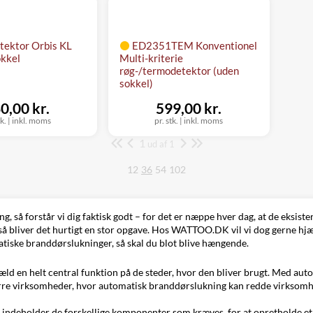
tektor Orbis KL
ED2351TEM Konventionel
okkel
Multi-kriterie
røg-/termodetektor (uden
sokkel)
0,00 kr.
599,00 kr.
tk.
|
inkl. moms
pr. stk.
|
inkl. moms
1
Side
ud af 1
12
36
54
102
g, så forstår vi dig faktisk godt – for det er næppe hver dag, at de eksist
så bliver det hurtigt en stor opgave. Hos WATTOO.DK vil vi dog gerne hjæl
ske branddørslukninger, så skal du blot blive hængende.
d en helt central funktion på de steder, hvor den bliver brugt. Med auto
større virksomheder, hvor automatisk branddørslukning kan redde virksomhe
 indeholder de forskellige komponenter som kræves, for at opretholde et