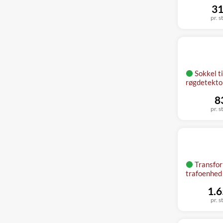
31
pr. s
Sokkel ti
røgdetektor
8
pr. s
Transfo
trafoenhed
1.6
pr. s