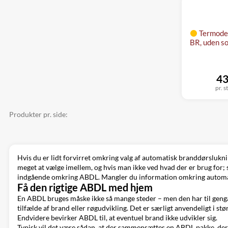
Termode
BR, uden s
43
pr. s
Produkter pr. side:
Hvis du er lidt forvirret omkring valg af automatisk branddørsluknin
meget at vælge imellem, og hvis man ikke ved hvad der er brug for; 
indgående omkring ABDL. Mangler du information omkring automati
Få den rigtige ABDL med hjem
En ABDL bruges måske ikke så mange steder – men den har til gengæl
tilfælde af brand eller røgudvikling. Det er særligt anvendeligt i 
Endvidere bevirker ABDL til, at eventuel brand ikke udvikler sig.
Typisk vil det være sådan, at der sammensættes en ABDL pakke, der