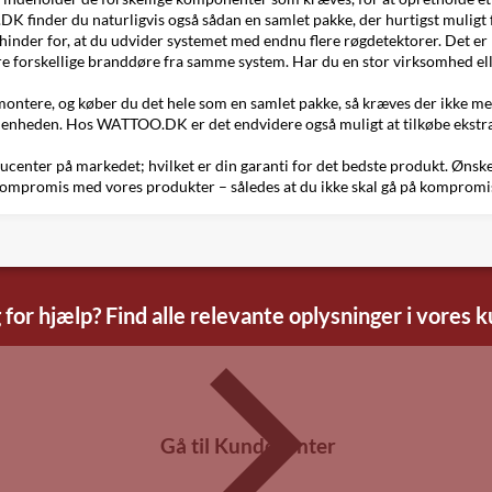
.DK
finder du naturligvis også sådan en samlet pakke, der hurtigst mulig
inder for, at du udvider systemet med endnu flere røgdetektorer. Det er n
ere forskellige branddøre fra samme system. Har du en stor virksomhed e
ontere, og køber du det hele som en samlet pakke, så kræves der ikke mere
ralenheden. Hos WATTOO.DK er det endvidere også muligt at tilkøbe ekstr
ducenter på markedet
; hvilket er din garanti for det bedste produkt. Ønsk
kompromis med vores produkter – således at du ikke skal gå på kompromi
 for hjælp? Find alle relevante oplysninger i vores 
Gå til Kundecenter