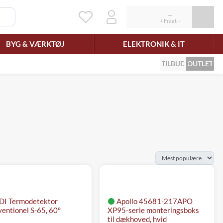
BYG & VÆRKTØJ
ELEKTRONIK & IT
TILBUD
OUTLET
DI Termodetektor
Apollo 45681-217APO
entionel S-65, 60°
XP95-serie monteringsboks
til dækhoved, hvid