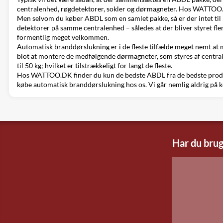
centralenhed, røgdetektorer, sokler og dørmagneter. Hos
WATTOO
Men selvom du køber ABDL som en samlet pakke, så er der intet til h
detektorer på samme centralenhed – således at der bliver styret fl
formentlig meget velkommen.
Automatisk branddørslukning er i de fleste tilfælde meget nemt at m
blot at montere de medfølgende
dørmagneter
, som styres af cent
til 50 kg; hvilket er tilstrækkeligt for langt de fleste.
Hos WATTOO.DK finder du kun de bedste ABDL fra
de bedste pro
købe automatisk branddørslukning hos os. Vi går nemlig aldrig på 
Har du brug