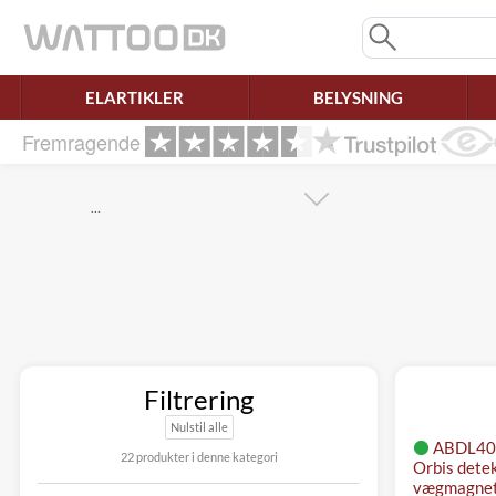
Mangler chatten?
Ret samtykke!
ELARTIKLER
BELYSNING
Fremragende
…
Filtrering
Nulstil alle
ABDL400
22 produkter i denne kategori
Orbis dete
vægmagnet