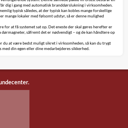
t får dig i gang med automatisk branddørslukning i virksomheden.
emlig typisk således, at der typisk kan kobles mange forskellige
ller mange lokaler med følsomt udstyr, så er denne mulighed
 for at få systemet sat op. Det eneste der skal gøres herefter er
a dørmagneter, såfremt det er nødvendigt – og de kan håndtere op
er du at være bedst muligt sikret i virksomheden, så kan du trygt
s med din egen eller dine medarbejderes sikkerhed.
kundecenter.