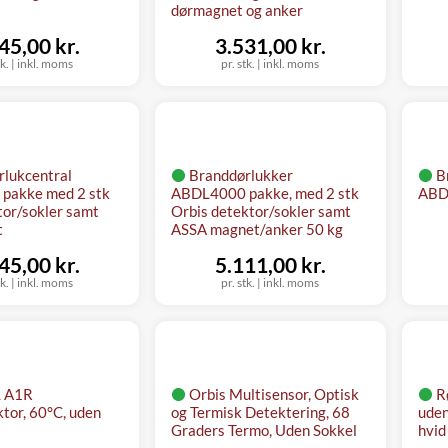
dørmagnet og anker
45,00 kr.
3.531,00 kr.
tk.
|
inkl. moms
pr. stk.
|
inkl. moms
rlukcentral
Branddørlukker
B
pakke med 2 stk
ABDL4000 pakke, med 2 stk
ABD
tor/sokler samt
Orbis detektor/sokler samt
t
ASSA magnet/anker 50 kg
45,00 kr.
5.111,00 kr.
tk.
|
inkl. moms
pr. stk.
|
inkl. moms
L A1R
Orbis Multisensor, Optisk
R
tor, 60°C, uden
og Termisk Detektering, 68
uden
Graders Termo, Uden Sokkel
hvid