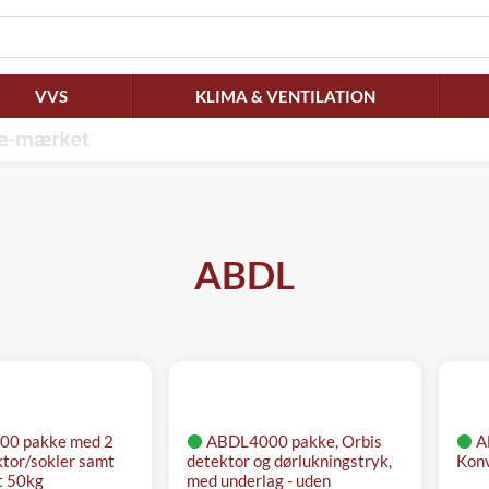
VVS
KLIMA & VENTILATION
ABDL
0 pakke med 2
ABDL4000 pakke, Orbis
A
ktor/sokler samt
detektor og dørlukningstryk,
Konv
 50kg
med underlag - uden