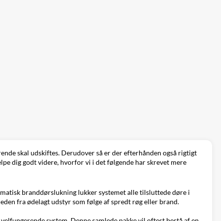
erende skal udskiftes. Derudover så er der efterhånden også rigtigt
pe dig godt videre, hvorfor vi i det følgende har skrevet mere
matisk branddørslukning lukker systemet alle tilsluttede døre i
den fra ødelagt udstyr som følge af spredt røg eller brand.
 velfungerende system. Denne samlede pakke vil oftest bestå af en