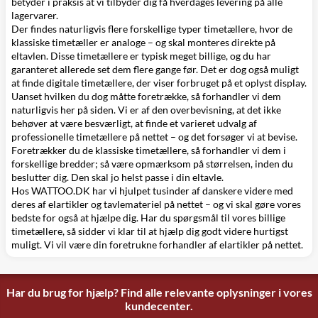
betyder i praksis at vi tilbyder dig få hverdages levering på alle
lagervarer.
Der findes naturligvis flere forskellige typer timetællere, hvor de
klassiske timetæller er analoge – og skal monteres direkte på
eltavlen. Disse timetællere er typisk meget billige, og du har
garanteret allerede set dem flere gange før. Det er dog også muligt
at finde digitale timetællere, der viser forbruget på et oplyst display.
Uanset hvilken du dog måtte foretrække, så forhandler vi dem
naturligvis her på siden. Vi er af den overbevisning, at det ikke
behøver at være besværligt, at finde et varieret udvalg af
professionelle timetællere på nettet – og det forsøger vi at bevise.
Foretrækker du de klassiske timetællere, så forhandler vi dem i
forskellige bredder; så være opmærksom på størrelsen, inden du
beslutter dig. Den skal jo helst passe i din eltavle.
Hos WATTOO.DK har vi hjulpet tusinder af danskere videre med
deres af
elartikler
og
tavlemateriel
på nettet – og vi skal gøre vores
bedste for også at hjælpe dig. Har du spørgsmål til vores billige
timetællere, så sidder vi klar til at hjælp dig godt videre hurtigst
muligt. Vi vil være din foretrukne forhandler af elartikler på nettet.
Har du brug for hjælp? Find alle relevante oplysninger i vores
kundecenter.