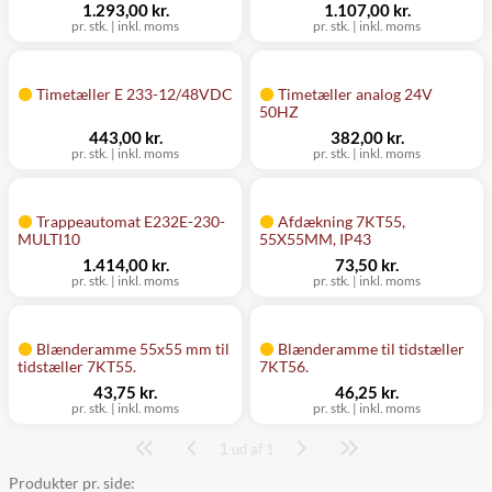
1.293,00 kr.
1.107,00 kr.
pr. stk.
|
inkl. moms
pr. stk.
|
inkl. moms
Timetæller E 233-12/48VDC
Timetæller analog 24V
50HZ
443,00 kr.
382,00 kr.
pr. stk.
|
inkl. moms
pr. stk.
|
inkl. moms
Trappeautomat E232E-230-
Afdækning 7KT55,
MULTI10
55X55MM, IP43
1.414,00 kr.
73,50 kr.
pr. stk.
|
inkl. moms
pr. stk.
|
inkl. moms
Blænderamme 55x55 mm til
Blænderamme til tidstæller
tidstæller 7KT55.
7KT56.
43,75 kr.
46,25 kr.
pr. stk.
|
inkl. moms
pr. stk.
|
inkl. moms
1
Side
ud af 1
Produkter pr. side: