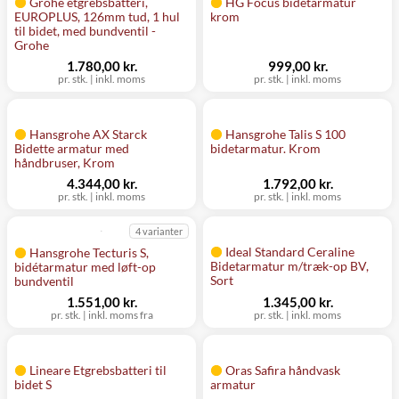
Grohe etgrebsbatteri,
HG Focus bidetarmatur
EUROPLUS, 126mm tud, 1 hul
krom
til bidet, med bundventil -
Grohe
1.780,00 kr.
999,00 kr.
pr. stk.
|
inkl. moms
pr. stk.
|
inkl. moms
Hansgrohe AX Starck
Hansgrohe Talis S 100
Bidette armatur med
bidetarmatur. Krom
håndbruser, Krom
4.344,00 kr.
1.792,00 kr.
pr. stk.
|
inkl. moms
pr. stk.
|
inkl. moms
4 varianter
Ideal Standard Ceraline
Hansgrohe Tecturis S,
Bidetarmatur m/træk-op BV,
bidétarmatur med løft-op
Sort
bundventil
1.551,00 kr.
1.345,00 kr.
pr. stk.
|
inkl. moms fra
pr. stk.
|
inkl. moms
Lineare Etgrebsbatteri til
Oras Safira håndvask
bidet S
armatur