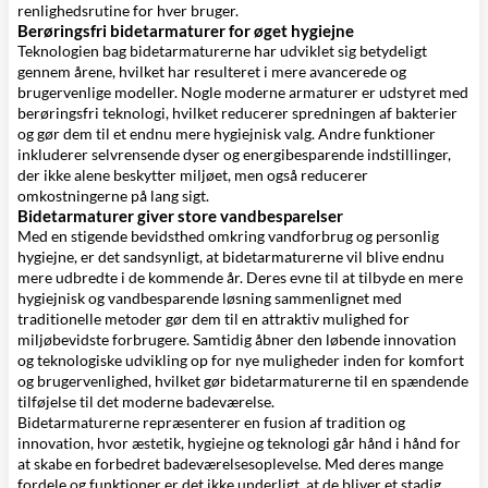
renlighedsrutine for hver bruger.
Berøringsfri bidetarmaturer for øget hygiejne
Teknologien bag bidetarmaturerne har udviklet sig betydeligt
gennem årene, hvilket har resulteret i mere avancerede og
brugervenlige modeller. Nogle moderne armaturer er udstyret med
berøringsfri teknologi, hvilket reducerer spredningen af bakterier
og gør dem til et endnu mere hygiejnisk valg. Andre funktioner
inkluderer selvrensende dyser og energibesparende indstillinger,
der ikke alene beskytter miljøet, men også reducerer
omkostningerne på lang sigt.
Bidetarmaturer giver store vandbesparelser
Med en stigende bevidsthed omkring vandforbrug og personlig
hygiejne, er det sandsynligt, at bidetarmaturerne vil blive endnu
mere udbredte i de kommende år. Deres evne til at tilbyde en mere
hygiejnisk og vandbesparende løsning sammenlignet med
traditionelle metoder gør dem til en attraktiv mulighed for
miljøbevidste forbrugere. Samtidig åbner den løbende innovation
og teknologiske udvikling op for nye muligheder inden for komfort
og brugervenlighed, hvilket gør bidetarmaturerne til en spændende
tilføjelse til det moderne badeværelse.
Bidetarmaturerne repræsenterer en fusion af tradition og
innovation, hvor æstetik, hygiejne og teknologi går hånd i hånd for
at skabe en forbedret badeværelsesoplevelse. Med deres mange
fordele og funktioner er det ikke underligt, at de bliver et stadig