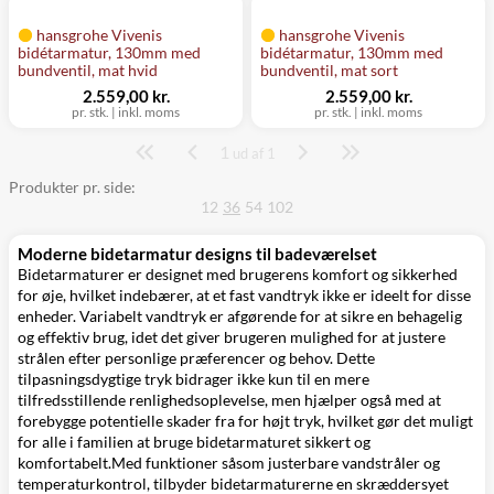
hansgrohe Vivenis
hansgrohe Vivenis
bidétarmatur, 130mm med
bidétarmatur, 130mm med
bundventil, mat hvid
bundventil, mat sort
2.559,00 kr.
2.559,00 kr.
pr. stk.
|
inkl. moms
pr. stk.
|
inkl. moms
1
Side
ud af 1
Produkter pr. side:
12
36
54
102
Moderne bidetarmatur designs til badeværelset
Bidetarmaturer er designet med brugerens komfort og sikkerhed
for øje, hvilket indebærer, at et fast vandtryk ikke er ideelt for disse
enheder. Variabelt vandtryk er afgørende for at sikre en behagelig
og effektiv brug, idet det giver brugeren mulighed for at justere
strålen efter personlige præferencer og behov. Dette
tilpasningsdygtige tryk bidrager ikke kun til en mere
tilfredsstillende renlighedsoplevelse, men hjælper også med at
forebygge potentielle skader fra for højt tryk, hvilket gør det muligt
for alle i familien at bruge bidetarmaturet sikkert og
komfortabelt.Med funktioner såsom justerbare vandstråler og
temperaturkontrol, tilbyder bidetarmaturerne en skræddersyet