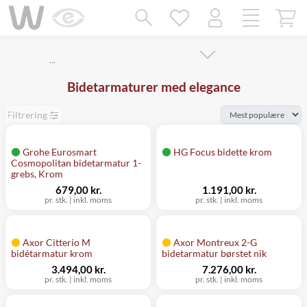
Mangler chatten?
Ret samtykke!
…
Bidetarmaturer med elegance
Filtrering
Grohe Eurosmart
HG Focus bidette krom
Cosmopolitan bidetarmatur 1-
grebs, Krom
679,00 kr.
1.191,00 kr.
pr. stk.
|
inkl. moms
pr. stk.
|
inkl. moms
Axor Citterio M
Axor Montreux 2-G
bidétarmatur krom
bidetarmatur børstet nik
3.494,00 kr.
7.276,00 kr.
pr. stk.
|
inkl. moms
pr. stk.
|
inkl. moms