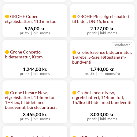
GROHE Cubeo
GROHE Plus etgrebsbatteri
etgrebsbatteri, 113 mm tud
til bidet, DN 15, krom
976,00 kr.
2.177,00 kr.
pr. stk.
|
inkl. moms
pr. stk.
|
inkl. moms
8 varianter
Grohe Concetto
Grohe Essence bidetarmatur,
bidetarmatur, Krom
1-grebs, S-Size, løftestang m/
bundventil
1.244,00 kr.
1.740,00 kr.
pr. stk.
|
inkl. moms
pr. stk.
|
inkl. moms fra
Grohe Lineare New,
Grohe Lineare New,
etgrebsbatteri, 114mm tud,
etgrebsbatteri, 114mm tud,
1H/flex, til bidet med
1h/flex til bidet med bundventil
bundventil, børstet antracit
3.465,00 kr.
3.033,00 kr.
pr. stk.
|
inkl. moms
pr. stk.
|
inkl. moms