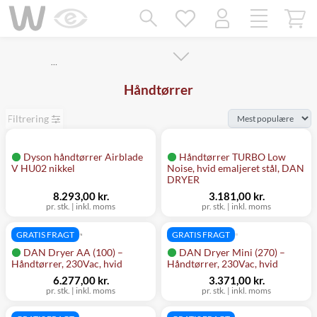
Mangler chatten?
Ret samtykke!
…
Håndtørrer
Filtrering
Dyson håndtørrer Airblade
Håndtørrer TURBO Low
V HU02 nikkel
Noise, hvid emaljeret stål, DAN
DRYER
8.293,00 kr.
3.181,00 kr.
pr. stk.
|
inkl. moms
pr. stk.
|
inkl. moms
GRATIS FRAGT
GRATIS FRAGT
DAN Dryer AA (100) –
DAN Dryer Mini (270) –
Håndtørrer, 230Vac, hvid
Håndtørrer, 230Vac, hvid
6.277,00 kr.
3.371,00 kr.
pr. stk.
|
inkl. moms
pr. stk.
|
inkl. moms