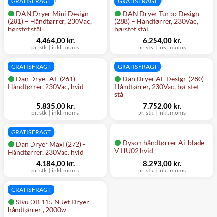
GRATIS FRAGT
GRATIS FRAGT
DAN Dryer Mini Design
DAN Dryer Turbo Design
(281) – Håndtørrer, 230Vac,
(288) – Håndtørrer, 230Vac,
børstet stål
børstet stål
4.464,00 kr.
6.254,00 kr.
pr. stk.
|
inkl. moms
pr. stk.
|
inkl. moms
GRATIS FRAGT
GRATIS FRAGT
Dan Dryer AE (261) -
Dan Dryer AE Design (280) -
Håndtørrer, 230Vac, hvid
Håndtørrer, 230Vac, børstet
stål
5.835,00 kr.
7.752,00 kr.
pr. stk.
|
inkl. moms
pr. stk.
|
inkl. moms
GRATIS FRAGT
Dyson håndtørrer Airblade
Dan Dryer Maxi (272) -
V HU02 hvid
Håndtørrer, 230Vac, hvid
4.184,00 kr.
8.293,00 kr.
pr. stk.
|
inkl. moms
pr. stk.
|
inkl. moms
GRATIS FRAGT
Siku OB 115 N Jet Dryer
håndtørrer , 2000w