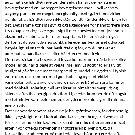
automatiske håndtørrere tænder selv, så snart de registrerer
bevægelse med en indbygget
bevægelsessensor
– hvilket som
udgangspunkt er en meget energivenlig løsning. Det medvirker
nemlig til, at håndtørreren ikke står tændt, når der ikke er brug for
det. Det samme gør sig i øvrigt også gældende for håndtørrere med
trykknap, der dog ikke egner sig til mere beskyttede miljøer som
eksempelvis laboratorier eller hospitaler. Det er således også
derfor, at du som udgangspunkt allerede har begrænset udvalget
betydeligt, så snart du har besluttet dig for, om du ønsker en
automatisk håndtørrer – eller håndtørrer med tryk.
Dernæst så kan du begynde at kigge lidt nærmere på de forskellige
modeller du har tilbage at vælge imellem. Et godt råd er så vidt
muligt at gå efter de mest energivenlige modeller, og det vil typisk
være dem, der kommer med god isolering og et effektivt
varmeelement. De nyere og mere moderne håndtørrere kommer
med dobbelt isolering, hvilket sikrer minimalt varmespild; og
således effektiv energiproduktion. Ligeledes kommer de ofte også
med effektive varmeelementer, der ydermere bidrager til minimalt
energispild.
Det er endvidere værd at overveje brugsfrekvensen, for det nemlig
ikke ligegyldigt for dit køb af håndtørrer, om brugsfrekvensen af
tørreren er høj eller lav. Typisk kan du nemlig differentiere meget
efter, hvor ofte du forventer håndtørreren bliver brugt, da
forskellige producenter på markedet laver håndtørrere derefter.