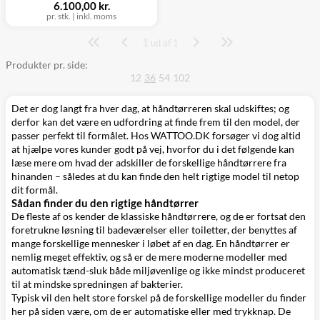
6.100,00 kr.
pr. stk.
|
inkl. moms
1
Side
ud af 1
Produkter pr. side:
12
36
54
102
Det er dog langt fra hver dag, at håndtørreren skal udskiftes; og
derfor kan det være en udfordring at finde frem til den model, der
passer perfekt til formålet. Hos
WATTOO.DK
forsøger vi dog altid
at hjælpe vores kunder godt på vej, hvorfor du i det følgende kan
læse mere om hvad der adskiller de forskellige håndtørrere fra
hinanden – således at du kan finde den helt rigtige model til netop
dit formål.
Sådan finder du den rigtige håndtørrer
De fleste af os kender de klassiske håndtørrere, og de er fortsat den
foretrukne løsning til
badeværelser
eller
toiletter
, der benyttes af
mange forskellige mennesker i løbet af en dag. En håndtørrer er
nemlig meget effektiv, og så er de mere moderne modeller med
automatisk tænd-sluk både miljøvenlige og ikke mindst produceret
til at mindske spredningen af bakterier.
Typisk vil den helt store forskel på de forskellige modeller du finder
her på siden være, om de er automatiske eller med trykknap. De