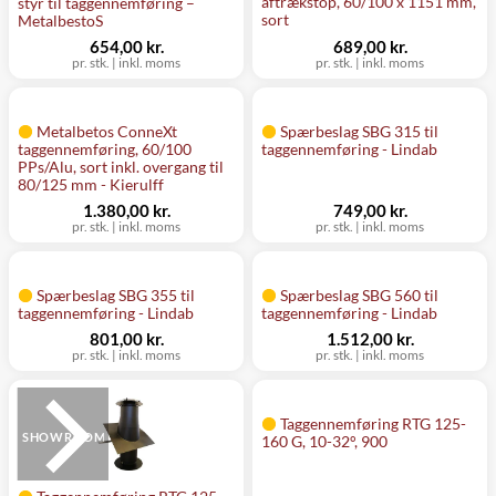
aftrækstop, 60/100 x 1151 mm,
styr til taggennemføring –
sort
MetalbestoS
654,00 kr.
689,00 kr.
pr. stk.
|
inkl. moms
pr. stk.
|
inkl. moms
Metalbetos ConneXt
Spærbeslag SBG 315 til
taggennemføring, 60/100
taggennemføring - Lindab
PPs/Alu, sort inkl. overgang til
80/125 mm - Kierulff
1.380,00 kr.
749,00 kr.
pr. stk.
|
inkl. moms
pr. stk.
|
inkl. moms
Spærbeslag SBG 355 til
Spærbeslag SBG 560 til
taggennemføring - Lindab
taggennemføring - Lindab
801,00 kr.
1.512,00 kr.
pr. stk.
|
inkl. moms
pr. stk.
|
inkl. moms
Taggennemføring RTG 125-
SHOWROOM
160 G, 10-32°, 900