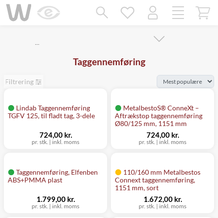
Mangler chatten?
Ret samtykke!
…
Taggennemføring
Filtrering
Lindab Taggennemføring
MetalbestoS® ConneXt –
TGFV 125, til fladt tag, 3-dele
Aftrækstop taggennemføring
Ø80/125 mm, 1151 mm
724,00 kr.
724,00 kr.
pr. stk.
|
inkl. moms
pr. stk.
|
inkl. moms
Taggennemføring, Elfenben
110/160 mm Metalbestos
ABS+PMMA plast
Connext taggennemføring,
1151 mm, sort
1.799,00 kr.
1.672,00 kr.
pr. stk.
|
inkl. moms
pr. stk.
|
inkl. moms