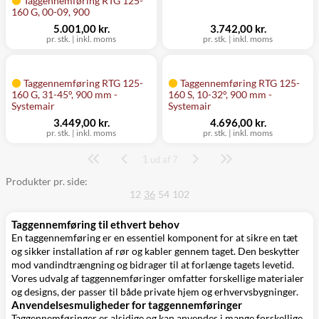
Taggennemføring RTG 125-
160 G, 00-09, 900
5.001,00 kr.
3.742,00 kr.
pr. stk.
|
inkl. moms
pr. stk.
|
inkl. moms
Taggennemføring RTG 125-
Taggennemføring RTG 125-
160 G, 31-45°, 900 mm -
160 S, 10-32°, 900 mm -
Systemair
Systemair
3.449,00 kr.
4.696,00 kr.
pr. stk.
|
inkl. moms
pr. stk.
|
inkl. moms
1
Side
ud af 7
Produkter pr. side:
12
36
54
102
Taggennemføring til ethvert behov
En taggennemføring er en essentiel komponent for at sikre en tæt
og sikker installation af rør og kabler gennem taget. Den beskytter
mod vandindtrængning og bidrager til at forlænge tagets levetid.
Vores udvalg af taggennemføringer omfatter forskellige materialer
og designs, der passer til både private hjem og erhvervsbygninger.
Anvendelsesmuligheder for taggennemføringer
Taggennemføringer er alsidige og kan anvendes i mange forskellige