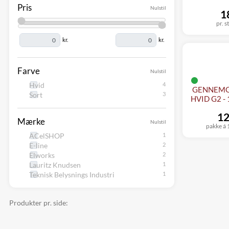
Pris
Nulstil
1
pr. s
kr.
kr.
Farve
Nulstil
Hvid
GENNEMG
Sort
HVID G2 - 
12
Mærke
Nulstil
pakke á 1
ACelSHOP
E-line
Elworks
Lauritz Knudsen
Teknisk Belysnings Industri
Produkter pr. side: