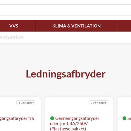
VVS
KLIMA & VENTILATION
Ledningsafbryder
1 varianter
2 varianter
angsafbryder fra
Gennemgangsafbryder
S
uden jord, 4A/250V
(Plastpose pakket)