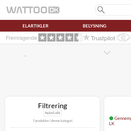
Mangler chatten?
Ret samtykke!
ELARTIKLER
BELYSNING
Fremragende
…
Filtrering
Nulstil alle
Gennemg
7 produkter i denne kategori
LK