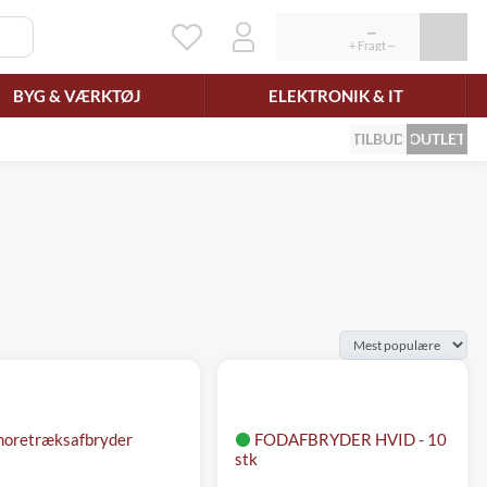
BYG & VÆRKTØJ
ELEKTRONIK & IT
TILBUD
OUTLET
noretræksafbryder
FODAFBRYDER HVID - 10
stk