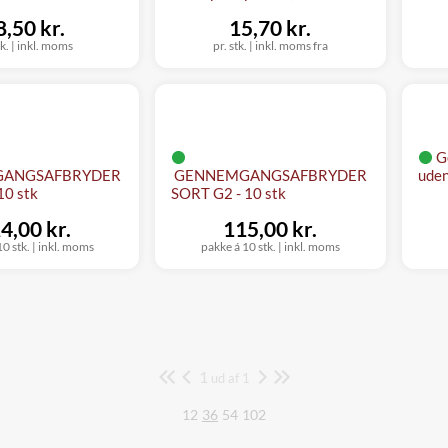
8,50 kr.
15,70 kr.
tk.
|
inkl. moms
pr. stk.
|
inkl. moms fra
G
ANGSAFBRYDER
GENNEMGANGSAFBRYDER
uden
10 stk
SORT G2 - 10 stk
4,00 kr.
115,00 kr.
0 stk.
|
inkl. moms
pakke á 10 stk.
|
inkl. moms
1
Side
ud af 1
12
36
54
102