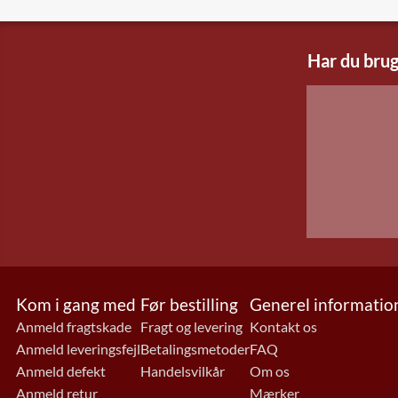
Har du brug
Kom i gang med
Før bestilling
Generel informatio
Anmeld fragtskade
Fragt og levering
Kontakt os
Anmeld leveringsfejl
Betalingsmetoder
FAQ
Anmeld defekt
Handelsvilkår
Om os
Anmeld retur
Mærker