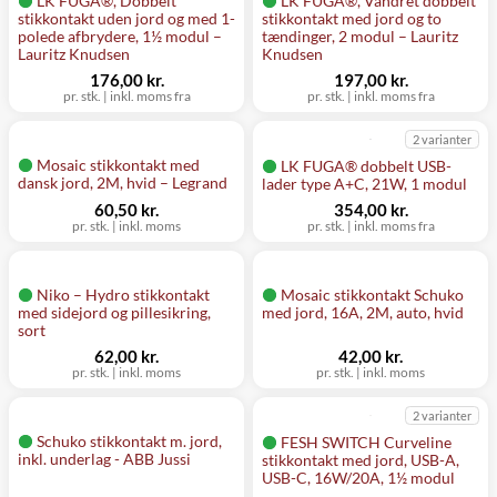
LK FUGA®, Dobbelt
LK FUGA®, Vandret dobbelt
stikkontakt uden jord og med 1-
stikkontakt med jord og to
polede afbrydere, 1½ modul –
tændinger, 2 modul – Lauritz
Lauritz Knudsen
Knudsen
176,00 kr.
197,00 kr.
pr. stk.
|
inkl. moms fra
pr. stk.
|
inkl. moms fra
2 varianter
Mosaic stikkontakt med
LK FUGA® dobbelt USB-
dansk jord, 2M, hvid – Legrand
lader type A+C, 21W, 1 modul
60,50 kr.
354,00 kr.
pr. stk.
|
inkl. moms
pr. stk.
|
inkl. moms fra
Niko – Hydro stikkontakt
Mosaic stikkontakt Schuko
med sidejord og pillesikring,
med jord, 16A, 2M, auto, hvid
sort
62,00 kr.
42,00 kr.
pr. stk.
|
inkl. moms
pr. stk.
|
inkl. moms
2 varianter
Schuko stikkontakt m. jord,
FESH SWITCH Curveline
inkl. underlag - ABB Jussi
stikkontakt med jord, USB-A,
USB-C, 16W/20A, 1½ modul