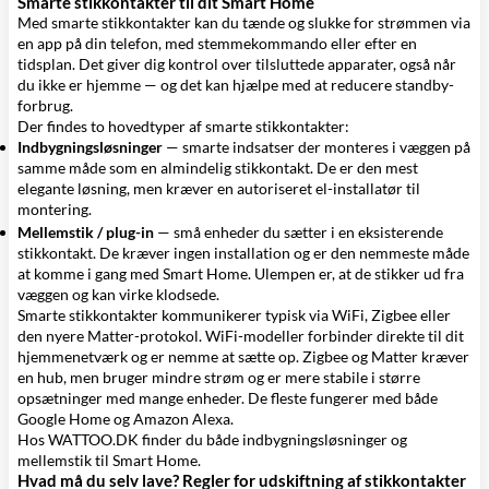
Smarte stikkontakter til dit Smart Home
Med smarte stikkontakter kan du tænde og slukke for strømmen via
en app på din telefon, med stemmekommando eller efter en
tidsplan. Det giver dig kontrol over tilsluttede apparater, også når
du ikke er hjemme — og det kan hjælpe med at reducere standby-
forbrug.
Der findes to hovedtyper af smarte stikkontakter:
Indbygningsløsninger
— smarte indsatser der monteres i væggen på
samme måde som en almindelig stikkontakt. De er den mest
elegante løsning, men kræver en autoriseret el-installatør til
montering.
Mellemstik / plug-in
— små enheder du sætter i en eksisterende
stikkontakt. De kræver ingen installation og er den nemmeste måde
at komme i gang med Smart Home. Ulempen er, at de stikker ud fra
væggen og kan virke klodsede.
Smarte stikkontakter kommunikerer typisk via WiFi, Zigbee eller
den nyere Matter-protokol. WiFi-modeller forbinder direkte til dit
hjemmenetværk og er nemme at sætte op. Zigbee og Matter kræver
en hub, men bruger mindre strøm og er mere stabile i større
opsætninger med mange enheder. De fleste fungerer med både
Google Home og Amazon Alexa.
Hos WATTOO.DK finder du både indbygningsløsninger og
mellemstik til Smart Home.
Hvad må du selv lave? Regler for udskiftning af stikkontakter