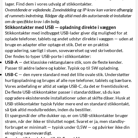
lager. Find dem i vores udvalg af
stikkontakter
.
Ovenstående er vejledende. Zoneinddeling og IP-krav kan variere afhængig
af rummets indretning. Rådgør dig altid med din autoriserede el-installatør
om de specifikke krav i din bolig.
Stikkontakter med USB — opladning direkte i væggen
Stikkontakter med indbygget USB-lader giver dig mulighed for at
oplade telefoner, tablets og andet udstyr direkte i væggen — uden at
bruge en adapter eller optage et stik. Det er en praktisk
opgradering, særligt i stuen, soveværelset og ved skrivebordet.
Der findes to typer USB-porte i stikkontakter:
USB-A
— det klassiske rektangulære stik, som de fleste kender.
Passer til ældre ladere og kabler. Typisk op til 5W opladning.
USB-C
— den nyere standard med det lille ovale stik. Understøtter
hurtigopladning og bruges af alle nye telefoner, tablets og bærbare.
Vores anbefaling er altid at vælge USB-C, da det er fremtidssikret.
De fleste USB-stikkontakter passer i standarddåser, så du kan
opgradere eksisterende installationer uden at skifte
dåser
. Husk at
USB-stikkontakter typisk fylder mere end en standard stikkontakt,
så tjek altid modulbredden, inden du bestiller.
Et spørgsmål der ofte dukker op, er om USB-stikkontakter bruger
strøm, når der ikke er tilsluttet noget. Svaret er ja, men standby-
forbruget er minimalt — typisk under 0,5W — og påvirker ikke din
elregning nævneværdigt.