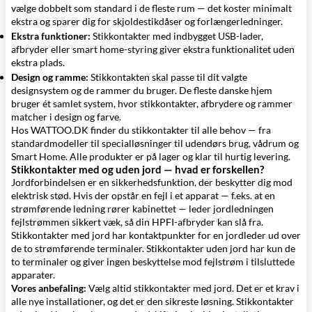
vælge dobbelt som standard i de fleste rum — det koster minimalt
ekstra og sparer dig for skjoldestikdåser og forlængerledninger.
Ekstra funktioner:
Stikkontakter med indbygget USB-lader,
afbryder eller smart home-styring giver ekstra funktionalitet uden
ekstra plads.
Design og ramme:
Stikkontakten skal passe til dit valgte
designsystem og de
rammer
du bruger. De fleste danske hjem
bruger ét samlet system, hvor stikkontakter,
afbrydere
og rammer
matcher i design og farve.
Hos WATTOO.DK finder du stikkontakter til alle behov — fra
standardmodeller til specialløsninger til udendørs brug, vådrum og
Smart Home. Alle produkter er på lager og klar til hurtig levering.
Stikkontakter med og uden jord — hvad er forskellen?
Jordforbindelsen er en sikkerhedsfunktion, der beskytter dig mod
elektrisk stød. Hvis der opstår en fejl i et apparat — f.eks. at en
strømførende ledning rører kabinettet — leder jordledningen
fejlstrømmen sikkert væk, så din HPFI-afbryder kan slå fra.
Stikkontakter med jord har kontaktpunkter for en jordleder ud over
de to strømførende terminaler. Stikkontakter uden jord har kun de
to terminaler og giver ingen beskyttelse mod fejlstrøm i tilsluttede
apparater.
Vores anbefaling:
Vælg altid stikkontakter med jord. Det er et krav i
alle nye installationer, og det er den sikreste løsning. Stikkontakter