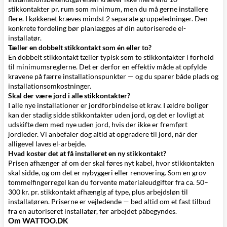
stikkontakter pr. rum som minimum, men du må gerne installere
flere. I køkkenet kræves mindst 2 separate gruppeledninger. Den
konkrete fordeling bør planlægges af din autoriserede el-
installatør.
Tæller en dobbelt stikkontakt som én eller to?
En dobbelt stikkontakt tæller typisk som to stikkontakter i forhold
til minimumsreglerne. Det er derfor en effektiv måde at opfylde
kravene på færre installationspunkter — og du sparer både plads og
installationsomkostninger.
Skal der være jord i alle stikkontakter?
I alle nye installationer er jordforbindelse et krav. I ældre boliger
kan der stadig sidde stikkontakter uden jord, og det er lovligt at
udskifte dem med nye uden jord, hvis der ikke er fremført
jordleder. Vi anbefaler dog altid at opgradere til jord, når der
alligevel laves el-arbejde.
Hvad koster det at få installeret en ny stikkontakt?
Prisen afhænger af om der skal føres nyt kabel, hvor stikkontakten
skal sidde, og om det er nybyggeri eller renovering. Som en grov
tommelfingerregel kan du forvente materialeudgifter fra ca. 50–
300 kr. pr. stikkontakt afhængig af type, plus arbejdsløn til
installatøren. Priserne er vejledende — bed altid om et fast tilbud
fra en autoriseret installatør, før arbejdet påbegyndes.
Om WATTOO.DK