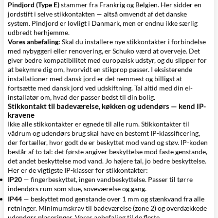
Pindjord (Type E)
stammer fra Frankrig og Belgien. Her sidder en
jordstift i selve stikkontakten — altså omvendt af det danske
system. Pindjord er lovligt i Danmark, men er endnu ikke særlig
udbredt herhjemme.
Vores anbefaling:
Skal du installere nye stikkontakter i forbindelse
med nybyggeri eller renovering, er Schuko værd at overveje. Det
giver bedre kompatibilitet med europæisk udstyr, og du slipper for
at bekymre dig om, hvorvidt en stikprop passer. I eksisterende
installationer med dansk jord er det nemmest og billigst at
fortsætte med dansk jord ved udskiftning. Tal altid med din el-
installatør om, hvad der passer bedst til din bolig.
Stikkontakt til badeværelse, køkken og udendørs — kend IP-
kravene
Ikke alle stikkontakter er egnede til alle rum. Stikkontakter til
vådrum og udendørs brug skal have en bestemt IP-klassificering,
der fortæller, hvor godt de er beskyttet mod vand og støv. IP-koden
består af to tal: det første angiver beskyttelse mod faste genstande,
det andet beskyttelse mod vand. Jo højere tal, jo bedre beskyttelse.
Her er de vigtigste IP-klasser for stikkontakter:
IP20
— fingerbeskyttet, ingen vandbeskyttelse. Passer til tørre
indendørs rum som stue, soveværelse og gang.
IP44
— beskyttet mod genstande over 1 mm og stænkvand fra alle
retninger. Minimumskrav til badeværelse (zone 2) og overdækkede
udendørs placeringer. Vores anbefaling til de fleste