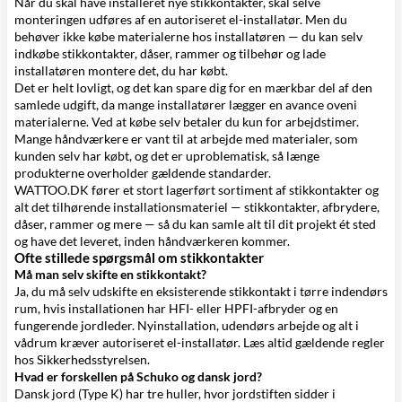
Når du skal have installeret nye stikkontakter, skal selve
monteringen udføres af en autoriseret el-installatør. Men du
behøver ikke købe materialerne hos installatøren — du kan selv
indkøbe stikkontakter,
dåser
,
rammer
og tilbehør og lade
installatøren montere det, du har købt.
Det er helt lovligt, og det kan spare dig for en mærkbar del af den
samlede udgift, da mange installatører lægger en avance oveni
materialerne. Ved at købe selv betaler du kun for arbejdstimer.
Mange håndværkere er vant til at arbejde med materialer, som
kunden selv har købt, og det er uproblematisk, så længe
produkterne overholder gældende standarder.
WATTOO.DK fører et stort lagerført sortiment af stikkontakter og
alt det tilhørende
installationsmateriel
— stikkontakter,
afbrydere
,
dåser
,
rammer
og mere — så du kan samle alt til dit projekt ét sted
og have det leveret, inden håndværkeren kommer.
Ofte stillede spørgsmål om stikkontakter
Må man selv skifte en stikkontakt?
Ja, du må selv udskifte en eksisterende stikkontakt i tørre indendørs
rum, hvis installationen har HFI- eller HPFI-afbryder og en
fungerende jordleder. Nyinstallation, udendørs arbejde og alt i
vådrum kræver autoriseret el-installatør. Læs altid gældende regler
hos Sikkerhedsstyrelsen.
Hvad er forskellen på Schuko og dansk jord?
Dansk jord (Type K) har tre huller, hvor jordstiften sidder i