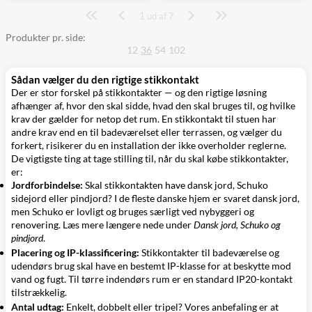
1
Side
ud af 7
Produkter pr. side:
12
36
54
102
Sådan vælger du den rigtige stikkontakt
Der er stor forskel på stikkontakter — og den rigtige løsning
afhænger af, hvor den skal sidde, hvad den skal bruges til, og hvilke
krav der gælder for netop det rum. En stikkontakt til stuen har
andre krav end en til badeværelset eller terrassen, og vælger du
forkert, risikerer du en installation der ikke overholder reglerne.
De vigtigste ting at tage stilling til, når du skal købe stikkontakter,
er:
Jordforbindelse:
Skal stikkontakten have dansk jord, Schuko
sidejord eller pindjord? I de fleste danske hjem er svaret dansk jord,
men Schuko er lovligt og bruges særligt ved nybyggeri og
renovering. Læs mere længere nede under
Dansk jord, Schuko og
pindjord
.
Placering og IP-klassificering:
Stikkontakter til badeværelse og
udendørs brug skal have en bestemt IP-klasse for at beskytte mod
vand og fugt. Til tørre indendørs rum er en standard IP20-kontakt
tilstrækkelig.
Antal udtag:
Enkelt, dobbelt eller tripel? Vores anbefaling er at