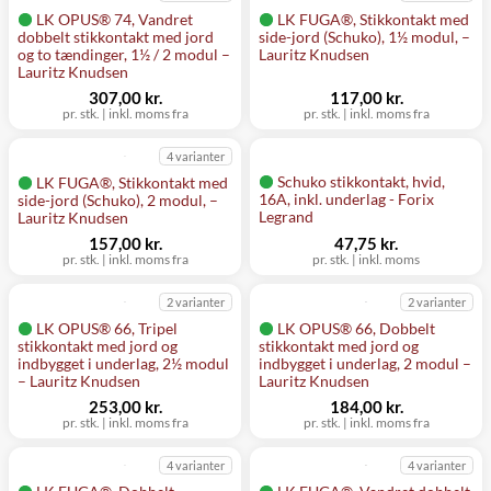
LK OPUS® 74, Vandret
LK FUGA®, Stikkontakt med
dobbelt stikkontakt med jord
side-jord (Schuko), 1½ modul, –
og to tændinger, 1½ / 2 modul –
Lauritz Knudsen
Lauritz Knudsen
307,00 kr.
117,00 kr.
pr. stk.
|
inkl. moms fra
pr. stk.
|
inkl. moms fra
4 varianter
Schuko stikkontakt, hvid,
LK FUGA®, Stikkontakt med
16A, inkl. underlag - Forix
side-jord (Schuko), 2 modul, –
Legrand
Lauritz Knudsen
157,00 kr.
47,75 kr.
pr. stk.
|
inkl. moms fra
pr. stk.
|
inkl. moms
2 varianter
2 varianter
LK OPUS® 66, Tripel
LK OPUS® 66, Dobbelt
stikkontakt med jord og
stikkontakt med jord og
indbygget i underlag, 2½ modul
indbygget i underlag, 2 modul –
– Lauritz Knudsen
Lauritz Knudsen
253,00 kr.
184,00 kr.
pr. stk.
|
inkl. moms fra
pr. stk.
|
inkl. moms fra
4 varianter
4 varianter