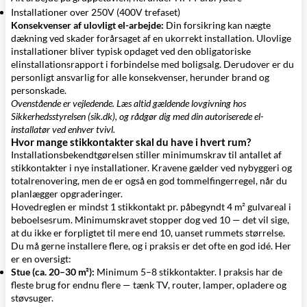
Installationer over 250V (400V trefaset)
Konsekvenser af ulovligt el-arbejde:
Din forsikring kan nægte
dækning ved skader forårsaget af en ukorrekt installation. Ulovlige
installationer bliver typisk opdaget ved den obligatoriske
elinstallationsrapport i forbindelse med boligsalg. Derudover er du
personligt ansvarlig for alle konsekvenser, herunder brand og
personskade.
Ovenstående er vejledende. Læs altid gældende lovgivning hos
Sikkerhedsstyrelsen (sik.dk), og rådgør dig med din autoriserede el-
installatør ved enhver tvivl.
Hvor mange stikkontakter skal du have i hvert rum?
Installationsbekendtgørelsen stiller minimumskrav til antallet af
stikkontakter i nye installationer. Kravene gælder ved nybyggeri og
totalrenovering, men de er også en god tommelfingerregel, når du
planlægger opgraderinger.
Hovedreglen er mindst 1 stikkontakt pr. påbegyndt 4 m² gulvareal i
beboelsesrum. Minimumskravet stopper dog ved 10 — det vil sige,
at du ikke er forpligtet til mere end 10, uanset rummets størrelse.
Du må gerne installere flere, og i praksis er det ofte en god idé. Her
er en oversigt:
Stue (ca. 20–30 m²):
Minimum 5–8 stikkontakter. I praksis har de
fleste brug for endnu flere — tænk TV, router, lamper, opladere og
støvsuger.