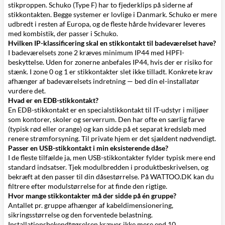
stikproppen. Schuko (Type F) har to fjederklips på siderne af
stikkontakten. Begge systemer er lovlige i Danmark. Schuko er mere
udbredt i resten af Europa, og de fleste hårde hvidevarer leveres
med kombistik, der passer i Schuko.
Hvilken IP-klassificering skal en stikkontakt til badeværelset have?
I badeværelsets zone 2 kræves minimum IP44 med HPFI-
beskyttelse. Uden for zonerne anbefales IP44, hvis der er risiko for
stænk. I zone 0 og 1 er stikkontakter slet ikke tilladt. Konkrete krav
afhænger af badeværelsets indretning — bed din el-installatør
vurdere det.
Hvad er en EDB-stikkontakt?
En EDB-stikkontakt er en specialstikkontakt til IT-udstyr i miljøer
som kontorer, skoler og serverrum. Den har ofte en særlig farve
(typisk rød eller orange) og kan sidde på et separat kredsløb med
renere strømforsyning. Til private hjem er det sjældent nødvendigt.
Passer en USB-stikkontakt i min eksisterende dåse?
I de fleste tilfælde ja, men USB-stikkontakter fylder typisk mere end
standard indsatser. Tjek modulbredden i produktbeskrivelsen, og
bekræft at den passer til din dåsestørrelse. På WATTOO.DK kan du
filtrere efter modulstørrelse for at finde den rigtige.
Hvor mange stikkontakter må der sidde på én gruppe?
Antallet pr. gruppe afhænger af kabeldimensionering,
sikringsstørrelse og den forventede belastning.
Installationsbekendtgørelsen kræver ikke mere end 10