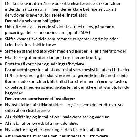
Det korte svar: du må selv udskifte eksisterende stikkontakter
indendørs i tørre rum — men der er klare betingelser, og alt
derudover kræver autoriseret el-installatør.
Det må du selv som boligejer:
Udskifte en eksisterende stikkontakt med en ny,
på samme
placering
, i tørre indendørs rum (op til 250V)
Skifte kosmetiske dele som
rammer
, tangenter og dækplader —
f.eks. hvis du vil skifte farve
Skifte en standard
afbryder
med en dæmper- eller timerafbryder
Montere og afmontere lamper i eksisterende udtag
Erstatte stikpropper og ledningsafbrydere
Forudsætninger:
Installationen skal være beskyttet af en HFI- eller
HPFI-afbryder, og der skal være en fungerende jordleder til stede
(for jordede kontakter). Sluk altid for strømmen på gruppetavlen,
og bekræft med en spændingstester, at der ikke er strøm på, før du
begynder.
Det kræver autoriseret el-installatør:
Nyinstallation af stikkontakter — også selvom det er direkte ved
siden af en eksisterende
Al udskiftning og installation i
badeværelser og vådrum
Al installation og udskiftning
udendørs
Ny kabelføring eller ændring af den faste installation
Alt arbejde på gruppetavlen, herunder HPFI-afbrydere