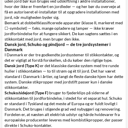
uden jord bør kun bruges ved udskiftning i ældre installationer,
hvor der ikke er fremført en jordleder — og her bør du overveje at
få en autoriseret el-installatør til at opgradere installationen med
jord, når muligheden byder sig.
Bemærk at dobbeltklassificerede apparater (klasse II, markeret med
☐-symbolet) — f.eks. mange opladere og lamper — ikke kræver
jordforbindelse for at fungere sikkert. De kan sagtens sættes i en
stikkontakt med jord, men bruger den ikke.
Dansk jord, Schuko og pindjord — de tre jordsystemer i
Danmark
I Danmark er der tre godkendte jordsystemer til stikkontakter, og
det er vigtigt at forstå forskellen, så du køber den rigtige type.
Dansk jord (Type K)
er det klassiske danske system med tre runde
huller i stikkontakten — to til strøm og ét til jord. Det har været
standard i Danmark i årtier, og langt de fleste danske hjem har dette
system. Danske stikpropper med jordstift passer kun i danske
stikkontakter.
Schuko/sidejord (Type F)
bruger to fjederklips på siderne af
stikkontakten til jordforbindelse, i stedet for et separat hul. Schuko
er standard i Tyskland og det meste af Europa og er fuldt lovligt i
Danmark. Det bruges i stigende grad ved nybyggeri og renovering.
Fordelen er, at næsten alt elektrisk udstyr og hårde hvidevarer fra
europæiske producenter leveres med kombistikpropper, der passer
direkte i Schuko-kontakter.