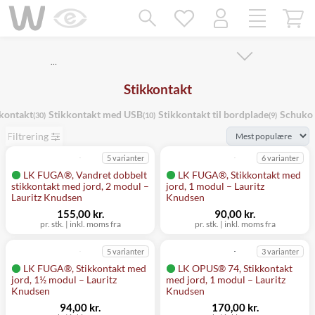
Mangler chatten?
Ret samtykke!
…
Stikkontakt
kontakt
Stikkontakt med USB
Stikkontakt til bordplade
Schuko 
(30)
(10)
(9)
Filtrering
5 varianter
6 varianter
LK FUGA®, Vandret dobbelt
LK FUGA®, Stikkontakt med
stikkontakt med jord, 2 modul –
jord, 1 modul – Lauritz
Lauritz Knudsen
Knudsen
155,00 kr.
90,00 kr.
pr. stk.
|
inkl. moms fra
pr. stk.
|
inkl. moms fra
5 varianter
3 varianter
LK FUGA®, Stikkontakt med
LK OPUS® 74, Stikkontakt
jord, 1½ modul – Lauritz
med jord, 1 modul – Lauritz
Knudsen
Knudsen
94,00 kr.
170,00 kr.