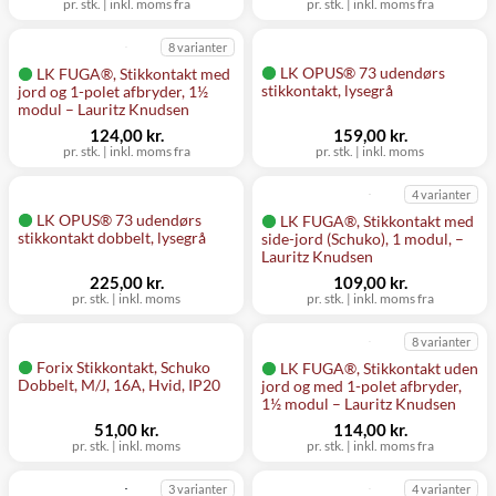
pr. stk.
|
inkl. moms fra
pr. stk.
|
inkl. moms fra
8 varianter
LK OPUS® 73 udendørs
LK FUGA®, Stikkontakt med
stikkontakt, lysegrå
jord og 1-polet afbryder, 1½
modul – Lauritz Knudsen
124,00 kr.
159,00 kr.
pr. stk.
|
inkl. moms fra
pr. stk.
|
inkl. moms
4 varianter
LK OPUS® 73 udendørs
LK FUGA®, Stikkontakt med
stikkontakt dobbelt, lysegrå
side-jord (Schuko), 1 modul, –
Lauritz Knudsen
225,00 kr.
109,00 kr.
pr. stk.
|
inkl. moms
pr. stk.
|
inkl. moms fra
8 varianter
Forix Stikkontakt, Schuko
LK FUGA®, Stikkontakt uden
Dobbelt, M/J, 16A, Hvid, IP20
jord og med 1-polet afbryder,
1½ modul – Lauritz Knudsen
51,00 kr.
114,00 kr.
pr. stk.
|
inkl. moms
pr. stk.
|
inkl. moms fra
3 varianter
4 varianter