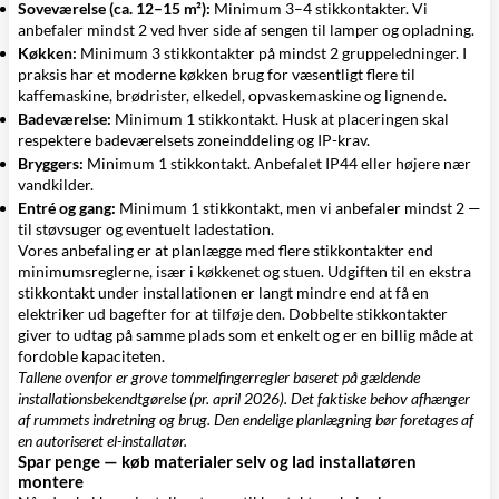
Soveværelse (ca. 12–15 m²):
Minimum 3–4 stikkontakter. Vi
anbefaler mindst 2 ved hver side af sengen til lamper og opladning.
Køkken:
Minimum 3 stikkontakter på mindst 2 gruppeledninger. I
praksis har et moderne køkken brug for væsentligt flere til
kaffemaskine, brødrister, elkedel, opvaskemaskine og lignende.
Badeværelse:
Minimum 1 stikkontakt. Husk at placeringen skal
respektere badeværelsets zoneinddeling og IP-krav.
Bryggers:
Minimum 1 stikkontakt. Anbefalet IP44 eller højere nær
vandkilder.
Entré og gang:
Minimum 1 stikkontakt, men vi anbefaler mindst 2 —
til støvsuger og eventuelt ladestation.
Vores anbefaling er at planlægge med flere stikkontakter end
minimumsreglerne, især i køkkenet og stuen. Udgiften til en ekstra
stikkontakt under installationen er langt mindre end at få en
elektriker ud bagefter for at tilføje den. Dobbelte stikkontakter
giver to udtag på samme plads som et enkelt og er en billig måde at
fordoble kapaciteten.
Tallene ovenfor er grove tommelfingerregler baseret på gældende
installationsbekendtgørelse (pr. april 2026). Det faktiske behov afhænger
af rummets indretning og brug. Den endelige planlægning bør foretages af
en autoriseret el-installatør.
Spar penge — køb materialer selv og lad installatøren
montere