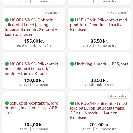
pr. stk.
|
inkl. moms
pr. stk.
|
inkl. moms fra
2 varianter
3 varianter
LK OPUS® 66, Dobbelt
LK FUGA®, Stikkontakt med
stikkontakt med jord og
pind-jord, 1 modul – Lauritz
integreret ramme, 2 modul –
Knudsen
Lauritz Knudsen
155,00 kr.
85,50 kr.
pr. stk.
|
inkl. moms fra
pr. stk.
|
inkl. moms fra
LK OPUS® 66, Stikkontakt
Underlag 1-modul, IP55, sort
med side-jord (Schuko), 1
modul – Lauritz Knudsen
120,00 kr.
38,00 kr.
pr. stk.
|
inkl. moms
pr. stk.
|
inkl. moms
4 varianter
Schuko stikkontakt m. jord
LK FUGA®, Stikkontakt med
dobbelt, inkl. underlag - ABB
jord og Europlug udtag (maks.
Jussi
2,5A), 1½ modul – Lauritz
Knudsen
104,00 kr.
201,00 kr.
pr. stk.
|
inkl. moms
pr. stk.
|
inkl. moms fra