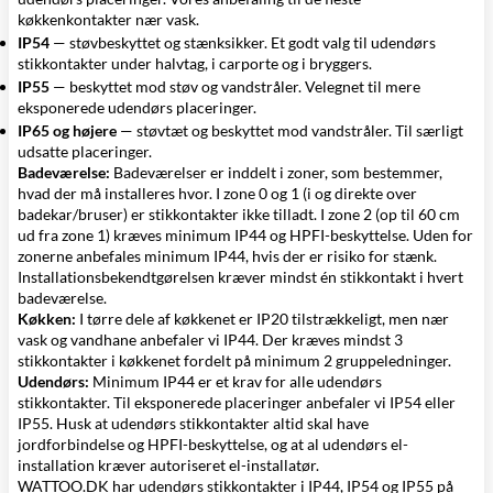
køkkenkontakter nær vask.
IP54
— støvbeskyttet og stænksikker. Et godt valg til udendørs
stikkontakter under halvtag, i carporte og i bryggers.
IP55
— beskyttet mod støv og vandstråler. Velegnet til mere
eksponerede udendørs placeringer.
IP65 og højere
— støvtæt og beskyttet mod vandstråler. Til særligt
udsatte placeringer.
Badeværelse:
Badeværelser er inddelt i zoner, som bestemmer,
hvad der må installeres hvor. I zone 0 og 1 (i og direkte over
badekar/bruser) er stikkontakter ikke tilladt. I zone 2 (op til 60 cm
ud fra zone 1) kræves minimum IP44 og HPFI-beskyttelse. Uden for
zonerne anbefales minimum IP44, hvis der er risiko for stænk.
Installationsbekendtgørelsen kræver mindst én stikkontakt i hvert
badeværelse.
Køkken:
I tørre dele af køkkenet er IP20 tilstrækkeligt, men nær
vask og vandhane anbefaler vi IP44. Der kræves mindst 3
stikkontakter i køkkenet fordelt på minimum 2 gruppeledninger.
Udendørs:
Minimum IP44 er et krav for alle udendørs
stikkontakter. Til eksponerede placeringer anbefaler vi IP54 eller
IP55. Husk at udendørs stikkontakter altid skal have
jordforbindelse og HPFI-beskyttelse, og at al udendørs el-
installation kræver autoriseret el-installatør.
WATTOO.DK har udendørs stikkontakter i IP44, IP54 og IP55 på