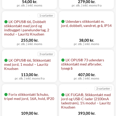
54,00 kr.
279,00 kr.
pr. stk.
|
inkl. moms
pr. stk.
|
inkl. moms fra
1 varianter
Udendørs stikkontakt m.
LK OPUS® 66, Dobbelt
jord, dobbelt, vandret, grå, IP54
stikkontakt med jord og
indbygget i panelunderlag, 2
modul – Lauritz Knudsen
255,00 kr.
38,00 kr.
pr. stk.
|
inkl. moms
pr. stk.
|
inkl. moms
3 varianter
LK OPUS® 73 udendørs
LK OPUS® 66, Stikkontakt
stikkontakt med afbryder,
med jord, 1 modul – Lauritz
lysegrå
Knudsen
113,00 kr.
407,00 kr.
pr. stk.
|
inkl. moms fra
pr. stk.
|
inkl. moms
2 varianter
Forix stikkontakt Schuko,
LK FUGA®, Stikkontakt med
tripel med jord, 16A, hvid, IP20
jord og USB-C-lader (2100mA
ladestrøm), 1½ modul – Lauritz
Knudsen
109,00 kr.
393,00 kr.