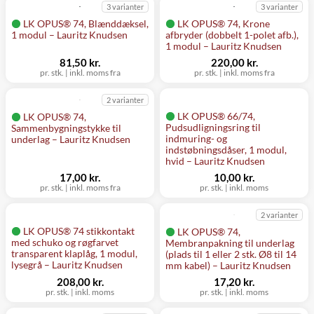
3 varianter
3 varianter
LK OPUS® 74, Blænddæksel,
LK OPUS® 74, Krone
1 modul – Lauritz Knudsen
afbryder (dobbelt 1-polet afb.),
1 modul – Lauritz Knudsen
81,50 kr.
220,00 kr.
pr. stk.
|
inkl. moms fra
pr. stk.
|
inkl. moms fra
2 varianter
LK OPUS® 66/74,
LK OPUS® 74,
Pudsudligningsring til
Sammenbygningstykke til
indmuring- og
underlag – Lauritz Knudsen
indstøbningsdåser, 1 modul,
hvid – Lauritz Knudsen
17,00 kr.
10,00 kr.
pr. stk.
|
inkl. moms fra
pr. stk.
|
inkl. moms
2 varianter
LK OPUS® 74 stikkontakt
LK OPUS® 74,
med schuko og røgfarvet
Membranpakning til underlag
transparent klaplåg, 1 modul,
(plads til 1 eller 2 stk. Ø8 til 14
lysegrå – Lauritz Knudsen
mm kabel) – Lauritz Knudsen
208,00 kr.
17,20 kr.
pr. stk.
|
inkl. moms
pr. stk.
|
inkl. moms