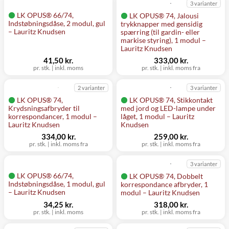
3 varianter
LK OPUS® 66/74,
LK OPUS® 74, Jalousi
Indstøbningsdåse, 2 modul, gul
trykknapper med gensidig
– Lauritz Knudsen
spærring (til gardin- eller
markise styring), 1 modul –
Lauritz Knudsen
41,50 kr.
333,00 kr.
pr. stk.
|
inkl. moms
pr. stk.
|
inkl. moms fra
2 varianter
3 varianter
LK OPUS® 74,
LK OPUS® 74, Stikkontakt
Krydsningsafbryder til
med jord og LED-lampe under
korrespondancer, 1 modul –
låget, 1 modul – Lauritz
Lauritz Knudsen
Knudsen
334,00 kr.
259,00 kr.
pr. stk.
|
inkl. moms fra
pr. stk.
|
inkl. moms fra
3 varianter
LK OPUS® 66/74,
LK OPUS® 74, Dobbelt
Indstøbningsdåse, 1 modul, gul
korrespondance afbryder, 1
– Lauritz Knudsen
modul – Lauritz Knudsen
34,25 kr.
318,00 kr.
pr. stk.
|
inkl. moms
pr. stk.
|
inkl. moms fra