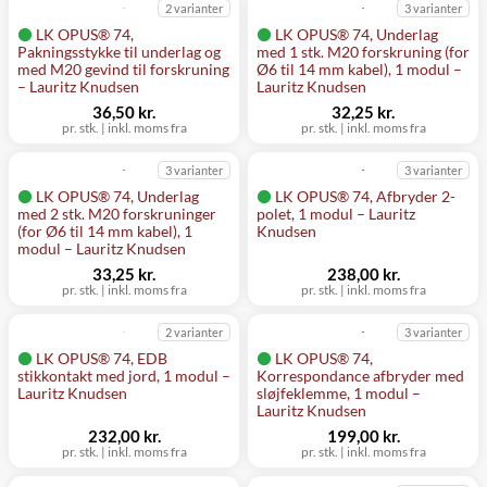
2 varianter
3 varianter
LK OPUS® 74,
LK OPUS® 74, Underlag
Pakningsstykke til underlag og
med 1 stk. M20 forskruning (for
med M20 gevind til forskruning
Ø6 til 14 mm kabel), 1 modul –
– Lauritz Knudsen
Lauritz Knudsen
36,50 kr.
32,25 kr.
pr. stk.
|
inkl. moms fra
pr. stk.
|
inkl. moms fra
3 varianter
3 varianter
LK OPUS® 74, Underlag
LK OPUS® 74, Afbryder 2-
med 2 stk. M20 forskruninger
polet, 1 modul – Lauritz
(for Ø6 til 14 mm kabel), 1
Knudsen
modul – Lauritz Knudsen
33,25 kr.
238,00 kr.
pr. stk.
|
inkl. moms fra
pr. stk.
|
inkl. moms fra
2 varianter
3 varianter
LK OPUS® 74, EDB
LK OPUS® 74,
stikkontakt med jord, 1 modul –
Korrespondance afbryder med
Lauritz Knudsen
sløjfeklemme, 1 modul –
Lauritz Knudsen
232,00 kr.
199,00 kr.
pr. stk.
|
inkl. moms fra
pr. stk.
|
inkl. moms fra