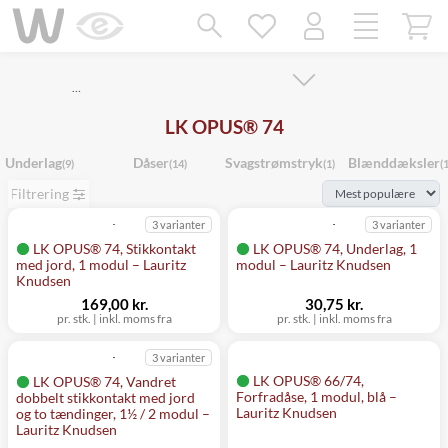
Mangler chatten?
Ret samtykke!
…
LK OPUS® 74
Underlag
Dåser
Svagstrømstryk
Blænddæksler
(9)
(14)
(1)
(1
Filtrering
3 varianter
3 varianter
LK OPUS® 74, Stikkontakt
LK OPUS® 74, Underlag, 1
med jord, 1 modul – Lauritz
modul – Lauritz Knudsen
Knudsen
169,00 kr.
30,75 kr.
pr. stk.
|
inkl. moms fra
pr. stk.
|
inkl. moms fra
3 varianter
LK OPUS® 66/74,
LK OPUS® 74, Vandret
Forfradåse, 1 modul, blå –
dobbelt stikkontakt med jord
Lauritz Knudsen
og to tændinger, 1½ / 2 modul –
Lauritz Knudsen