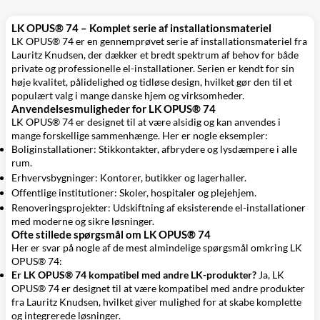
LK OPUS® 74 – Komplet serie af installationsmateriel
LK OPUS® 74 er en gennemprøvet serie af installationsmateriel fra
Lauritz Knudsen, der dækker et bredt spektrum af behov for både
private og professionelle el-installationer. Serien er kendt for sin
høje kvalitet, pålidelighed og tidløse design, hvilket gør den til et
populært valg i mange danske hjem og virksomheder.
Anvendelsesmuligheder for LK OPUS® 74
LK OPUS® 74 er designet til at være alsidig og kan anvendes i
mange forskellige sammenhænge. Her er nogle eksempler:
Boliginstallationer: Stikkontakter, afbrydere og lysdæmpere i alle
rum.
Erhvervsbygninger: Kontorer, butikker og lagerhaller.
Offentlige institutioner: Skoler, hospitaler og plejehjem.
Renoveringsprojekter: Udskiftning af eksisterende el-installationer
med moderne og sikre løsninger.
Ofte stillede spørgsmål om LK OPUS® 74
Her er svar på nogle af de mest almindelige spørgsmål omkring LK
OPUS® 74:
Er LK OPUS® 74 kompatibel med andre LK-produkter?
Ja, LK
OPUS® 74 er designet til at være kompatibel med andre produkter
fra Lauritz Knudsen, hvilket giver mulighed for at skabe komplette
og integrerede løsninger.