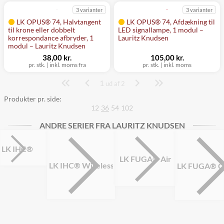
3 varianter
3 varianter
LK OPUS® 74, Halvtangent
LK OPUS® 74, Afdækning til
til krone eller dobbelt
LED signallampe, 1 modul –
korrespondance afbryder, 1
Lauritz Knudsen
modul – Lauritz Knudsen
38,00 kr.
105,00 kr.
pr. stk.
|
inkl. moms fra
pr. stk.
|
inkl. moms
1
Side
ud af 2
Produkter pr. side:
12
36
54
102
ANDRE SERIER FRA LAURITZ KNUDSEN
LK IHC®
LK FUGA® Air
LK IHC® Wireless
LK FUGA® C