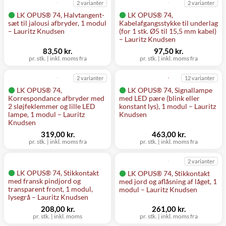
2 varianter
2 varianter
LK OPUS® 74, Halvtangent-
LK OPUS® 74,
sæt til jalousi afbryder, 1 modul
Kabelafgangsstykke til underlag
– Lauritz Knudsen
(for 1 stk. Ø5 til 15,5 mm kabel)
– Lauritz Knudsen
83,50 kr.
97,50 kr.
pr. stk.
|
inkl. moms fra
pr. stk.
|
inkl. moms fra
2 varianter
12 varianter
LK OPUS® 74,
LK OPUS® 74, Signallampe
Korrespondance afbryder med
med LED pære (blink eller
2 sløjfeklemmer og lille LED
konstant lys), 1 modul – Lauritz
lampe, 1 modul – Lauritz
Knudsen
Knudsen
319,00 kr.
463,00 kr.
pr. stk.
|
inkl. moms fra
pr. stk.
|
inkl. moms fra
2 varianter
LK OPUS® 74, Stikkontakt
LK OPUS® 74, Stikkontakt
med fransk pindjord og
med jord og aflåsning af låget, 1
transparent front, 1 modul,
modul – Lauritz Knudsen
lysegrå – Lauritz Knudsen
208,00 kr.
261,00 kr.
pr. stk.
|
inkl. moms
pr. stk.
|
inkl. moms fra