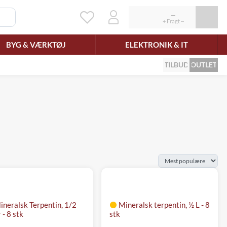
BYG & VÆRKTØJ
ELEKTRONIK & IT
TILBUD
OUTLET
ineralsk Terpentin, 1/2
Mineralsk terpentin, ½ L - 8
 - 8 stk
stk