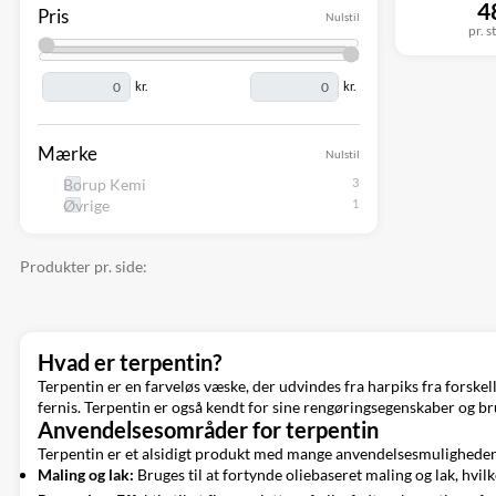
4
Pris
Nulstil
pr. s
kr.
kr.
Mærke
Nulstil
Borup Kemi
Øvrige
Produkter pr. side:
Hvad er terpentin?
Terpentin er en farveløs væske, der udvindes fra harpiks fra forske
fernis. Terpentin er også kendt for sine rengøringsegenskaber og brug
Anvendelsesområder for terpentin
Terpentin er et alsidigt produkt med mange anvendelsesmuligheder
Maling og lak:
Bruges til at fortynde oliebaseret maling og lak, hvil