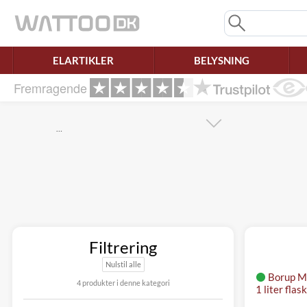
Mangler chatten?
Ret samtykke!
ELARTIKLER
BELYSNING
Fremragende
…
Filtrering
Nulstil alle
Borup Mi
4 produkter i denne kategori
1 liter flas