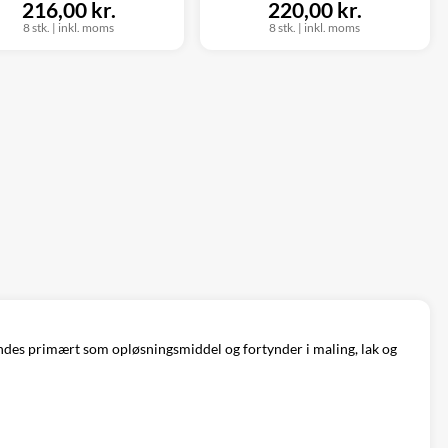
216,00 kr.
220,00 kr.
8 stk.
|
inkl. moms
8 stk.
|
inkl. moms
vendes primært som opløsningsmiddel og fortynder i maling, lak og