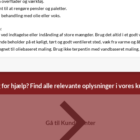
ra overflader og værktøj.
 til at rengøre pensler og paletter.
 behandling med olie eller voks.
:
 ved indtagelse eller indånding af store mængder. Brug det altid i et god
de beholder på et køligt, tørt og godt ventileret sted, væk fra varme og åb
gnet til oliebaseret maling. Brug ikke terpentin med vandbaseret maling, d
 for hjælp? Find alle relevante oplysninger i vores 
Gå til Kundecenter