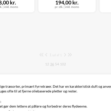
8,00 kr.
194,00 kr.
tk.
|
inkl. moms
pr. stk.
|
inkl. moms
1
Side
ud af 1
12
36
54
102
llige træsorter, primært fyrretræer. Det har en karakteristisk duft og an
es ofte til at fjerne oliebaserede pletter og rester.
:
ket gør dem lettere at påføre og forbedrer deres flydeevne.