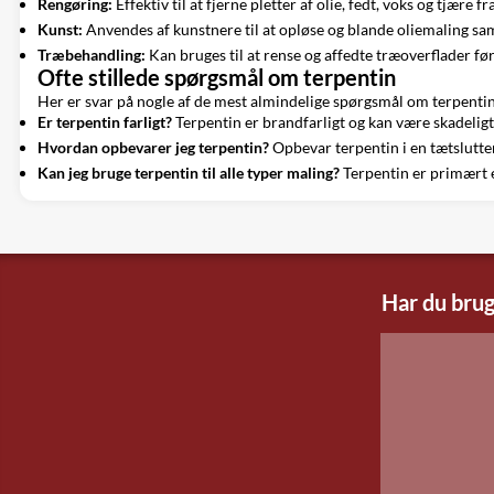
Rengøring:
Effektiv til at fjerne pletter af olie, fedt, voks og tjære f
Kunst:
Anvendes af kunstnere til at opløse og blande oliemaling samt
Træbehandling:
Kan bruges til at rense og affedte træoverflader før
Ofte stillede spørgsmål om terpentin
Her er svar på nogle af de mest almindelige spørgsmål om terpentin
Er terpentin farligt?
Terpentin er brandfarligt og kan være skadeligt
Hvordan opbevarer jeg terpentin?
Opbevar terpentin i en tætslutten
Kan jeg bruge terpentin til alle typer maling?
Terpentin er primært e
Har du brug