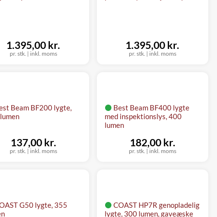
1.395,00 kr.
1.395,00 kr.
pr. stk.
|
inkl. moms
pr. stk.
|
inkl. moms
est Beam BF200 lygte,
Best Beam BF400 lygte
 lumen
med inspektionslys, 400
lumen
137,00 kr.
182,00 kr.
pr. stk.
|
inkl. moms
pr. stk.
|
inkl. moms
OAST G50 lygte, 355
COAST HP7R genopladelig
en
lygte, 300 lumen, gaveæske