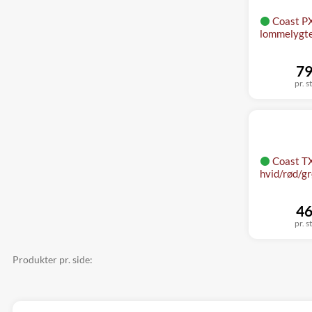
Coast P
lommelygte
79
pr. s
Coast T
hvid/rød/g
46
pr. s
Produkter pr. side: