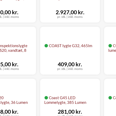
0,00 kr.
2.927,00 kr.
tk.
|
inkl. moms
pr. stk.
|
inkl. moms
nspektionslygte
COAST lygte G32, 465lm
C
S20, vandtæt, 8
lum
5,00 kr.
409,00 kr.
tk.
|
inkl. moms
pr. stk.
|
inkl. moms
20
Coast G45 LED
C
slygte, 36 Lumen
Lommelygte, 385 Lumen
8,00 kr.
281,00 kr.