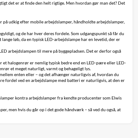
gtigt det er at finde den helt rigtige. Men hvordan gør man det? Det
r på udkig efter
mobile arbejdslamper
,
håndholdte arbejdslamper
,
egyldigt, og de har hver deres fordele. Som udgangspunkt så får du
t lange løb, da en typisk LED-arbejdslampe har en levetid, der er
LED arbejdslampen til mere på byggepladsen. Det er derfor også
er et halogenrør er nemlig typisk bedre end en
LED-pære
eller LED-
nrør et meget naturligt, varmt og behageligt lys.
e mellem enten eller – og det afhænger naturligvis af, hvordan du
re fordel ved en arbejdslampe med batteri er naturligvis, at den er
jdslamper kontra arbejdslamper fra
kendte producenter
som Elwis
er, men hvis du går op i det gode håndværk – så ved du også, at