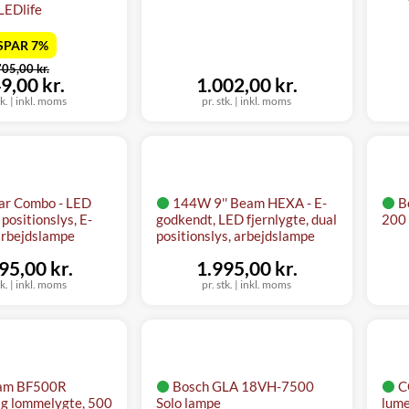
LEDlife
SPAR 7%
ør
705,00 kr.
u
9,00 kr.
1.002,00 kr.
tk.
|
inkl. moms
pr. stk.
|
inkl. moms
r Combo - LED
144W 9'' Beam HEXA - E-
B
 positionslys, E-
godkendt, LED fjernlygte, dual
200
arbejdslampe
positionslys, arbejdslampe
95,00 kr.
1.995,00 kr.
tk.
|
inkl. moms
pr. stk.
|
inkl. moms
am BF500R
Bosch GLA 18VH-7500
C
ig lommelygte, 500
Solo lampe
lum