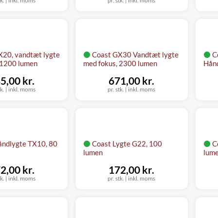
tk.
|
inkl. moms
pr. stk.
|
inkl. moms
X20, vandtæt lygte
Coast GX30 Vandtæt lygte
C
 1200 lumen
med fokus, 2300 lumen
Hånd
5,00 kr.
671,00 kr.
tk.
|
inkl. moms
pr. stk.
|
inkl. moms
åndlygte TX10, 80
Coast Lygte G22, 100
C
lumen
lum
2,00 kr.
172,00 kr.
tk.
|
inkl. moms
pr. stk.
|
inkl. moms