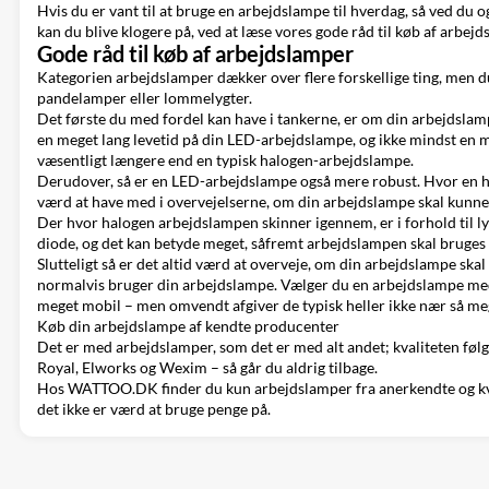
Hvis du er vant til at bruge en arbejdslampe til hverdag, så ved du 
kan du blive klogere på, ved at læse vores gode råd til køb af arbejd
Gode råd til køb af arbejdslamper
Kategorien arbejdslamper dækker over flere forskellige ting, men d
pandelamper
eller
lommelygter
.
Det første du med fordel kan have i tankerne, er om din arbejdslamp
en meget lang levetid på din
LED-arbejdslampe
, og ikke mindst en 
væsentligt længere end en typisk halogen-arbejdslampe.
Derudover, så er en LED-arbejdslampe også mere robust. Hvor en h
værd at have med i overvejelserne, om din arbejdslampe skal kunne 
Der hvor halogen arbejdslampen skinner igennem, er i forhold til l
diode, og det kan betyde meget, såfremt arbejdslampen skal bruges of
Slutteligt så er det altid værd at overveje, om din arbejdslampe ska
normalvis bruger din arbejdslampe. Vælger du en arbejdslampe med ba
meget mobil – men omvendt afgiver de typisk heller ikke nær så meg
Køb din arbejdslampe af kendte producenter
Det er med arbejdslamper, som det er med alt andet; kvaliteten følg
Royal,
Elworks
og Wexim – så går du aldrig tilbage.
Hos WATTOO.DK finder du kun arbejdslamper fra anerkendte og kvalit
det ikke er værd at bruge penge på.