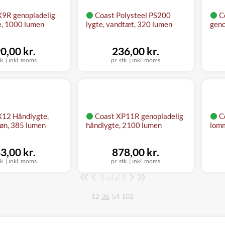
X9R genopladelig
Coast Polysteel PS200
C
, 1000 lumen
lygte, vandtæt, 320 lumen
geno
0,00 kr.
236,00 kr.
tk.
|
inkl. moms
pr. stk.
|
inkl. moms
X12 Håndlygte,
Coast XP11R genopladelig
C
røn, 385 lumen
håndlygte, 2100 lumen
lomm
3,00 kr.
878,00 kr.
tk.
|
inkl. moms
pr. stk.
|
inkl. moms
1
Side
ud af 3
12
36
54
102