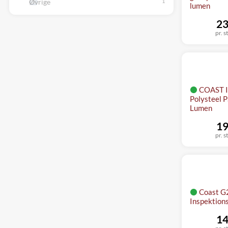
Øvrige
lumen
23
pr. s
COAST I
Polysteel P
Lumen
19
pr. s
Coast G
Inspektion
14