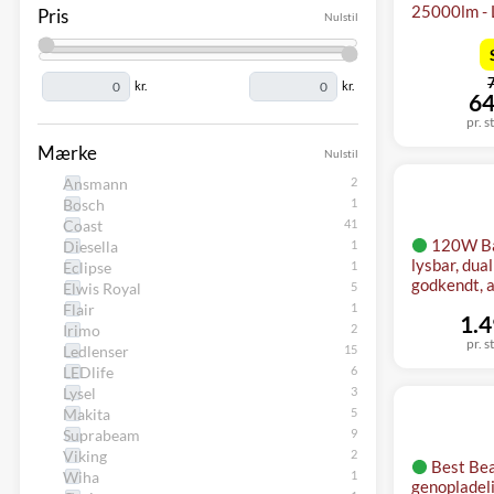
25000lm - 
Pris
Nulstil
f
kr.
kr.
n
64
pr. s
Mærke
Nulstil
Ansmann
Bosch
Coast
120W Ba
Diesella
lysbar, dual
Eclipse
godkendt, 
Elwis Royal
Flair
1.4
Irimo
pr. s
Ledlenser
LEDlife
Lysel
Makita
Suprabeam
Viking
Best Be
Wiha
genopladel