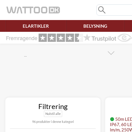
Mangler chatten?
Ret samtykke!
ELARTIKLER
BELYSNING
Fremragende
…
Filtrering
Nulstil alle
50m LED 
96 produkter i denne kategori
IP67, 60 L
lm/m, 250W