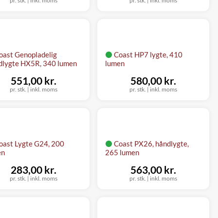
pr. stk.
|
inkl. moms
pr. stk.
|
inkl. moms
oast Genopladelig
Coast HP7 lygte, 410
lygte HX5R, 340 lumen
lumen
551,00 kr.
580,00 kr.
pr. stk.
|
inkl. moms
pr. stk.
|
inkl. moms
oast Lygte G24, 200
Coast PX26, håndlygte,
en
265 lumen
283,00 kr.
563,00 kr.
pr. stk.
|
inkl. moms
pr. stk.
|
inkl. moms