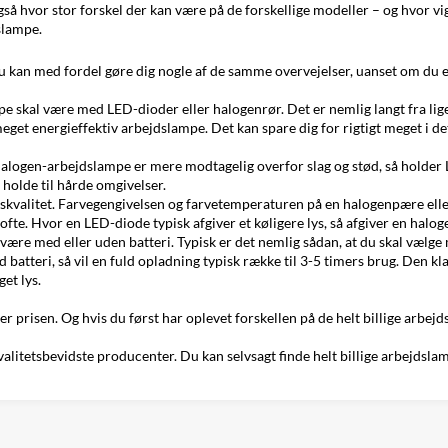
også hvor stor forskel der kan være på de forskellige modeller – og hvor vi
slampe.
u kan med fordel gøre dig nogle af de samme overvejelser, uanset om du e
e skal være med LED-dioder eller halogenrør. Det er nemlig langt fra lig
meget energieffektiv arbejdslampe. Det kan spare dig for rigtigt meget i de
alogen-arbejdslampe er mere modtagelig overfor slag og stød, så holder 
holde til hårde omgivelser.
yskvalitet. Farvegengivelsen og farvetemperaturen på en
halogenpære
ell
te. Hvor en LED-diode typisk afgiver et køligere lys, så afgiver en haloge
l være med eller uden batteri. Typisk er det nemlig sådan, at du skal vælg
tteri, så vil en fuld opladning typisk række til 3-5 timers brug. Den kla
et lys.
er prisen. Og hvis du først har oplevet forskellen på de helt billige arbe
etsbevidste producenter. Du kan selvsagt finde helt billige arbejdslamp