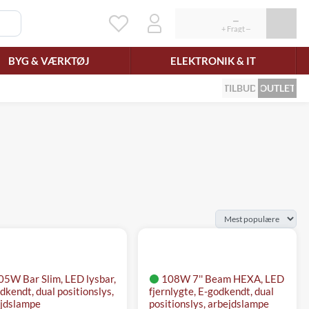
BYG & VÆRKTØJ
ELEKTRONIK & IT
TILBUD
OUTLET
05W Bar Slim, LED lysbar,
108W 7'' Beam HEXA, LED
dkendt, dual positionslys,
fjernlygte, E-godkendt, dual
jdslampe
positionslys, arbejdslampe