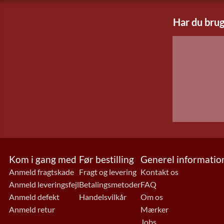
Har du brug
Kom i gang med
Før bestilling
Generel informatio
Anmeld fragtskade
Fragt og levering
Kontakt os
Anmeld leveringsfejl
Betalingsmetoder
FAQ
Anmeld defekt
Handelsvilkår
Om os
Anmeld retur
Mærker
Jobs