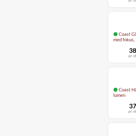
pr. s
Coast G
med fokus,
38
pr. s
Coast H
lumen
37
pr. s